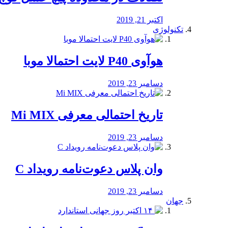
اکتبر 21, 2019
تکنولوژی
هوآوی P40 لایت احتمالا موبا
دسامبر 23, 2019
تاریخ احتمالی معرفی Mi MIX
دسامبر 23, 2019
وان پلاس دعوت‌نامه رویداد C
دسامبر 23, 2019
جهان