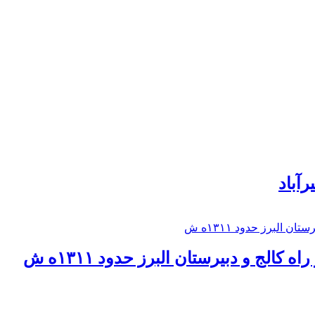
رآباد
كالج و دبيرستان البرز حدود ۱۳۱۱ه ش