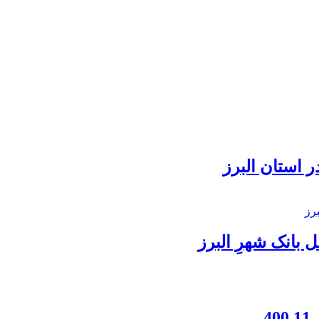
 استان البرز
بانک شهرِ البرز
4