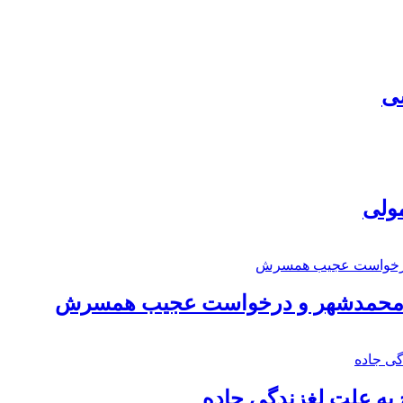
سی
مولی
اد محمدشهر و درخواست عجیب همسرش
به علت لغزندگی جاده