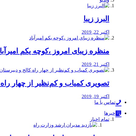
البرز زیبا
اکتبر 22, 2019
منظره‌‌ زیبای امروز ،کوچه یکم امیرآبا
اکتبر 21, 2019
️تصویری کمیاب و کم‌نظیر از چهار راه كالج
اکتبر 19, 2019
تماس با ما
خبرها
تمام اخبار