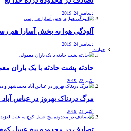
تصادف در محدوده درده خدا لع
دسامبر 24, 2019
آلودگی هوا به بخش آسارا هم ر
دسامبر 24, 2019
حوادث
️حادثه پشت حادثه با یک باران مع
اکتبر 22, 2019
مرگ دردناک بهروز در عباس آب
اکتبر 21, 2019
تصادف در محدوده پیچ عسل کوچ 