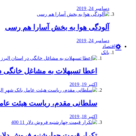
دسامبر 24, 2019
آلودگی هوا به بخش آسارا هم رسی
دسامبر 24, 2019
اقتصاد
بانک
️اعطا تسیهلات به مشاغل خانگی در
اکتبر 19, 2019
سلطانی مقدم، ریاست هیئت عامل 
اکتبر 18, 2019
تکرار قیمت چهارشنبه فروش دلار 11 00