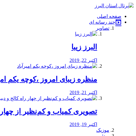
فصد
خون
صفحه اصلی
شرق
چند رسانه ای
تهران
تصاویر
خشکشویی
تصفیه
آب
البرز زیبا
طراحی
سایت
و
اکتبر 22, 2019
سئو
vip
منظره‌‌ زیبای امروز ،کوچه یکم امی
اکتبر 21, 2019
️تصویری کمیاب و کم‌نظیر از چهار راه 
اکتبر 19, 2019
موزیک
ویدئو