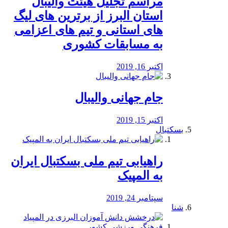
مراسم تجلیل هیئت والیبال
استان البرز از برترین های لیگ
های استانی و تیم های اعزامی
به مسابقات کشوری
اکتبر 16, 2019
جام جهانی والیبال
اکتبر 15, 2019
بسکتبال
راهیابی تیم ملی بسکتبال ایران
به المپیک
سپتامبر 24, 2019
شنا