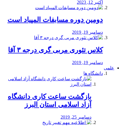
اکتبر 12, 2023
دومین دوره مسابفات المپیاد است
دسامبر 19, 2019
کلاس تئوری مربی گری درجه ۳ آقا
دسامبر 19, 2019
علمی
دانشگاه ها
بازگشت ساعت کاری دانشگاه
آزاد اسلامی استان البرز
دسامبر 25, 2019