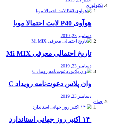
تکنولوژی
هوآوی P40 لایت احتمالا موبا
دسامبر 23, 2019
تاریخ احتمالی معرفی Mi MIX
دسامبر 23, 2019
وان پلاس دعوت‌نامه رویداد C
دسامبر 23, 2019
جهان
‏ ۱۴ اکتبر روز جهانی استاندارد