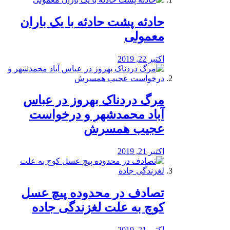
️حادثه پشت حادثه با یک باران
معمولی
اکتبر 22, 2019
مرگ دردناک بهروز در عباس
آباد محمدشهر و درخواست
عجیب همسرش
اکتبر 21, 2019
تصادف در محدوده پیچ عسل
کوچ به علت لغزندگی جاده
اکتبر 21, 2019