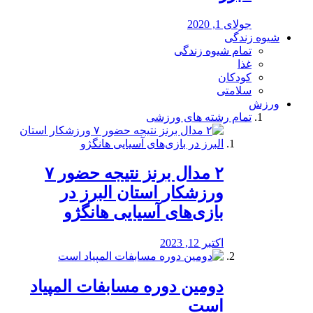
جولای 1, 2020
شیوه زندگی
تمام شیوه زندگی
غذا
کودکان
سلامتی
ورزش
تمام رشته های ورزشی
۲ مدال برنز نتیجه حضور ۷
ورزشکار استان البرز در
بازی‌های آسیایی هانگژو
اکتبر 12, 2023
دومین دوره مسابفات المپیاد
است