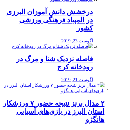
درخشش دانش آموزان البرزی
در المپیاد فرهنگی ورزشی
کشور
آگوست 23, 2019
️فاصله نزدیک شنا و مرگ در
رودخانه کرج
آگوست 21, 2019
۲ مدال برنز نتیجه حضور ۷ ورزشکار
استان البرز در بازی‌های آسیایی
هانگژو