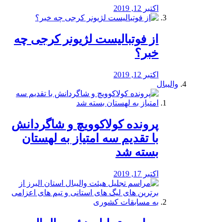
اکتبر 12, 2019
از فوتبالیست لژیونر کرجی چه
خبر؟
اکتبر 12, 2019
والیبال
پرونده کولاکوویچ و شاگردانش
با تقدیم سه امتیاز به لهستان
بسته شد
اکتبر 17, 2019