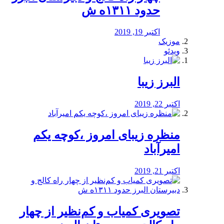
حدود ۱۳۱۱ه ش
اکتبر 19, 2019
موزیک
ویدئو
البرز زیبا
اکتبر 22, 2019
منظره‌‌ زیبای امروز ،کوچه یکم
امیرآباد
اکتبر 21, 2019
️تصویری کمیاب و کم‌نظیر از چهار