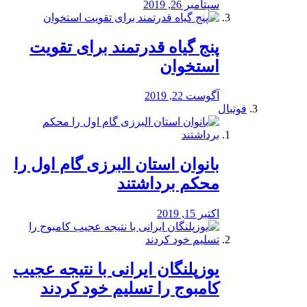
سپتامبر 26, 2019
پنج گیاه قدرتمند برای تقویت
استخوان
آگوست 22, 2019
فوتبال
بانوان استان البرزی گام اول را
محكم برداشتند
اکتبر 15, 2019
یوزپلنگان ایرانی با نتیجه عجیب
کامبوج را تسلیم خود کردند