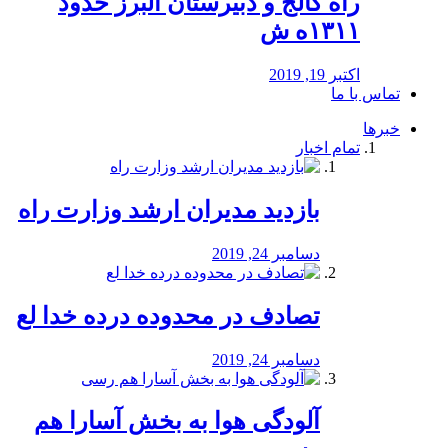
راه كالج و دبيرستان البرز حدود
۱۳۱۱ه ش
اکتبر 19, 2019
تماس با ما
خبرها
تمام اخبار
بازدید مدیران ارشد وزارت راه
دسامبر 24, 2019
تصادف در محدوده درده خدا لع
دسامبر 24, 2019
آلودگی هوا به بخش آسارا هم