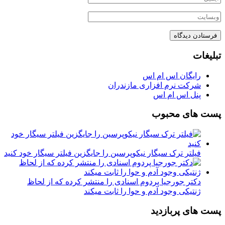
تبلیغات
رایگان اس ام اس
شرکت نرم افزاری مازندران
پنل اس ام اس
پست های محبوب
فیلتر ترک سیگار نیکوپرسین را جایگزین فیلتر سیگار خود کنید
دکتر جورجیا پردوم اسنادی را منتشر کرده که از لحاظ
ژنتیکی وجود آدم و حوا را ثابت میکند
پست های پربازدید