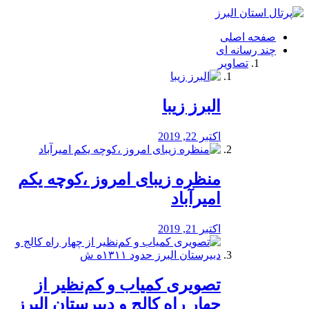
فصد
خون
صفحه اصلی
شرق
چند رسانه ای
تهران
تصاویر
خشکشویی
تصفیه
آب
البرز زیبا
طراحی
سایت
و
اکتبر 22, 2019
سئو
vip
منظره‌‌ زیبای امروز ،کوچه یکم
امیرآباد
اکتبر 21, 2019
️تصویری کمیاب و کم‌نظیر از
چهار راه كالج و دبيرستان البرز