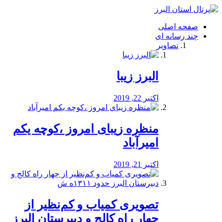
فصد
خون
صفحه اصلی
شرق
چند رسانه ای
تهران
تصاویر
خشکشویی
تصفیه
آب
البرز زیبا
طراحی
سایت
و
اکتبر 22, 2019
سئو
vip
منظره‌‌ زیبای امروز ،کوچه یکم
امیرآباد
اکتبر 21, 2019
️تصویری کمیاب و کم‌نظیر از
چهار راه كالج و دبيرستان البرز