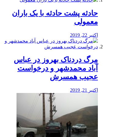
️حادثه پشت حادثه با یک باران
معمولی
اکتبر 22, 2019
مرگ دردناک بهروز در عباس
آباد محمدشهر و درخواست
عجیب همسرش
اکتبر 21, 2019