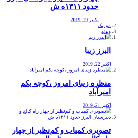
حدود ۱۳۱۱ه ش
اکتبر 19, 2019
موزیک
ویدئو
البرز زیبا
اکتبر 22, 2019
منظره‌‌ زیبای امروز ،کوچه یکم
امیرآباد
اکتبر 21, 2019
️تصویری کمیاب و کم‌نظیر از چهار