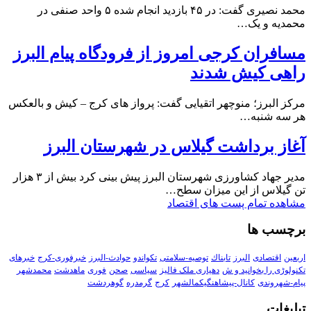
محمد نصیری گفت: در ۴۵ بازدید انجام شده ۵ واحد صنفی در
محمدیه و یک…
مسافران کرجی امروز از فرودگاه پیام البرز
راهی کیش شدند
مرکز البرز؛ منوچهر اتقیایی گفت: پرواز های کرج – کیش و بالعکس
هر سه شنبه…
آغاز برداشت گیلاس در شهرستان البرز
مدیر جهاد کشاورزی شهرستان البرز پیش بینی کرد بیش از ۳ هزار
تن گیلاس از این میزان سطح…
مشاهده تمام پست های اقتصاد
برچسب ها
اربعین
اقتصادی
البرز
تابناك
توصیه-سلامتی
تکواندو
حوادث-البرز
خبرفوری-کرج
خبرهای
تکنولوڑی را بخوانید و ش
دهیاری ملک فالیز
سیاسی
صحن
فوری
ماهدشت
محمدشهر
پیام-شهروندی
کانال-پیشاهنگیکمالشهر
کرج
گرمدره
گوهردشت
تبلیغات