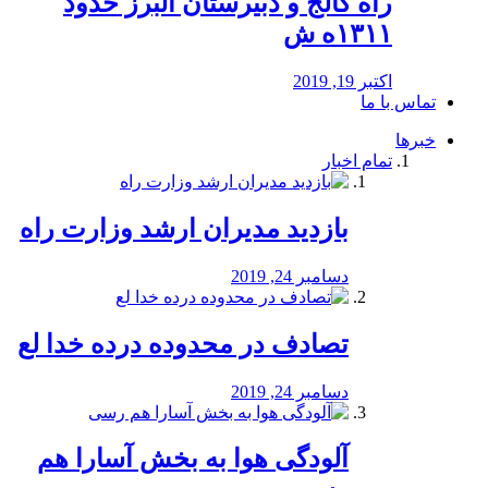
راه كالج و دبيرستان البرز حدود
۱۳۱۱ه ش
اکتبر 19, 2019
تماس با ما
خبرها
تمام اخبار
بازدید مدیران ارشد وزارت راه
دسامبر 24, 2019
تصادف در محدوده درده خدا لع
دسامبر 24, 2019
آلودگی هوا به بخش آسارا هم