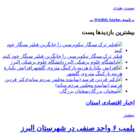
پست بعدی
️برنامه‌ی Wildlife Isights ب
بیشترین بازدیدها پست
فیلتر ترک سیگار نیکوپرسین را جایگزین فیلتر سیگار خود کنید
دانشگاه علوم پزشکی البرز
افزایش یکبارۀ
هزینه پارکینگ متروی گلشهر
دكتر فردين
فرمند (نماينده مجلس مردم میانه)
سخنان بزرگان
اخبار اقتصادی استان
بیشتر
پلمب ۶ واحد صنفی در شهرستان البرز