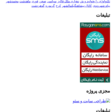
تکنولوڑی را بخوانید و ش
دهیاری ملک فالیز
سیاسی
صحن
فوری
ماهدشت
محمدشهر
پیام-شهروندی
کانال-پیشاهنگیکمالشهر
کرج
گرمدره
گوهردشت
تبلیغات
مجزی پروژه
تبلیغات