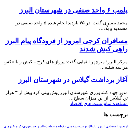
پلمب ۶ واحد صنفی در شهرستان البرز
محمد نصیری گفت: در ۴۵ بازدید انجام شده ۵ واحد صنفی در
محمدیه و یک…
مسافران کرجی امروز از فرودگاه پیام البرز
راهی کیش شدند
مرکز البرز؛ منوچهر اتقیایی گفت: پرواز های کرج – کیش و بالعکس
هر سه شنبه…
آغاز برداشت گیلاس در شهرستان البرز
مدیر جهاد کشاورزی شهرستان البرز پیش بینی کرد بیش از ۳ هزار
تن گیلاس از این میزان سطح…
مشاهده تمام پست های اقتصاد
برچسب ها
اربعین
اقتصادی
البرز
تابناك
توصیه-سلامتی
تکواندو
حوادث-البرز
خبرفوری-کرج
خبرهای