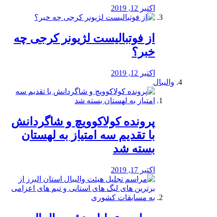
اکتبر 12, 2019
از فوتبالیست لژیونر کرجی چه
خبر؟
اکتبر 12, 2019
والیبال
پرونده کولاکوویچ و شاگردانش
با تقدیم سه امتیاز به لهستان
بسته شد
اکتبر 17, 2019