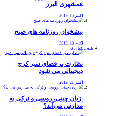
همشهری البرز
اکتبر 15, 2019
پیشخوان روزنامه های صبح
اکتبر 10, 2019
علم و فناوری
نظارت بر فضای سبز کرج
دیجیتالی می شود
اکتبر 21, 2019
️ زبان چینی، روسی و ترکی به
مدارس می‌آید؟