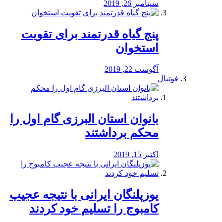
سپتامبر 26, 2019
پنج گیاه قدرتمند برای تقویت
استخوان
آگوست 22, 2019
فوتبال
بانوان استان البرزی گام اول را
محكم برداشتند
اکتبر 15, 2019
یوزپلنگان ایرانی با نتیجه عجیب
کامبوج را تسلیم خود کردند