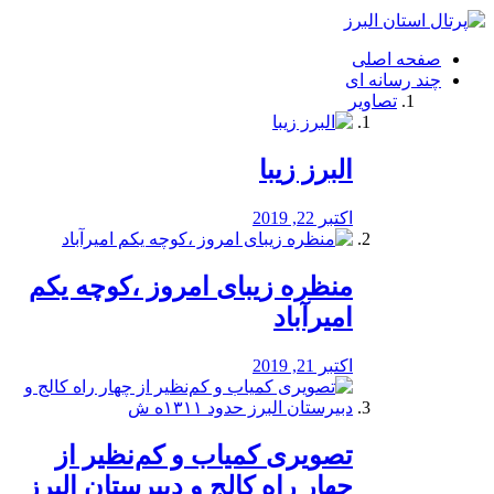
فصد
خون
صفحه اصلی
شرق
چند رسانه ای
تهران
تصاویر
خشکشویی
تصفیه
آب
البرز زیبا
طراحی
سایت
و
اکتبر 22, 2019
سئو
vip
منظره‌‌ زیبای امروز ،کوچه یکم
امیرآباد
اکتبر 21, 2019
️تصویری کمیاب و کم‌نظیر از
چهار راه كالج و دبيرستان البرز