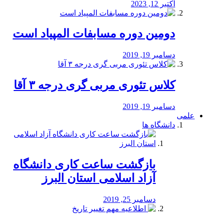
اکتبر 12, 2023
دومین دوره مسابفات المپیاد است
دسامبر 19, 2019
کلاس تئوری مربی گری درجه ۳ آقا
دسامبر 19, 2019
علمی
دانشگاه ها
بازگشت ساعت کاری دانشگاه
آزاد اسلامی استان البرز
دسامبر 25, 2019