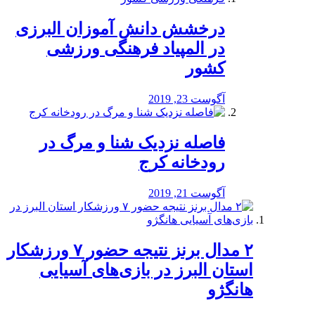
درخشش دانش آموزان البرزی
در المپیاد فرهنگی ورزشی
کشور
آگوست 23, 2019
️فاصله نزدیک شنا و مرگ در
رودخانه کرج
آگوست 21, 2019
۲ مدال برنز نتیجه حضور ۷ ورزشکار
استان البرز در بازی‌های آسیایی
هانگژو