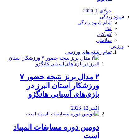
جولای 1, 2020
شیوه زندگی
تمام شیوه زندگی
غذا
کودکان
سلامتی
ورزش
تمام رشته های ورزشی
۲ مدال برنز نتیجه حضور ۷
ورزشکار استان البرز در
بازی‌های آسیایی هانگژو
اکتبر 12, 2023
دومین دوره مسابفات المپیاد
است