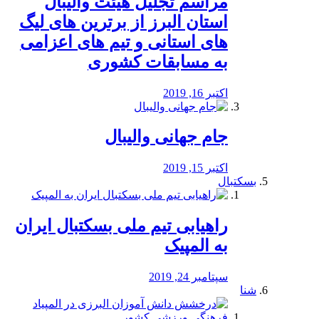
مراسم تجلیل هیئت والیبال
استان البرز از برترین های لیگ
های استانی و تیم های اعزامی
به مسابقات کشوری
اکتبر 16, 2019
جام جهانی والیبال
اکتبر 15, 2019
بسکتبال
راهیابی تیم ملی بسکتبال ایران
به المپیک
سپتامبر 24, 2019
شنا