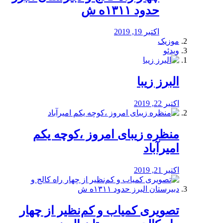
حدود ۱۳۱۱ه ش
اکتبر 19, 2019
موزیک
ویدئو
البرز زیبا
اکتبر 22, 2019
منظره‌‌ زیبای امروز ،کوچه یکم
امیرآباد
اکتبر 21, 2019
️تصویری کمیاب و کم‌نظیر از چهار