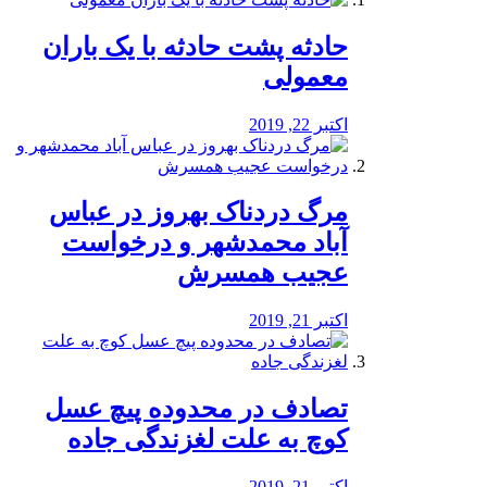
️حادثه پشت حادثه با یک باران
معمولی
اکتبر 22, 2019
مرگ دردناک بهروز در عباس
آباد محمدشهر و درخواست
عجیب همسرش
اکتبر 21, 2019
تصادف در محدوده پیچ عسل
کوچ به علت لغزندگی جاده
اکتبر 21, 2019