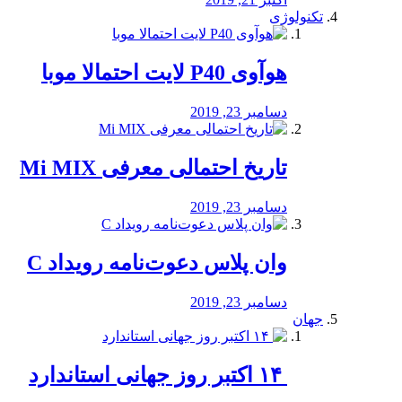
تکنولوژی
هوآوی P40 لایت احتمالا موبا
دسامبر 23, 2019
تاریخ احتمالی معرفی Mi MIX
دسامبر 23, 2019
وان پلاس دعوت‌نامه رویداد C
دسامبر 23, 2019
جهان
‏ ۱۴ اکتبر روز جهانی استاندارد