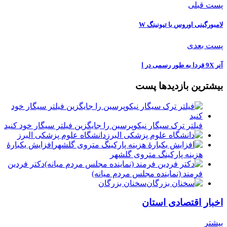
پست قبلی
لامبورگینی اوروس با تیونینگ W
پست بعدی
آنر 9X فردا به طور رسمی در ا
بیشترین بازدیدها پست
فیلتر ترک سیگار نیکوپرسین را جایگزین فیلتر سیگار خود کنید
دانشگاه علوم پزشکی البرز
افزایش یکبارۀ
هزینه پارکینگ متروی گلشهر
دكتر فردين
فرمند (نماينده مجلس مردم میانه)
سخنان بزرگان
اخبار اقتصادی استان
بیشتر