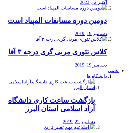
اکتبر 12, 2023
دومین دوره مسابفات المپیاد است
دسامبر 19, 2019
کلاس تئوری مربی گری درجه ۳ آقا
دسامبر 19, 2019
علمی
دانشگاه ها
بازگشت ساعت کاری دانشگاه
آزاد اسلامی استان البرز
دسامبر 25, 2019