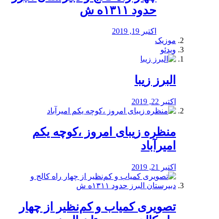
حدود ۱۳۱۱ه ش
اکتبر 19, 2019
موزیک
ویدئو
البرز زیبا
اکتبر 22, 2019
منظره‌‌ زیبای امروز ،کوچه یکم
امیرآباد
اکتبر 21, 2019
️تصویری کمیاب و کم‌نظیر از چهار