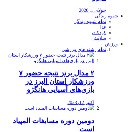
جولای 1, 2020
شیوه زندگی
تمام شیوه زندگی
غذا
کودکان
سلامتی
ورزش
تمام رشته های ورزشی
۲ مدال برنز نتیجه حضور ۷
ورزشکار استان البرز در
بازی‌های آسیایی هانگژو
اکتبر 12, 2023
دومین دوره مسابفات المپیاد
است