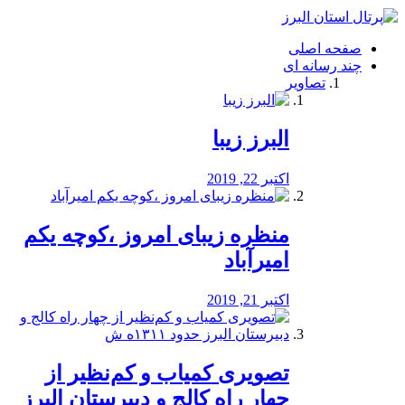
فصد
خون
صفحه اصلی
شرق
چند رسانه ای
تهران
تصاویر
خشکشویی
تصفیه
آب
البرز زیبا
طراحی
سایت
و
اکتبر 22, 2019
سئو
vip
منظره‌‌ زیبای امروز ،کوچه یکم
امیرآباد
اکتبر 21, 2019
️تصویری کمیاب و کم‌نظیر از
چهار راه كالج و دبيرستان البرز