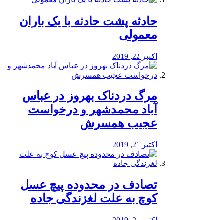
️حادثه پشت حادثه با یک باران
معمولی
اکتبر 22, 2019
مرگ دردناک بهروز در عباس
آباد محمدشهر و درخواست
عجیب همسرش
اکتبر 21, 2019
تصادف در محدوده پیچ عسل
کوچ به علت لغزندگی جاده
اکتبر 21, 2019