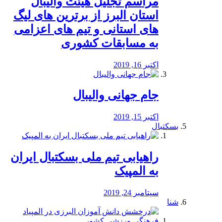
مراسم تجلیل هیئت والیبال
استان البرز از برترین های لیگ
های استانی و تیم های اعزامی
به مسابقات کشوری
اکتبر 16, 2019
جام جهانی والیبال
اکتبر 15, 2019
بسکتبال
راهیابی تیم ملی بسکتبال ایران
به المپیک
سپتامبر 24, 2019
شنا