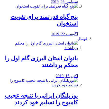
سپتامبر 26, 2019
پنج گیاه قدرتمند برای تقویت
استخوان
آگوست 22, 2019
فوتبال
بانوان استان البرزی گام اول را
محكم برداشتند
اکتبر 15, 2019
یوزپلنگان ایرانی با نتیجه عجیب
کامبوج را تسلیم خود کردند