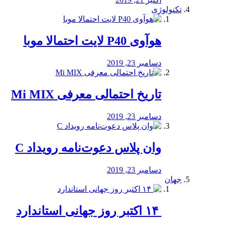
تکنولوژی
هوآوی P40 لایت احتمالا موبا
دسامبر 23, 2019
تاریخ احتمالی معرفی Mi MIX
دسامبر 23, 2019
وان پلاس دعوت‌نامه رویداد C
دسامبر 23, 2019
جهان
‏ ۱۴ اکتبر روز جهانی استاندارد