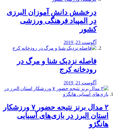
درخشش دانش آموزان البرزی
در المپیاد فرهنگی ورزشی
کشور
آگوست 23, 2019
️فاصله نزدیک شنا و مرگ در
رودخانه کرج
آگوست 21, 2019
۲ مدال برنز نتیجه حضور ۷ ورزشکار
استان البرز در بازی‌های آسیایی
هانگژو