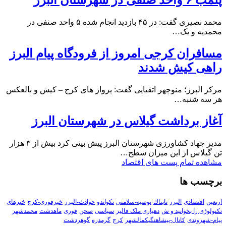
پلمب ۶ واحد صنفی در شهرستان البرز
محمد نصیری گفت: در ۴۵ بازدید انجام شده ۵ واحد صنفی در
محمدیه و یک…
مسافران کرجی امروز از فرودگاه پیام البرز
راهی کیش شدند
مرکز البرز؛ منوچهر اتقیایی گفت: پرواز های کرج – کیش و بالعکس
هر سه شنبه…
آغاز برداشت گیلاس در شهرستان البرز
مدیر جهاد کشاورزی شهرستان البرز پیش بینی کرد بیش از ۳ هزار
تن گیلاس از این میزان سطح…
مشاهده تمام پست های اقتصاد
برچسب ها
اربعین
اقتصادی
البرز
تابناك
توصیه-سلامتی
تکواندو
حوادث-البرز
خبرفوری-کرج
خبرهای
تکنولوڑی را بخوانید و ش
دهیاری ملک فالیز
سیاسی
صحن
فوری
ماهدشت
محمدشهر
پیام-شهروندی
کانال-پیشاهنگیکمالشهر
کرج
گرمدره
گوهردشت