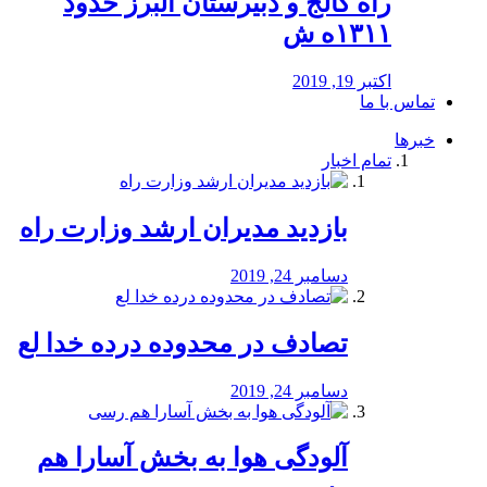
راه كالج و دبيرستان البرز حدود
۱۳۱۱ه ش
اکتبر 19, 2019
تماس با ما
خبرها
تمام اخبار
بازدید مدیران ارشد وزارت راه
دسامبر 24, 2019
تصادف در محدوده درده خدا لع
دسامبر 24, 2019
آلودگی هوا به بخش آسارا هم