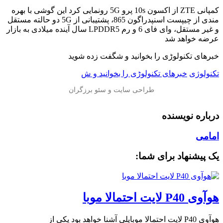
️کمپانی ZTE از اکسون 10s پرو 5G رونمایی کرد این گوشی با بهره
مندی از چیپست اسنپدراگون 865، پشتیبانی از 5G دو حالته مستقل
و غیر مستقل، وای فای 6 و رم LPDDR5 سال آینده میلادی به بازار
عرضه خواهد شد
خبرهای تکنولوڑی را بخوانید و شگفت زده شوید
تکنولوژی
خبرهای تکنولوڑی را بخوانید و ش
درباره نویسنده
امامی
یک پیشنهاد برای شما:
هوآوی P40 لایت احتمالا موبا
هوآوی P40 لایت احتمالا موبایلی آشنا خواهد بود یکی از