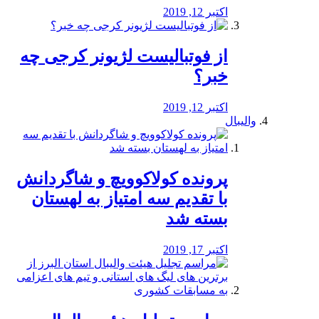
اکتبر 12, 2019
از فوتبالیست لژیونر کرجی چه
خبر؟
اکتبر 12, 2019
والیبال
پرونده کولاکوویچ و شاگردانش
با تقدیم سه امتیاز به لهستان
بسته شد
اکتبر 17, 2019