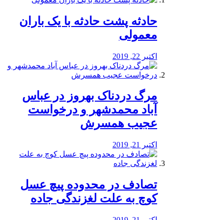
️حادثه پشت حادثه با یک باران
معمولی
اکتبر 22, 2019
مرگ دردناک بهروز در عباس
آباد محمدشهر و درخواست
عجیب همسرش
اکتبر 21, 2019
تصادف در محدوده پیچ عسل
کوچ به علت لغزندگی جاده
اکتبر 21, 2019