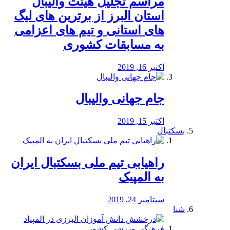
مراسم تجلیل هیئت والیبال
استان البرز از برترین های لیگ
های استانی و تیم های اعزامی
به مسابقات کشوری
اکتبر 16, 2019
جام جهانی والیبال
اکتبر 15, 2019
بسکتبال
راهیابی تیم ملی بسکتبال ایران
به المپیک
سپتامبر 24, 2019
شنا