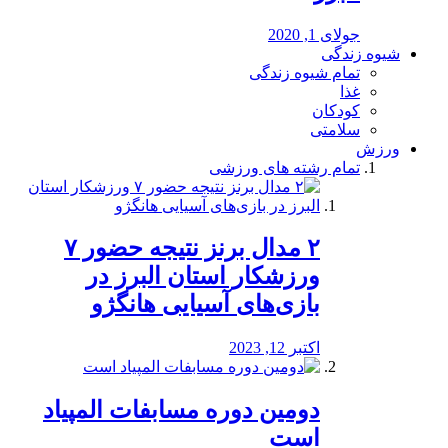
جولای 1, 2020
شیوه زندگی
تمام شیوه زندگی
غذا
کودکان
سلامتی
ورزش
تمام رشته های ورزشی
۲ مدال برنز نتیجه حضور ۷
ورزشکار استان البرز در
بازی‌های آسیایی هانگژو
اکتبر 12, 2023
دومین دوره مسابفات المپیاد
است