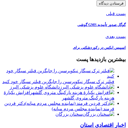
پست قبلی
گوگل صدور تأییدیه‌ GMS گوشی‌
پست بعدی
اسپیس ایکس در رکوردشکنی برای
بیشترین بازدیدها پست
فیلتر ترک سیگار نیکوپرسین را جایگزین فیلتر سیگار خود کنید
دانشگاه علوم پزشکی البرز
افزایش یکبارۀ
هزینه پارکینگ متروی گلشهر
دكتر فردين
فرمند (نماينده مجلس مردم میانه)
سخنان بزرگان
اخبار اقتصادی استان