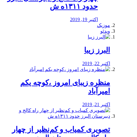
حدود ۱۳۱۱ه ش
اکتبر 19, 2019
موزیک
ویدئو
البرز زیبا
اکتبر 22, 2019
منظره‌‌ زیبای امروز ،کوچه یکم
امیرآباد
اکتبر 21, 2019
️تصویری کمیاب و کم‌نظیر از چهار