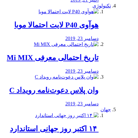
تکنولوژی
هوآوی P40 لایت احتمالا موبا
دسامبر 23, 2019
تاریخ احتمالی معرفی Mi MIX
دسامبر 23, 2019
وان پلاس دعوت‌نامه رویداد C
دسامبر 23, 2019
جهان
‏ ۱۴ اکتبر روز جهانی استاندارد