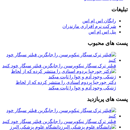
تبلیغات
رایگان اس ام اس
شرکت نرم افزاری مازندران
پنل اس ام اس
پست های محبوب
فیلتر ترک سیگار نیکوپرسین را جایگزین فیلتر سیگار خود کنید
دکتر جورجیا پردوم اسنادی را منتشر کرده که از لحاظ
ژنتیکی وجود آدم و حوا را ثابت میکند
پست های پربازدید
فیلتر ترک سیگار نیکوپرسین را جایگزین فیلتر سیگار خود کنید
دانشگاه علوم پزشکی البرز