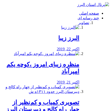
فصد
خون
صفحه اصلی
شرق
چند رسانه ای
تهران
تصاویر
خشکشویی
تصفیه
آب
البرز زیبا
طراحی
سایت
و
اکتبر 22, 2019
سئو
vip
منظره‌‌ زیبای امروز ،کوچه یکم
امیرآباد
اکتبر 21, 2019
️تصویری کمیاب و کم‌نظیر از
چهار راه كالج و دبيرستان البرز