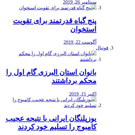
سپتامبر 26, 2019
پنج گیاه قدرتمند برای تقویت
استخوان
آگوست 22, 2019
فوتبال
بانوان استان البرزی گام اول را
محكم برداشتند
اکتبر 15, 2019
یوزپلنگان ایرانی با نتیجه عجیب
کامبوج را تسلیم خود کردند