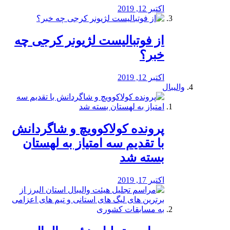
اکتبر 12, 2019
از فوتبالیست لژیونر کرجی چه
خبر؟
اکتبر 12, 2019
والیبال
پرونده کولاکوویچ و شاگردانش
با تقدیم سه امتیاز به لهستان
بسته شد
اکتبر 17, 2019