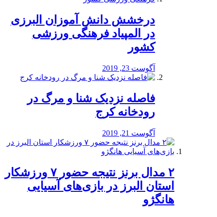
درخشش دانش آموزان البرزی
در المپیاد فرهنگی ورزشی
کشور
آگوست 23, 2019
️فاصله نزدیک شنا و مرگ در
رودخانه کرج
آگوست 21, 2019
۲ مدال برنز نتیجه حضور ۷ ورزشکار
استان البرز در بازی‌های آسیایی
هانگژو