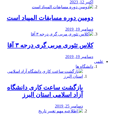
اکتبر 12, 2023
دومین دوره مسابفات المپیاد است
دسامبر 19, 2019
کلاس تئوری مربی گری درجه ۳ آقا
دسامبر 19, 2019
علمی
دانشگاه ها
بازگشت ساعت کاری دانشگاه
آزاد اسلامی استان البرز
دسامبر 25, 2019