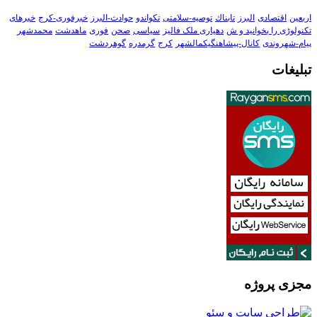
اربعین
اقتصادی
البرز
تابناك
توصیه-سلامتی
تکواندو
حوادث-البرز
خبرفوری-کرج
خبرهای
تکنولوڑی را بخوانید و ش
دهیاری ملک فالیز
سیاسی
صحن
فوری
ماهدشت
محمدشهر
پیام-شهروندی
کانال-پیشاهنگیکمالشهر
کرج
گرمدره
گوهردشت
تبلیغات
مجزی پروژه