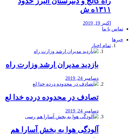
راه كالج و دبيرستان البرز حدود
۱۳۱۱ه ش
اکتبر 19, 2019
تماس با ما
خبرها
تمام اخبار
بازدید مدیران ارشد وزارت راه
دسامبر 24, 2019
تصادف در محدوده درده خدا لع
دسامبر 24, 2019
آلودگی هوا به بخش آسارا هم