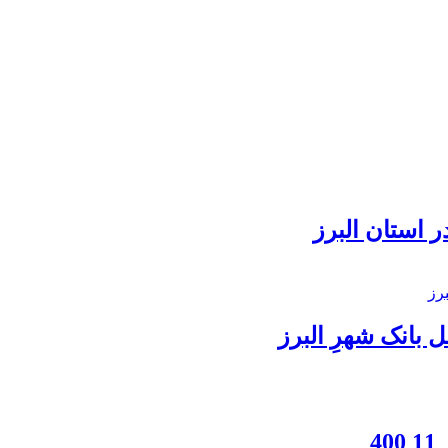
 استان البرز
بانک شهرِ البرز
4