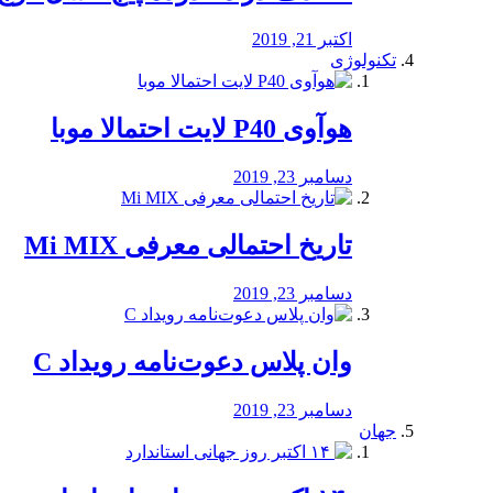
اکتبر 21, 2019
تکنولوژی
هوآوی P40 لایت احتمالا موبا
دسامبر 23, 2019
تاریخ احتمالی معرفی Mi MIX
دسامبر 23, 2019
وان پلاس دعوت‌نامه رویداد C
دسامبر 23, 2019
جهان