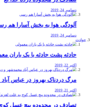
دسامبر 24, 2019
آلودگی هوا به بخش آسارا هم ر
دسامبر 24, 2019
حوادث
️حادثه پشت حادثه با یک باران مع
اکتبر 22, 2019
مرگ دردناک بهروز در عباس آب
اکتبر 21, 2019
تصادف در محدوده پیچ عسل کوچ 