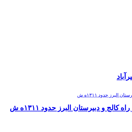
رآباد
كالج و دبيرستان البرز حدود ۱۳۱۱ه ش