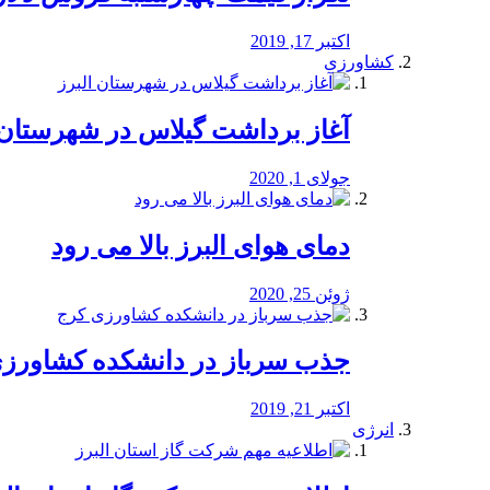
اکتبر 17, 2019
کشاورزی
آغاز برداشت گیلاس در شهرستان 
جولای 1, 2020
دمای هوای البرز بالا می رود
ژوئن 25, 2020
جذب سرباز در دانشکده کشاورز
اکتبر 21, 2019
انرژی