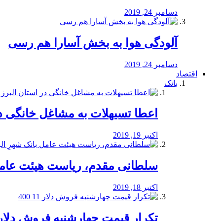
دسامبر 24, 2019
آلودگی هوا به بخش آسارا هم رسی
دسامبر 24, 2019
اقتصاد
بانک
️اعطا تسیهلات به مشاغل خانگی در
اکتبر 19, 2019
سلطانی مقدم، ریاست هیئت عامل 
اکتبر 18, 2019
تکرار قیمت چهارشنبه فروش دلار 11 00