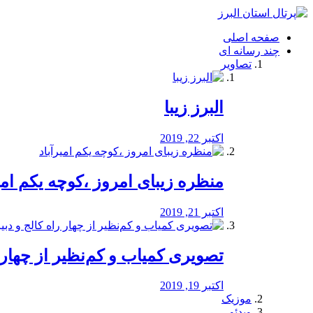
فصد
خون
صفحه اصلی
شرق
چند رسانه ای
تهران
تصاویر
خشکشویی
تصفیه
آب
البرز زیبا
طراحی
سایت
و
اکتبر 22, 2019
سئو
vip
منظره‌‌ زیبای امروز ،کوچه یکم امی
اکتبر 21, 2019
️تصویری کمیاب و کم‌نظیر از چهار راه 
اکتبر 19, 2019
موزیک
ویدئو