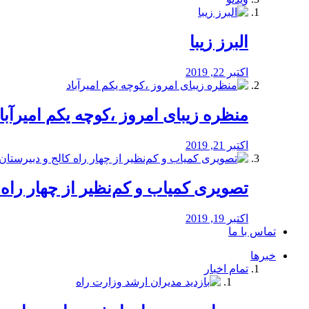
البرز زیبا
اکتبر 22, 2019
منظره‌‌ زیبای امروز ،کوچه یکم امیرآبا
اکتبر 21, 2019
️تصویری کمیاب و کم‌نظیر از چهار راه كالج
اکتبر 19, 2019
تماس با ما
خبرها
تمام اخبار