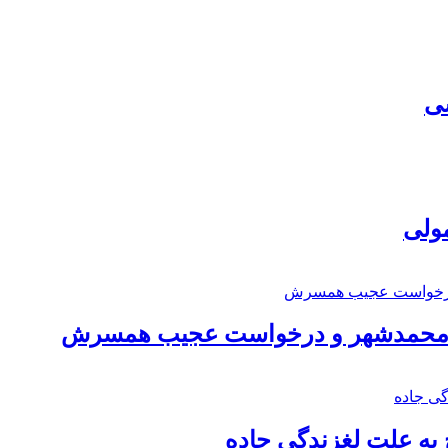
سی
مولی
اد محمدشهر و درخواست عجیب همسرش
به علت لغزندگی جاده