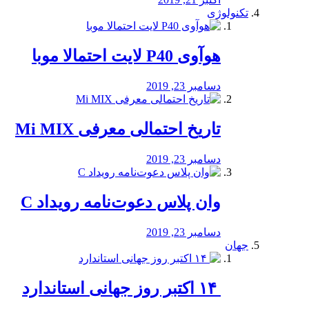
تکنولوژی
هوآوی P40 لایت احتمالا موبا
دسامبر 23, 2019
تاریخ احتمالی معرفی Mi MIX
دسامبر 23, 2019
وان پلاس دعوت‌نامه رویداد C
دسامبر 23, 2019
جهان
‏ ۱۴ اکتبر روز جهانی استاندارد