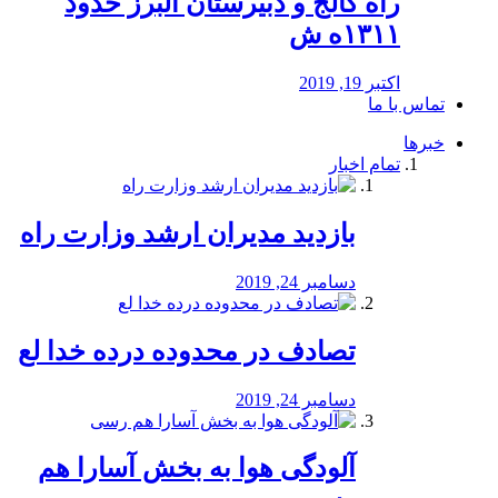
راه كالج و دبيرستان البرز حدود
۱۳۱۱ه ش
اکتبر 19, 2019
تماس با ما
خبرها
تمام اخبار
بازدید مدیران ارشد وزارت راه
دسامبر 24, 2019
تصادف در محدوده درده خدا لع
دسامبر 24, 2019
آلودگی هوا به بخش آسارا هم