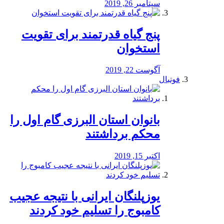
سپتامبر 26, 2019
پنج گیاه قدرتمند برای تقویت
استخوان
آگوست 22, 2019
فوتبال
بانوان استان البرزی گام اول را
محكم برداشتند
اکتبر 15, 2019
یوزپلنگان ایرانی با نتیجه عجیب
کامبوج را تسلیم خود کردند