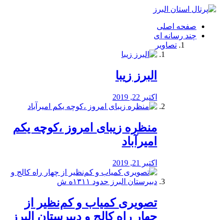
فصد
خون
صفحه اصلی
شرق
چند رسانه ای
تهران
تصاویر
خشکشویی
تصفیه
آب
البرز زیبا
طراحی
سایت
و
اکتبر 22, 2019
سئو
vip
منظره‌‌ زیبای امروز ،کوچه یکم
امیرآباد
اکتبر 21, 2019
️تصویری کمیاب و کم‌نظیر از
چهار راه كالج و دبيرستان البرز