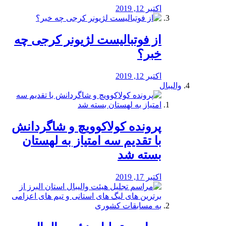
اکتبر 12, 2019
از فوتبالیست لژیونر کرجی چه
خبر؟
اکتبر 12, 2019
والیبال
پرونده کولاکوویچ و شاگردانش
با تقدیم سه امتیاز به لهستان
بسته شد
اکتبر 17, 2019