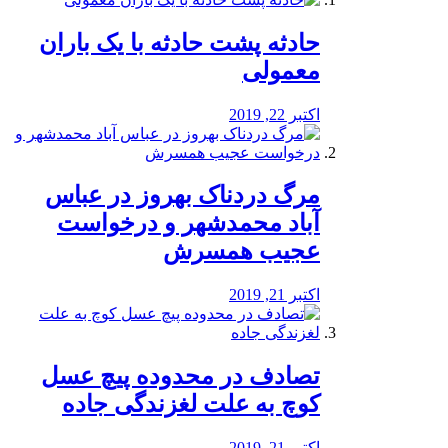
️حادثه پشت حادثه با یک باران
معمولی
اکتبر 22, 2019
مرگ دردناک بهروز در عباس
آباد محمدشهر و درخواست
عجیب همسرش
اکتبر 21, 2019
تصادف در محدوده پیچ عسل
کوچ به علت لغزندگی جاده
اکتبر 21, 2019