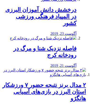
درخشش دانش آموزان البرزی
در المپیاد فرهنگی ورزشی
کشور
آگوست 23, 2019
️فاصله نزدیک شنا و مرگ در
رودخانه کرج
آگوست 21, 2019
۲ مدال برنز نتیجه حضور ۷ ورزشکار
استان البرز در بازی‌های آسیایی
هانگژو