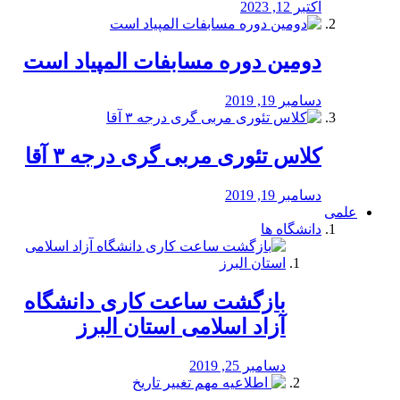
اکتبر 12, 2023
دومین دوره مسابفات المپیاد است
دسامبر 19, 2019
کلاس تئوری مربی گری درجه ۳ آقا
دسامبر 19, 2019
علمی
دانشگاه ها
بازگشت ساعت کاری دانشگاه
آزاد اسلامی استان البرز
دسامبر 25, 2019