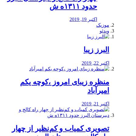
حدود ۱۳۱۱ه ش
اکتبر 19, 2019
موزیک
ویدئو
البرز زیبا
اکتبر 22, 2019
منظره‌‌ زیبای امروز ،کوچه یکم
امیرآباد
اکتبر 21, 2019
️تصویری کمیاب و کم‌نظیر از چهار