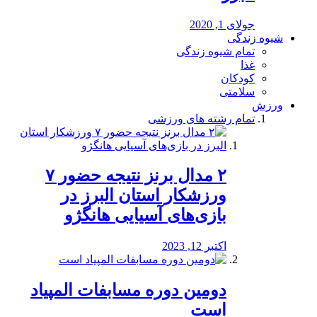
جولای 1, 2020
شیوه زندگی
تمام شیوه زندگی
غذا
کودکان
سلامتی
ورزش
تمام رشته های ورزشی
۲ مدال برنز نتیجه حضور ۷
ورزشکار استان البرز در
بازی‌های آسیایی هانگژو
اکتبر 12, 2023
دومین دوره مسابفات المپیاد
است