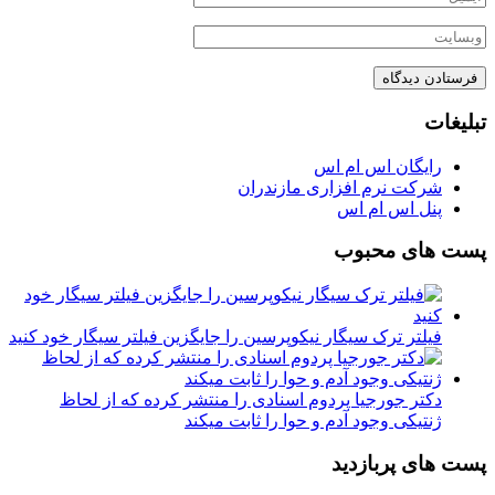
تبلیغات
رایگان اس ام اس
شرکت نرم افزاری مازندران
پنل اس ام اس
پست های محبوب
فیلتر ترک سیگار نیکوپرسین را جایگزین فیلتر سیگار خود کنید
دکتر جورجیا پردوم اسنادی را منتشر کرده که از لحاظ
ژنتیکی وجود آدم و حوا را ثابت میکند
پست های پربازدید