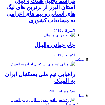
مراسم تجلیل هیئت والیبال
استان البرز از برترین های لیگ
های استانی و تیم های اعزامی
به مسابقات کشوری
اکتبر 16, 2019
جام جهانی والیبال
اکتبر 15, 2019
بسکتبال
راهیابی تیم ملی بسکتبال ایران
به المپیک
سپتامبر 24, 2019
شنا