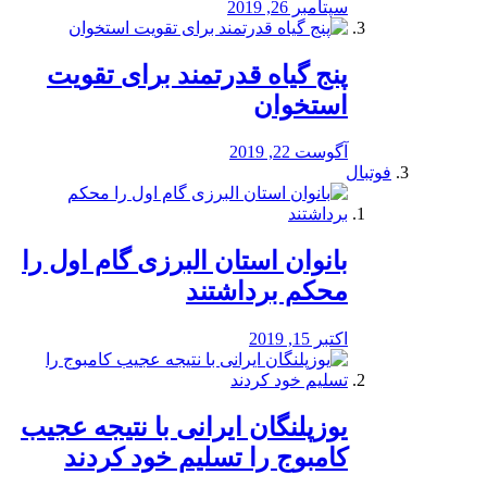
سپتامبر 26, 2019
پنج گیاه قدرتمند برای تقویت
استخوان
آگوست 22, 2019
فوتبال
بانوان استان البرزی گام اول را
محكم برداشتند
اکتبر 15, 2019
یوزپلنگان ایرانی با نتیجه عجیب
کامبوج را تسلیم خود کردند