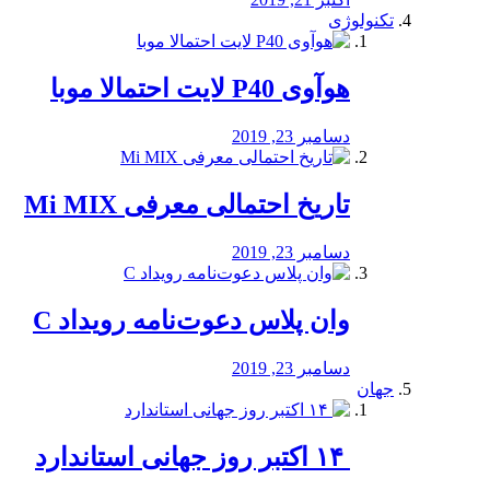
تکنولوژی
هوآوی P40 لایت احتمالا موبا
دسامبر 23, 2019
تاریخ احتمالی معرفی Mi MIX
دسامبر 23, 2019
وان پلاس دعوت‌نامه رویداد C
دسامبر 23, 2019
جهان
‏ ۱۴ اکتبر روز جهانی استاندارد