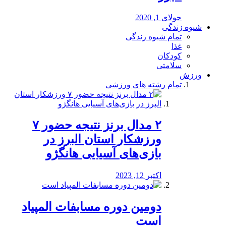
جولای 1, 2020
شیوه زندگی
تمام شیوه زندگی
غذا
کودکان
سلامتی
ورزش
تمام رشته های ورزشی
۲ مدال برنز نتیجه حضور ۷
ورزشکار استان البرز در
بازی‌های آسیایی هانگژو
اکتبر 12, 2023
دومین دوره مسابفات المپیاد
است