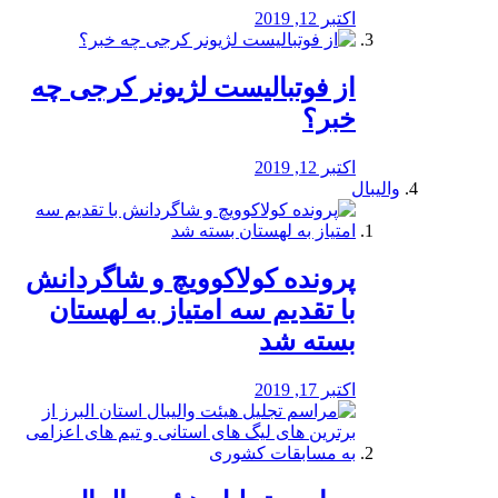
اکتبر 12, 2019
از فوتبالیست لژیونر کرجی چه
خبر؟
اکتبر 12, 2019
والیبال
پرونده کولاکوویچ و شاگردانش
با تقدیم سه امتیاز به لهستان
بسته شد
اکتبر 17, 2019