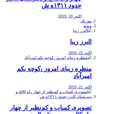
حدود ۱۳۱۱ه ش
اکتبر 19, 2019
موزیک
ویدئو
البرز زیبا
اکتبر 22, 2019
منظره‌‌ زیبای امروز ،کوچه یکم
امیرآباد
اکتبر 21, 2019
️تصویری کمیاب و کم‌نظیر از چهار