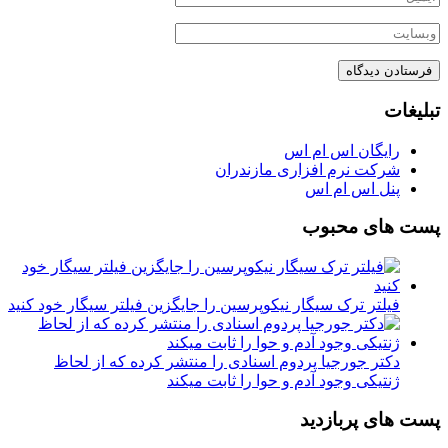
تبلیغات
رایگان اس ام اس
شرکت نرم افزاری مازندران
پنل اس ام اس
پست های محبوب
فیلتر ترک سیگار نیکوپرسین را جایگزین فیلتر سیگار خود کنید
دکتر جورجیا پردوم اسنادی را منتشر کرده که از لحاظ
ژنتیکی وجود آدم و حوا را ثابت میکند
پست های پربازدید