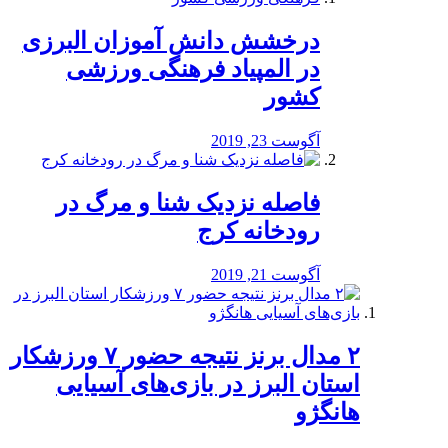
درخشش دانش آموزان البرزی
در المپیاد فرهنگی ورزشی
کشور
آگوست 23, 2019
️فاصله نزدیک شنا و مرگ در
رودخانه کرج
آگوست 21, 2019
۲ مدال برنز نتیجه حضور ۷ ورزشکار
استان البرز در بازی‌های آسیایی
هانگژو