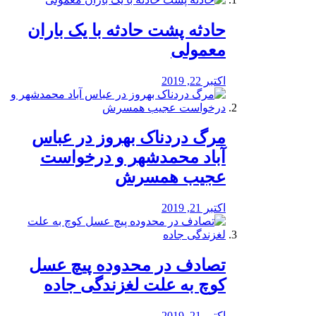
️حادثه پشت حادثه با یک باران
معمولی
اکتبر 22, 2019
مرگ دردناک بهروز در عباس
آباد محمدشهر و درخواست
عجیب همسرش
اکتبر 21, 2019
تصادف در محدوده پیچ عسل
کوچ به علت لغزندگی جاده
اکتبر 21, 2019