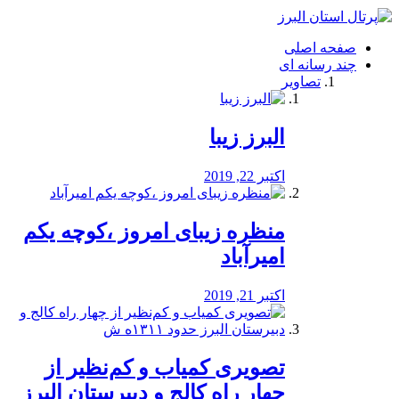
فصد
خون
صفحه اصلی
شرق
چند رسانه ای
تهران
تصاویر
خشکشویی
تصفیه
آب
البرز زیبا
طراحی
سایت
و
اکتبر 22, 2019
سئو
vip
منظره‌‌ زیبای امروز ،کوچه یکم
امیرآباد
اکتبر 21, 2019
️تصویری کمیاب و کم‌نظیر از
چهار راه كالج و دبيرستان البرز