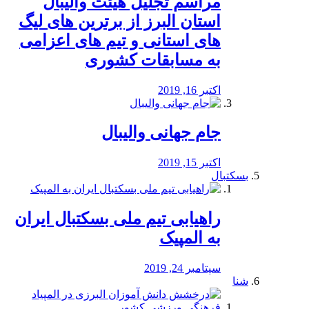
مراسم تجلیل هیئت والیبال
استان البرز از برترین های لیگ
های استانی و تیم های اعزامی
به مسابقات کشوری
اکتبر 16, 2019
جام جهانی والیبال
اکتبر 15, 2019
بسکتبال
راهیابی تیم ملی بسکتبال ایران
به المپیک
سپتامبر 24, 2019
شنا