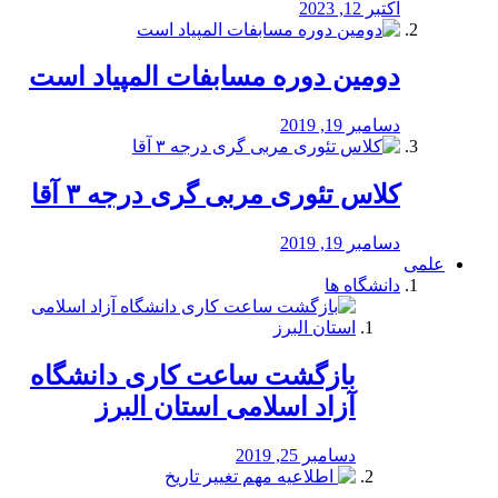
اکتبر 12, 2023
دومین دوره مسابفات المپیاد است
دسامبر 19, 2019
کلاس تئوری مربی گری درجه ۳ آقا
دسامبر 19, 2019
علمی
دانشگاه ها
بازگشت ساعت کاری دانشگاه
آزاد اسلامی استان البرز
دسامبر 25, 2019