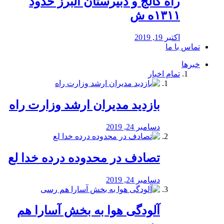
راه كالج و دبيرستان البرز حدود
۱۳۱۱ه ش
اکتبر 19, 2019
تماس با ما
خبرها
تمام اخبار
بازدید مدیران ارشد وزارت راه
دسامبر 24, 2019
تصادف در محدوده درده خدا لع
دسامبر 24, 2019
آلودگی هوا به بخش آسارا هم