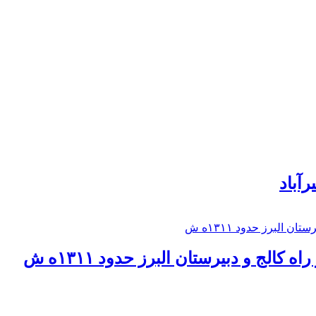
رآباد
كالج و دبيرستان البرز حدود ۱۳۱۱ه ش