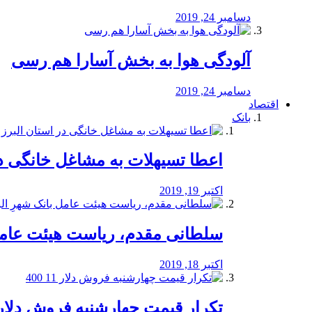
دسامبر 24, 2019
آلودگی هوا به بخش آسارا هم رسی
دسامبر 24, 2019
اقتصاد
بانک
️اعطا تسیهلات به مشاغل خانگی در
اکتبر 19, 2019
سلطانی مقدم، ریاست هیئت عامل 
اکتبر 18, 2019
تکرار قیمت چهارشنبه فروش دلار 11 00