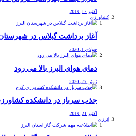
اکتبر 17, 2019
کشاورزی
آغاز برداشت گیلاس در شهرستان 
جولای 1, 2020
دمای هوای البرز بالا می رود
ژوئن 25, 2020
جذب سرباز در دانشکده کشاورز
اکتبر 21, 2019
انرژی