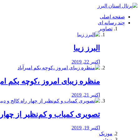
فصد
خون
صفحه اصلی
شرق
چند رسانه ای
تهران
تصاویر
خشکشویی
تصفیه
آب
البرز زیبا
طراحی
سایت
و
اکتبر 22, 2019
سئو
vip
منظره‌‌ زیبای امروز ،کوچه یکم امی
اکتبر 21, 2019
️تصویری کمیاب و کم‌نظیر از چهار راه 
اکتبر 19, 2019
موزیک
ویدئو