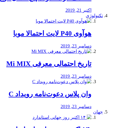
اکتبر 21, 2019
تکنولوژی
هوآوی P40 لایت احتمالا موبا
دسامبر 23, 2019
تاریخ احتمالی معرفی Mi MIX
دسامبر 23, 2019
وان پلاس دعوت‌نامه رویداد C
دسامبر 23, 2019
جهان