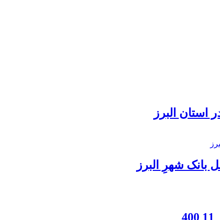
 استان البرز
بانک شهرِ البرز
4