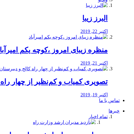
البرز زیبا
اکتبر 22, 2019
منظره‌‌ زیبای امروز ،کوچه یکم امیرآبا
اکتبر 21, 2019
️تصویری کمیاب و کم‌نظیر از چهار راه كالج
اکتبر 19, 2019
تماس با ما
خبرها
تمام اخبار