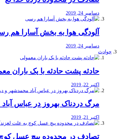
دسامبر 24, 2019
آلودگی هوا به بخش آسارا هم ر
دسامبر 24, 2019
حوادث
️حادثه پشت حادثه با یک باران مع
اکتبر 22, 2019
مرگ دردناک بهروز در عباس آب
اکتبر 21, 2019
تصادف در محدوده پیچ عسل کوچ 