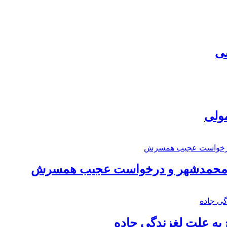
سی
مولی
اد محمدشهر و درخواست عجیب همسرش
به علت لغزندگی جاده