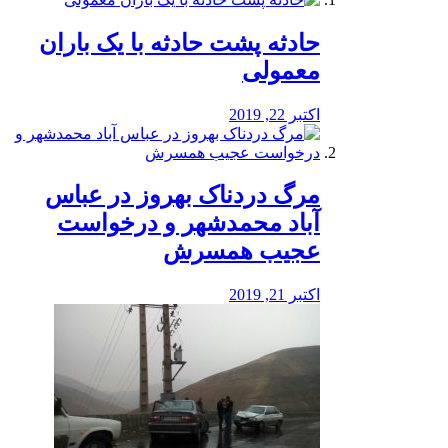
️حادثه پشت حادثه با یک باران
معمولی
اکتبر 22, 2019
مرگ دردناک بهروز در عباس
آباد محمدشهر و درخواست
عجیب همسرش
اکتبر 21, 2019