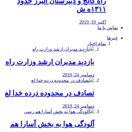
راه كالج و دبيرستان البرز حدود
۱۳۱۱ه ش
اکتبر 19, 2019
تماس با ما
خبرها
تمام اخبار
بازدید مدیران ارشد وزارت راه
دسامبر 24, 2019
تصادف در محدوده درده خدا لع
دسامبر 24, 2019
آلودگی هوا به بخش آسارا هم