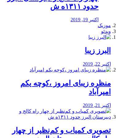
حدود ۱۳۱۱ه ش
اکتبر 19, 2019
موزیک
ویدئو
البرز زیبا
اکتبر 22, 2019
منظره‌‌ زیبای امروز ،کوچه یکم
امیرآباد
اکتبر 21, 2019
️تصویری کمیاب و کم‌نظیر از چهار