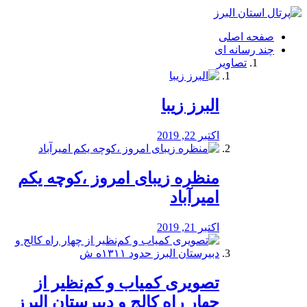
فصد
خون
صفحه اصلی
شرق
چند رسانه ای
تهران
تصاویر
خشکشویی
تصفیه
آب
البرز زیبا
طراحی
سایت
و
اکتبر 22, 2019
سئو
vip
منظره‌‌ زیبای امروز ،کوچه یکم
امیرآباد
اکتبر 21, 2019
️تصویری کمیاب و کم‌نظیر از
چهار راه كالج و دبيرستان البرز