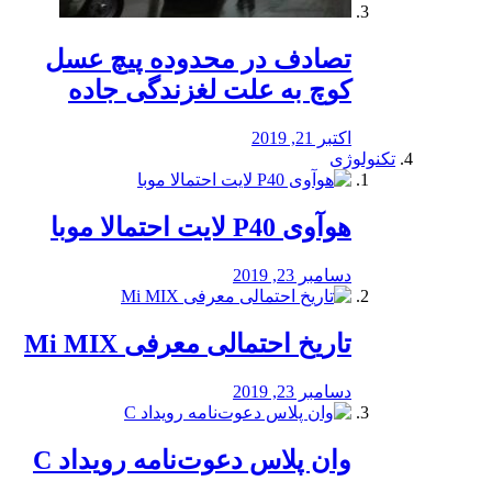
تصادف در محدوده پیچ عسل
کوچ به علت لغزندگی جاده
اکتبر 21, 2019
تکنولوژی
هوآوی P40 لایت احتمالا موبا
دسامبر 23, 2019
تاریخ احتمالی معرفی Mi MIX
دسامبر 23, 2019
وان پلاس دعوت‌نامه رویداد C