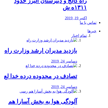
راه كالج و دبيرستان البرز حدود
۱۳۱۱ه ش
اکتبر 19, 2019
تماس با ما
خبرها
تمام اخبار
بازدید مدیران ارشد وزارت راه
دسامبر 24, 2019
تصادف در محدوده درده خدا لع
دسامبر 24, 2019
آلودگی هوا به بخش آسارا هم