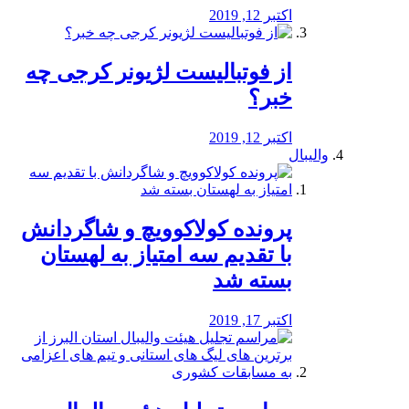
اکتبر 12, 2019
از فوتبالیست لژیونر کرجی چه
خبر؟
اکتبر 12, 2019
والیبال
پرونده کولاکوویچ و شاگردانش
با تقدیم سه امتیاز به لهستان
بسته شد
اکتبر 17, 2019