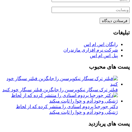
تبلیغات
رایگان اس ام اس
شرکت نرم افزاری مازندران
پنل اس ام اس
پست های محبوب
فیلتر ترک سیگار نیکوپرسین را جایگزین فیلتر سیگار خود کنید
دکتر جورجیا پردوم اسنادی را منتشر کرده که از لحاظ
ژنتیکی وجود آدم و حوا را ثابت میکند
پست های پربازدید