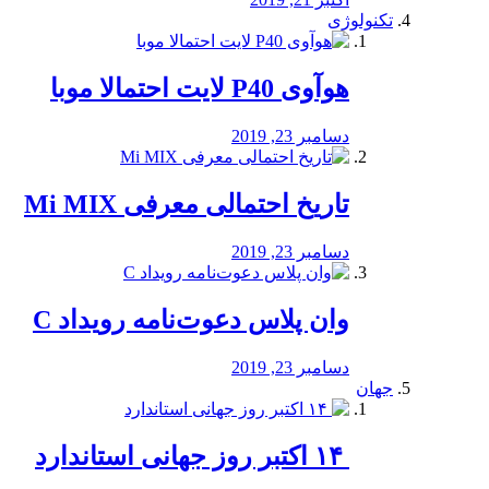
تکنولوژی
هوآوی P40 لایت احتمالا موبا
دسامبر 23, 2019
تاریخ احتمالی معرفی Mi MIX
دسامبر 23, 2019
وان پلاس دعوت‌نامه رویداد C
دسامبر 23, 2019
جهان
‏ ۱۴ اکتبر روز جهانی استاندارد