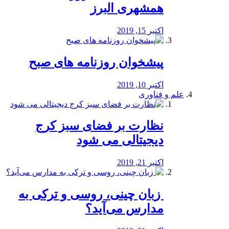
همشهری البرز
اکتبر 15, 2019
پیشخوان روزنامه های صبح
اکتبر 10, 2019
علم و فناوری
نظارت بر فضای سبز کرج
دیجیتالی می شود
اکتبر 21, 2019
️ زبان چینی، روسی و ترکی به
مدارس می‌آید؟