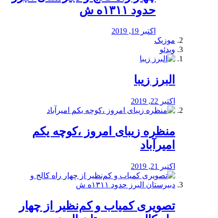
حدود ۱۳۱۱ه ش
اکتبر 19, 2019
موزیک
ویدئو
البرز زیبا
اکتبر 22, 2019
منظره‌‌ زیبای امروز ،کوچه یکم
امیرآباد
اکتبر 21, 2019
️تصویری کمیاب و کم‌نظیر از چهار