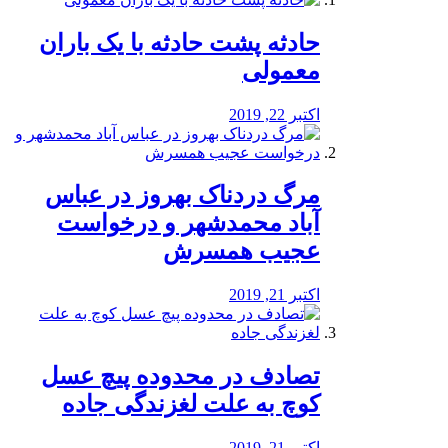
️حادثه پشت حادثه با یک باران
معمولی
اکتبر 22, 2019
مرگ دردناک بهروز در عباس
آباد محمدشهر و درخواست
عجیب همسرش
اکتبر 21, 2019
تصادف در محدوده پیچ عسل
کوچ به علت لغزندگی جاده
اکتبر 21, 2019