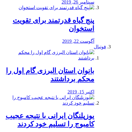
سپتامبر 26, 2019
پنج گیاه قدرتمند برای تقویت
استخوان
آگوست 22, 2019
فوتبال
بانوان استان البرزی گام اول را
محكم برداشتند
اکتبر 15, 2019
یوزپلنگان ایرانی با نتیجه عجیب
کامبوج را تسلیم خود کردند