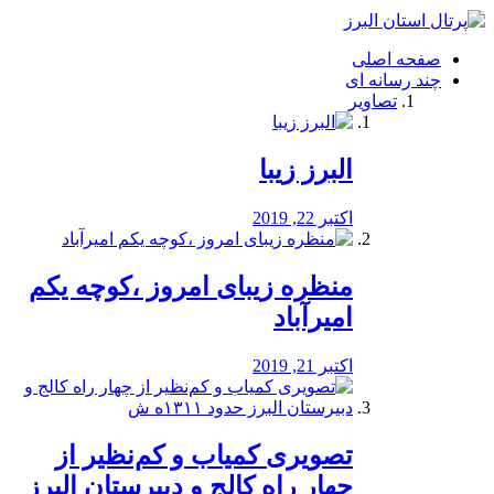
فصد
خون
صفحه اصلی
شرق
چند رسانه ای
تهران
تصاویر
خشکشویی
تصفیه
آب
البرز زیبا
طراحی
سایت
و
اکتبر 22, 2019
سئو
vip
منظره‌‌ زیبای امروز ،کوچه یکم
امیرآباد
اکتبر 21, 2019
️تصویری کمیاب و کم‌نظیر از
چهار راه كالج و دبيرستان البرز