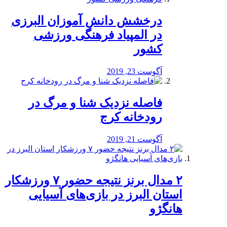
درخشش دانش آموزان البرزی
در المپیاد فرهنگی ورزشی
کشور
آگوست 23, 2019
️فاصله نزدیک شنا و مرگ در
رودخانه کرج
آگوست 21, 2019
۲ مدال برنز نتیجه حضور ۷ ورزشکار
استان البرز در بازی‌های آسیایی
هانگژو