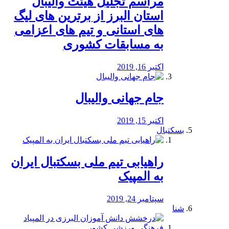
مراسم تجلیل هیئت والیبال
استان البرز از برترین های لیگ
های استانی و تیم های اعزامی
به مسابقات کشوری
اکتبر 16, 2019
جام جهانی والیبال
اکتبر 15, 2019
بسکتبال
راهیابی تیم ملی بسکتبال ایران
به المپیک
سپتامبر 24, 2019
شنا