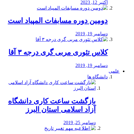
اکتبر 12, 2023
دومین دوره مسابفات المپیاد است
دسامبر 19, 2019
کلاس تئوری مربی گری درجه ۳ آقا
دسامبر 19, 2019
علمی
دانشگاه ها
بازگشت ساعت کاری دانشگاه
آزاد اسلامی استان البرز
دسامبر 25, 2019