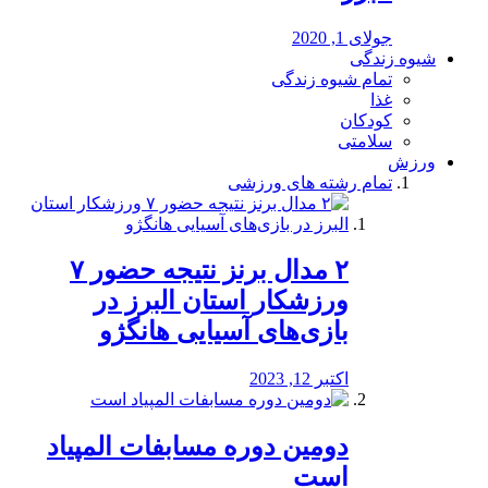
جولای 1, 2020
شیوه زندگی
تمام شیوه زندگی
غذا
کودکان
سلامتی
ورزش
تمام رشته های ورزشی
۲ مدال برنز نتیجه حضور ۷
ورزشکار استان البرز در
بازی‌های آسیایی هانگژو
اکتبر 12, 2023
دومین دوره مسابفات المپیاد
است