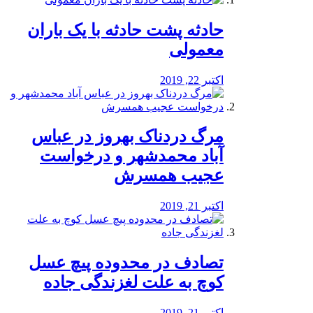
️حادثه پشت حادثه با یک باران
معمولی
اکتبر 22, 2019
مرگ دردناک بهروز در عباس
آباد محمدشهر و درخواست
عجیب همسرش
اکتبر 21, 2019
تصادف در محدوده پیچ عسل
کوچ به علت لغزندگی جاده
اکتبر 21, 2019