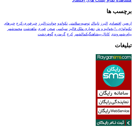
برچسب ها
اربعین
اقتصادی
البرز
تابناك
توصیه-سلامتی
تکواندو
حوادث-البرز
خبرفوری-کرج
خبرهای
تکنولوڑی را بخوانید و ش
دهیاری ملک فالیز
سیاسی
صحن
فوری
ماهدشت
محمدشهر
پیام-شهروندی
کانال-پیشاهنگیکمالشهر
کرج
گرمدره
گوهردشت
تبلیغات