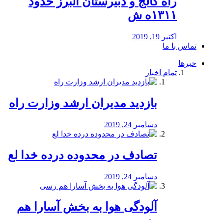
راه كالج و دبيرستان البرز حدود
۱۳۱۱ه ش
اکتبر 19, 2019
تماس با ما
خبرها
تمام اخبار
بازدید مدیران ارشد وزارت راه
دسامبر 24, 2019
تصادف در محدوده درده خدا لع
دسامبر 24, 2019
آلودگی هوا به بخش آسارا هم