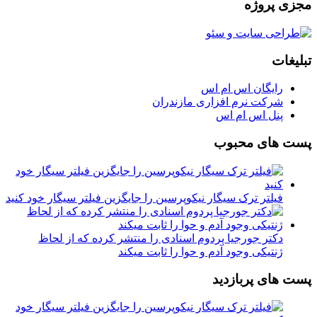
مجزی پروژه
تبلیغات
رایگان اس ام اس
شرکت نرم افزاری مازندران
پنل اس ام اس
پست های محبوب
فیلتر ترک سیگار نیکوپرسین را جایگزین فیلتر سیگار خود کنید
دکتر جورجیا پردوم اسنادی را منتشر کرده که از لحاظ
ژنتیکی وجود آدم و حوا را ثابت میکند
پست های پربازدید