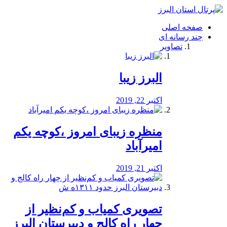
فصد
خون
صفحه اصلی
شرق
چند رسانه ای
تهران
تصاویر
خشکشویی
تصفیه
آب
البرز زیبا
طراحی
سایت
و
اکتبر 22, 2019
سئو
vip
منظره‌‌ زیبای امروز ،کوچه یکم
امیرآباد
اکتبر 21, 2019
️تصویری کمیاب و کم‌نظیر از
چهار راه كالج و دبيرستان البرز