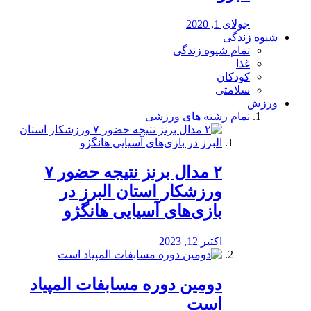
جولای 1, 2020
شیوه زندگی
تمام شیوه زندگی
غذا
کودکان
سلامتی
ورزش
تمام رشته های ورزشی
۲ مدال برنز نتیجه حضور ۷
ورزشکار استان البرز در
بازی‌های آسیایی هانگژو
اکتبر 12, 2023
دومین دوره مسابفات المپیاد
است