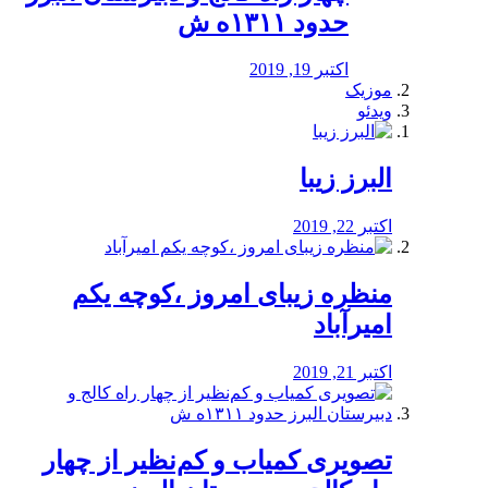
حدود ۱۳۱۱ه ش
اکتبر 19, 2019
موزیک
ویدئو
البرز زیبا
اکتبر 22, 2019
منظره‌‌ زیبای امروز ،کوچه یکم
امیرآباد
اکتبر 21, 2019
️تصویری کمیاب و کم‌نظیر از چهار