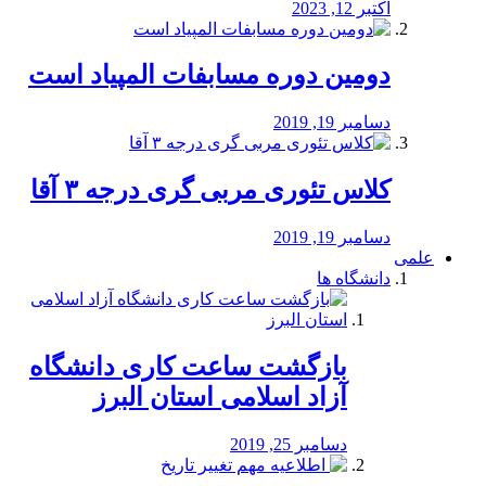
اکتبر 12, 2023
دومین دوره مسابفات المپیاد است
دسامبر 19, 2019
کلاس تئوری مربی گری درجه ۳ آقا
دسامبر 19, 2019
علمی
دانشگاه ها
بازگشت ساعت کاری دانشگاه
آزاد اسلامی استان البرز
دسامبر 25, 2019