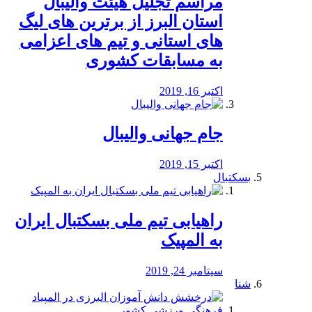
مراسم تجلیل هیئت والیبال
استان البرز از برترین های لیگ
های استانی و تیم های اعزامی
به مسابقات کشوری
اکتبر 16, 2019
جام جهانی والیبال
اکتبر 15, 2019
بسکتبال
راهیابی تیم ملی بسکتبال ایران
به المپیک
سپتامبر 24, 2019
شنا