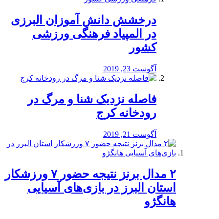
درخشش دانش آموزان البرزی
در المپیاد فرهنگی ورزشی
کشور
آگوست 23, 2019
️فاصله نزدیک شنا و مرگ در
رودخانه کرج
آگوست 21, 2019
۲ مدال برنز نتیجه حضور ۷ ورزشکار
استان البرز در بازی‌های آسیایی
هانگژو