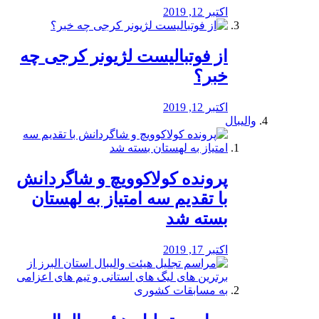
اکتبر 12, 2019
از فوتبالیست لژیونر کرجی چه
خبر؟
اکتبر 12, 2019
والیبال
پرونده کولاکوویچ و شاگردانش
با تقدیم سه امتیاز به لهستان
بسته شد
اکتبر 17, 2019