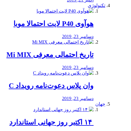
تکنولوژی
هوآوی P40 لایت احتمالا موبا
دسامبر 23, 2019
تاریخ احتمالی معرفی Mi MIX
دسامبر 23, 2019
وان پلاس دعوت‌نامه رویداد C
دسامبر 23, 2019
جهان
‏ ۱۴ اکتبر روز جهانی استاندارد