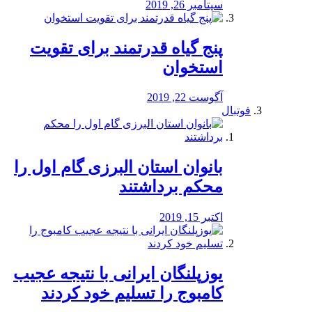
سپتامبر 26, 2019
پنج گیاه قدرتمند برای تقویت
استخوان
آگوست 22, 2019
فوتبال
بانوان استان البرزی گام اول را
محكم برداشتند
اکتبر 15, 2019
یوزپلنگان ایرانی با نتیجه عجیب
کامبوج را تسلیم خود کردند