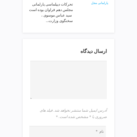
تحرکات دیپلماسی پارلمانی
v
مجلس دهم فراوان بوده است
i
️ سید عباس موسوی ،
p
سخنگوی وزارت…
ارسال دیدگاه
آدرس ایمیل شما منتشر نخواهد شد. فیلد های
ضروری با * مشخص شده است.
*