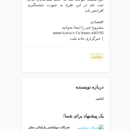
ی
ثبت نام در این طرح به صورت چشمگیری
ت
افزایش یابد
ص
ف
اقتصادی
ی
مشروح خبر را اینجا بخوانید
www icana ir Fa News 440195
ه
| خبرگزاری خانه ملت
آ
ب
ط
سیاسی
ر
ا
ح
ی
س
درباره نویسنده
ا
ی
امامی
ت
و
یک پیشنهاد برای شما:
س
ئ
تحرکات دیپلماسی پارلمانی مجل
و