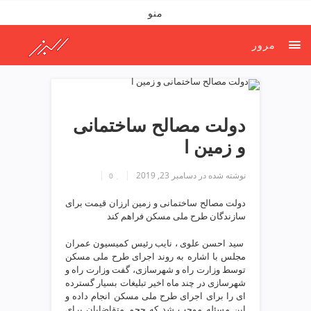
ف
منو
ص
د
مرور
خ
و
ن
ش
ر
دولت مصالح ساختمانی
ق
و زمین ا
ت
ه
نوشته شده در
دسامبر 23, 2019
ر
0
ا
دولت مصالح ساختمانی و زمین ارزان قیمت برای
ن
سازندگان طرح ملی مسکن فراهم کند
خ
ش
️ سید احسن علوی ، نایب رئیس کمیسیون عمران
ک
مجلس با اشاره به روند اجرای طرح ملی مسکن
ش
توسط وزارت راه و شهرسازی، گفت وزارت راه و
شهرسازی در چند ماه اخیر تبلیغات بسیار گسترده
و
ای را برای اجرای طرح ملی مسکن انجام داده و
ی
این مسئله موجب شد که حجم متقاضایان برای