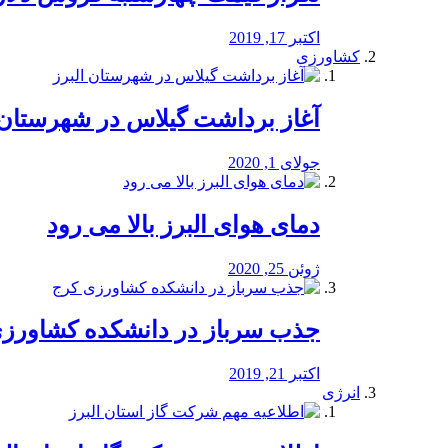
اکتبر 17, 2019
کشاورزی
آغاز برداشت گیلاس در شهرستان 
جولای 1, 2020
دمای هوای البرز بالا می رود
ژوئن 25, 2020
جذب سرباز در دانشکده کشاورز
اکتبر 21, 2019
انرژی