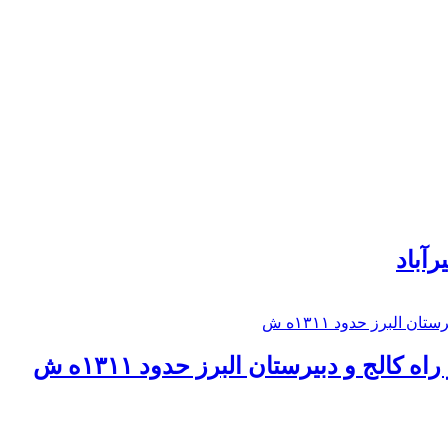
رآباد
كالج و دبيرستان البرز حدود ۱۳۱۱ه ش