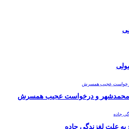
سی
مولی
اد محمدشهر و درخواست عجیب همسرش
به علت لغزندگی جاده