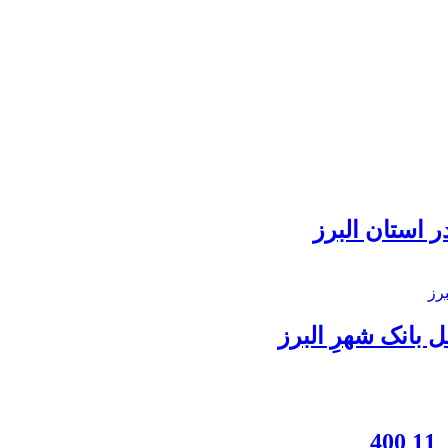
 استان البرز
بانک شهرِ البرز
4