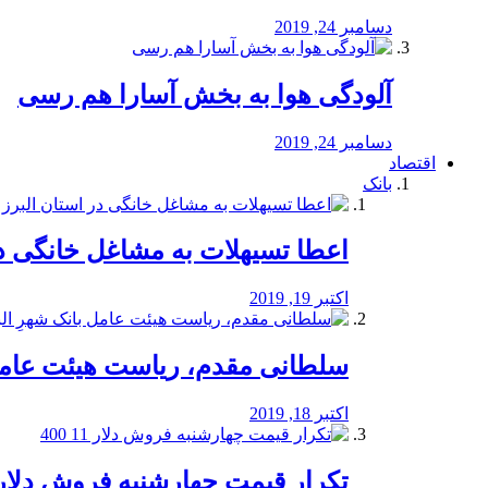
دسامبر 24, 2019
آلودگی هوا به بخش آسارا هم رسی
دسامبر 24, 2019
اقتصاد
بانک
️اعطا تسیهلات به مشاغل خانگی در
اکتبر 19, 2019
سلطانی مقدم، ریاست هیئت عامل 
اکتبر 18, 2019
تکرار قیمت چهارشنبه فروش دلار 11 00