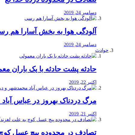
دسامبر 24, 2019
آلودگی هوا به بخش آسارا هم ر
دسامبر 24, 2019
حوادث
️حادثه پشت حادثه با یک باران مع
اکتبر 22, 2019
مرگ دردناک بهروز در عباس آب
اکتبر 21, 2019
تصادف در محدوده پیچ عسل کوچ 