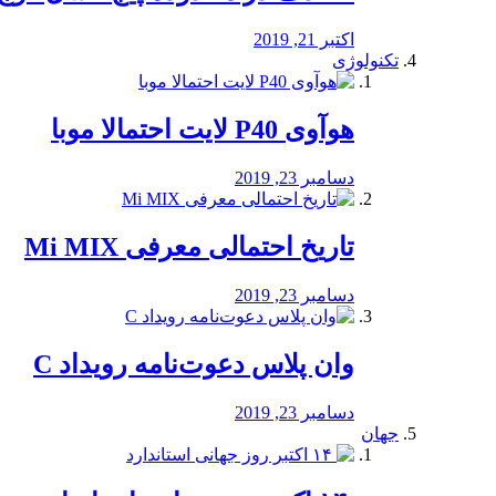
اکتبر 21, 2019
تکنولوژی
هوآوی P40 لایت احتمالا موبا
دسامبر 23, 2019
تاریخ احتمالی معرفی Mi MIX
دسامبر 23, 2019
وان پلاس دعوت‌نامه رویداد C
دسامبر 23, 2019
جهان