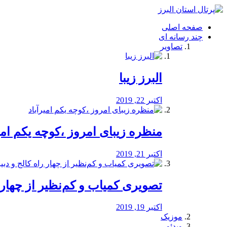
فصد
خون
صفحه اصلی
شرق
چند رسانه ای
تهران
تصاویر
خشکشویی
تصفیه
آب
البرز زیبا
طراحی
سایت
و
اکتبر 22, 2019
سئو
vip
منظره‌‌ زیبای امروز ،کوچه یکم امی
اکتبر 21, 2019
️تصویری کمیاب و کم‌نظیر از چهار راه 
اکتبر 19, 2019
موزیک
ویدئو