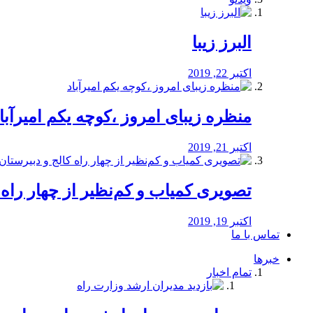
البرز زیبا
اکتبر 22, 2019
منظره‌‌ زیبای امروز ،کوچه یکم امیرآبا
اکتبر 21, 2019
️تصویری کمیاب و کم‌نظیر از چهار راه كالج
اکتبر 19, 2019
تماس با ما
خبرها
تمام اخبار