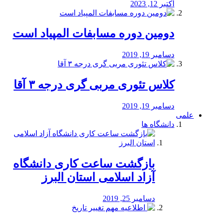
اکتبر 12, 2023
دومین دوره مسابفات المپیاد است
دسامبر 19, 2019
کلاس تئوری مربی گری درجه ۳ آقا
دسامبر 19, 2019
علمی
دانشگاه ها
بازگشت ساعت کاری دانشگاه
آزاد اسلامی استان البرز
دسامبر 25, 2019