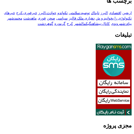
برچسب ها
اربعین
اقتصادی
البرز
تابناك
توصیه-سلامتی
تکواندو
حوادث-البرز
خبرفوری-کرج
خبرهای
تکنولوڑی را بخوانید و ش
دهیاری ملک فالیز
سیاسی
صحن
فوری
ماهدشت
محمدشهر
پیام-شهروندی
کانال-پیشاهنگیکمالشهر
کرج
گرمدره
گوهردشت
تبلیغات
مجزی پروژه