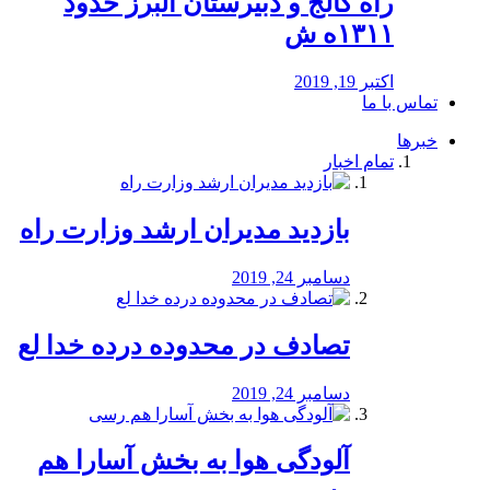
راه كالج و دبيرستان البرز حدود
۱۳۱۱ه ش
اکتبر 19, 2019
تماس با ما
خبرها
تمام اخبار
بازدید مدیران ارشد وزارت راه
دسامبر 24, 2019
تصادف در محدوده درده خدا لع
دسامبر 24, 2019
آلودگی هوا به بخش آسارا هم