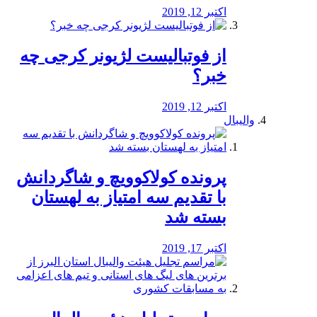
اکتبر 12, 2019
از فوتبالیست لژیونر کرجی چه
خبر؟
اکتبر 12, 2019
والیبال
پرونده کولاکوویچ و شاگردانش
با تقدیم سه امتیاز به لهستان
بسته شد
اکتبر 17, 2019