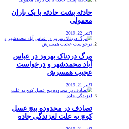
️حادثه پشت حادثه با یک باران
معمولی
اکتبر 22, 2019
مرگ دردناک بهروز در عباس
آباد محمدشهر و درخواست
عجیب همسرش
اکتبر 21, 2019
تصادف در محدوده پیچ عسل
کوچ به علت لغزندگی جاده
اکتبر 21, 2019