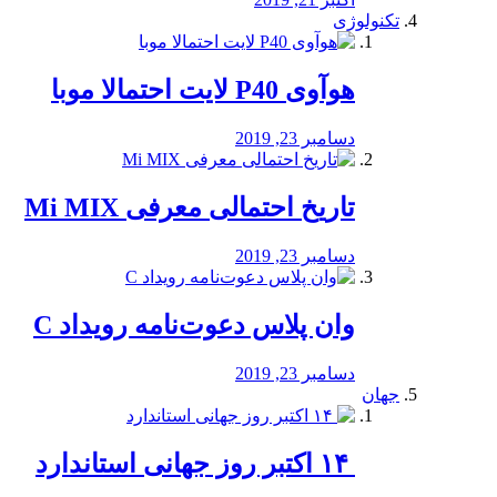
تکنولوژی
هوآوی P40 لایت احتمالا موبا
دسامبر 23, 2019
تاریخ احتمالی معرفی Mi MIX
دسامبر 23, 2019
وان پلاس دعوت‌نامه رویداد C
دسامبر 23, 2019
جهان
‏ ۱۴ اکتبر روز جهانی استاندارد