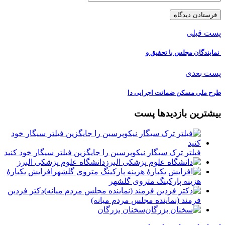
پست قبلی
️ نمایندگان مجلس با تحقیق و
پست بعدی
طرح ملی مسکن ضمانت اجرایی دا
بیشترین بازدیدها پست
فیلتر ترک سیگار نیکوپرسین را جایگزین فیلتر سیگار خود کنید
دانشگاه علوم پزشکی البرز
افزایش یکبارۀ
هزینه پارکینگ متروی گلشهر
دكتر فردين
فرمند (نماينده مجلس مردم میانه)
سخنان بزرگان