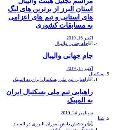
مراسم تجلیل هیئت والیبال
استان البرز از برترین های لیگ
های استانی و تیم های اعزامی
به مسابقات کشوری
اکتبر 16, 2019
جام جهانی والیبال
اکتبر 15, 2019
بسکتبال
راهیابی تیم ملی بسکتبال ایران
به المپیک
سپتامبر 24, 2019
شنا