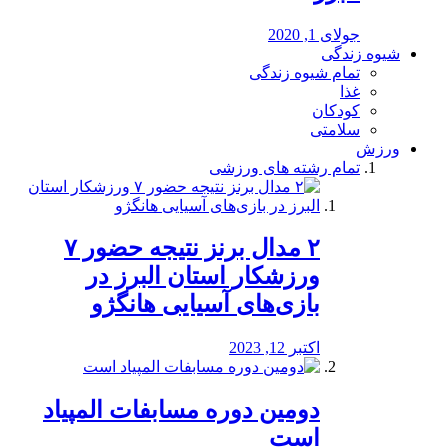
جولای 1, 2020
شیوه زندگی
تمام شیوه زندگی
غذا
کودکان
سلامتی
ورزش
تمام رشته های ورزشی
۲ مدال برنز نتیجه حضور ۷
ورزشکار استان البرز در
بازی‌های آسیایی هانگژو
اکتبر 12, 2023
دومین دوره مسابفات المپیاد
است