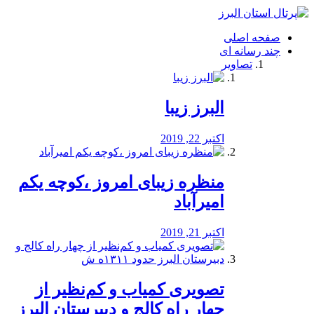
فصد
خون
صفحه اصلی
شرق
چند رسانه ای
تهران
تصاویر
خشکشویی
تصفیه
آب
البرز زیبا
طراحی
سایت
و
اکتبر 22, 2019
سئو
vip
منظره‌‌ زیبای امروز ،کوچه یکم
امیرآباد
اکتبر 21, 2019
️تصویری کمیاب و کم‌نظیر از
چهار راه كالج و دبيرستان البرز