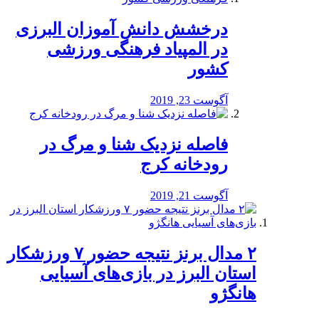
درخشش دانش آموزان البرزی
در المپیاد فرهنگی ورزشی
کشور
آگوست 23, 2019
️فاصله نزدیک شنا و مرگ در
رودخانه کرج
آگوست 21, 2019
۲ مدال برنز نتیجه حضور ۷ ورزشکار
استان البرز در بازی‌های آسیایی
هانگژو