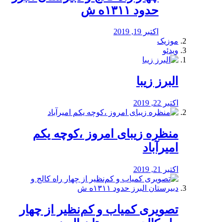
حدود ۱۳۱۱ه ش
اکتبر 19, 2019
موزیک
ویدئو
البرز زیبا
اکتبر 22, 2019
منظره‌‌ زیبای امروز ،کوچه یکم
امیرآباد
اکتبر 21, 2019
️تصویری کمیاب و کم‌نظیر از چهار