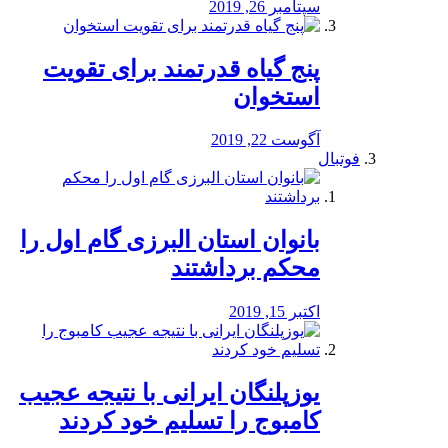
سپتامبر 26, 2019
پنج گیاه قدرتمند برای تقویت
استخوان
آگوست 22, 2019
فوتبال
بانوان استان البرزی گام اول را
محكم برداشتند
اکتبر 15, 2019
یوزپلنگان ایرانی با نتیجه عجیب
کامبوج را تسلیم خود کردند