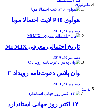
تکنولوژی
هوآوی P40 لایت احتمالا موبا
دسامبر 23, 2019
تاریخ احتمالی معرفی Mi MIX
دسامبر 23, 2019
وان پلاس دعوت‌نامه رویداد C
دسامبر 23, 2019
جهان
‏ ۱۴ اکتبر روز جهانی استاندارد