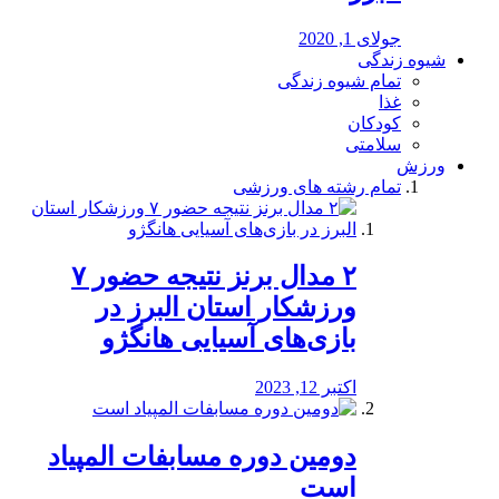
جولای 1, 2020
شیوه زندگی
تمام شیوه زندگی
غذا
کودکان
سلامتی
ورزش
تمام رشته های ورزشی
۲ مدال برنز نتیجه حضور ۷
ورزشکار استان البرز در
بازی‌های آسیایی هانگژو
اکتبر 12, 2023
دومین دوره مسابفات المپیاد
است