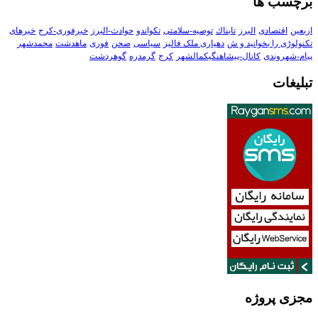
برچسب ها
اربعین
اقتصادی
البرز
تابناك
توصیه-سلامتی
تکواندو
حوادث-البرز
خبرفوری-کرج
خبرهای
تکنولوڑی را بخوانید و ش
دهیاری ملک فالیز
سیاسی
صحن
فوری
ماهدشت
محمدشهر
پیام-شهروندی
کانال-پیشاهنگیکمالشهر
کرج
گرمدره
گوهردشت
تبلیغات
مجزی پروژه