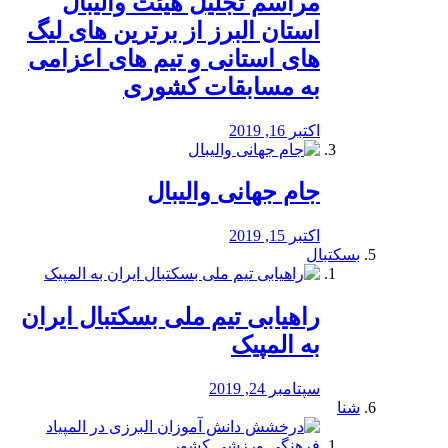
مراسم تجلیل هیئت والیبال
استان البرز از برترین های لیگ
های استانی و تیم های اعزامی
به مسابقات کشوری
اکتبر 16, 2019
جام جهانی والیبال
اکتبر 15, 2019
بسکتبال
راهیابی تیم ملی بسکتبال ایران
به المپیک
سپتامبر 24, 2019
شنا