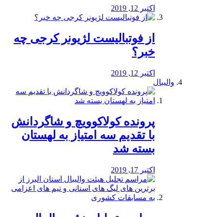
اکتبر 12, 2019
از فوتبالیست لژیونر کرجی چه
خبر؟
اکتبر 12, 2019
والیبال
پرونده کولاکوویچ و شاگردانش
با تقدیم سه امتیاز به لهستان
بسته شد
اکتبر 17, 2019