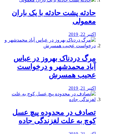
️حادثه پشت حادثه با یک باران
معمولی
اکتبر 22, 2019
مرگ دردناک بهروز در عباس
آباد محمدشهر و درخواست
عجیب همسرش
اکتبر 21, 2019
تصادف در محدوده پیچ عسل
کوچ به علت لغزندگی جاده
اکتبر 21, 2019