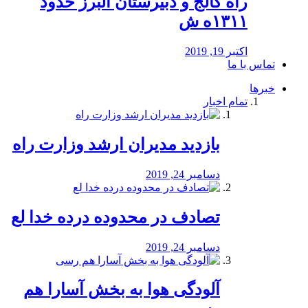
راه كالج و دبيرستان البرز حدود
۱۳۱۱ه ش
اکتبر 19, 2019
تماس با ما
خبرها
تمام اخبار
بازدید مدیران ارشد وزارت راه
دسامبر 24, 2019
تصادف در محدوده درده خدا لع
دسامبر 24, 2019
آلودگی هوا به بخش آسارا هم