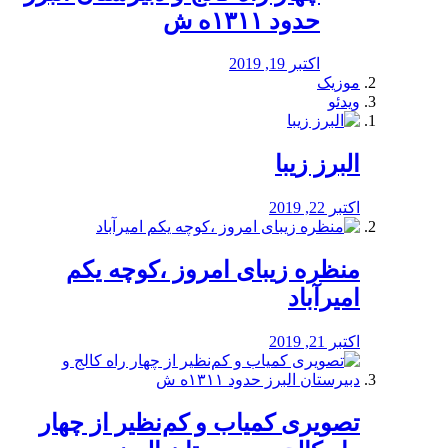
حدود ۱۳۱۱ه ش
اکتبر 19, 2019
موزیک
ویدئو
البرز زیبا
اکتبر 22, 2019
منظره‌‌ زیبای امروز ،کوچه یکم
امیرآباد
اکتبر 21, 2019
️تصویری کمیاب و کم‌نظیر از چهار