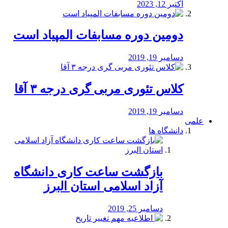
اکتبر 12, 2023
دومین دوره مسابفات المپیاد است
دسامبر 19, 2019
کلاس تئوری مربی گری درجه ۳ آقا
دسامبر 19, 2019
علمی
دانشگاه ها
بازگشت ساعت کاری دانشگاه
آزاد اسلامی استان البرز
دسامبر 25, 2019