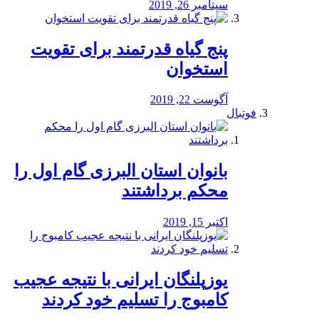
سپتامبر 26, 2019
پنج گیاه قدرتمند برای تقویت
استخوان
آگوست 22, 2019
فوتبال
بانوان استان البرزی گام اول را
محكم برداشتند
اکتبر 15, 2019
یوزپلنگان ایرانی با نتیجه عجیب
کامبوج را تسلیم خود کردند