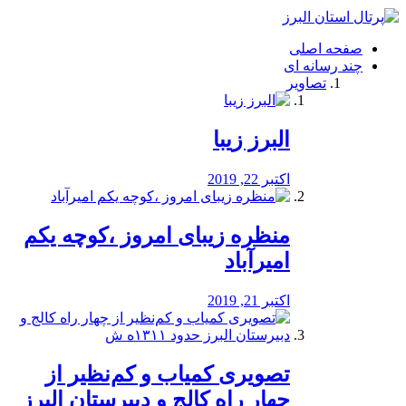
فصد
خون
صفحه اصلی
شرق
چند رسانه ای
تهران
تصاویر
خشکشویی
تصفیه
آب
البرز زیبا
طراحی
سایت
و
اکتبر 22, 2019
سئو
vip
منظره‌‌ زیبای امروز ،کوچه یکم
امیرآباد
اکتبر 21, 2019
️تصویری کمیاب و کم‌نظیر از
چهار راه كالج و دبيرستان البرز