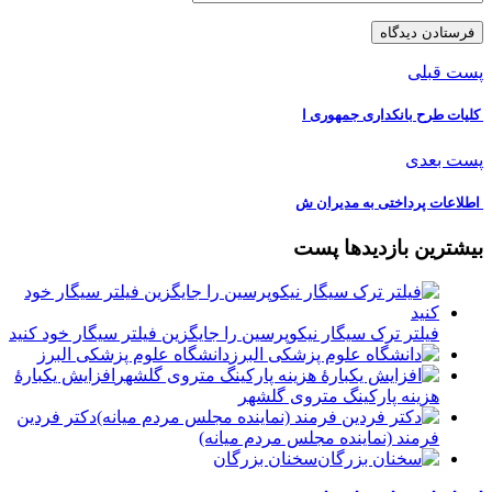
پست قبلی
️ کلیات طرح بانکداری جمهوری ا
پست بعدی
️ اطلاعات پرداختی به مدیران ش
بیشترین بازدیدها پست
فیلتر ترک سیگار نیکوپرسین را جایگزین فیلتر سیگار خود کنید
دانشگاه علوم پزشکی البرز
افزایش یکبارۀ
هزینه پارکینگ متروی گلشهر
دكتر فردين
فرمند (نماينده مجلس مردم میانه)
سخنان بزرگان