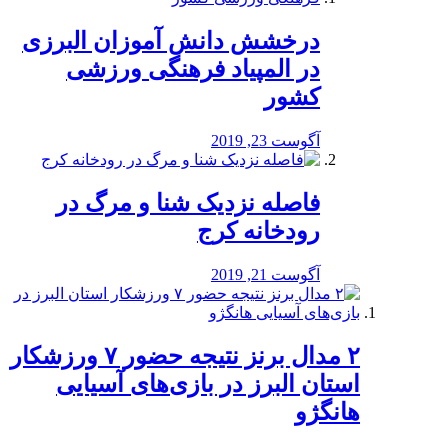
درخشش دانش آموزان البرزی
در المپیاد فرهنگی ورزشی
کشور
آگوست 23, 2019
️فاصله نزدیک شنا و مرگ در
رودخانه کرج
آگوست 21, 2019
۲ مدال برنز نتیجه حضور ۷ ورزشکار
استان البرز در بازی‌های آسیایی
هانگژو