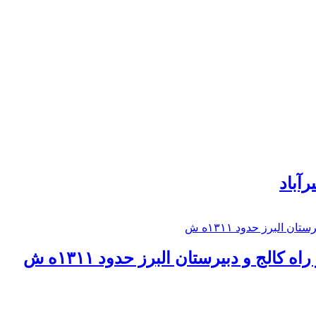
رآباد
كالج و دبيرستان البرز حدود ۱۳۱۱ه ش