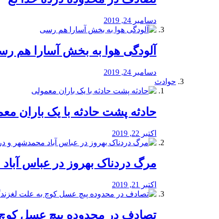
دسامبر 24, 2019
آلودگی هوا به بخش آسارا هم ر
دسامبر 24, 2019
حوادث
️حادثه پشت حادثه با یک باران مع
اکتبر 22, 2019
مرگ دردناک بهروز در عباس آب
اکتبر 21, 2019
تصادف در محدوده پیچ عسل کوچ 