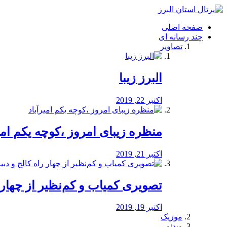
فصد
خون
صفحه اصلی
شرق
چند رسانه ای
تهران
تصاویر
خشکشویی
تصفیه
آب
البرز زیبا
طراحی
سایت
و
اکتبر 22, 2019
سئو
vip
منظره‌‌ زیبای امروز ،کوچه یکم امی
اکتبر 21, 2019
️تصویری کمیاب و کم‌نظیر از چهار راه 
اکتبر 19, 2019
موزیک
ویدئو