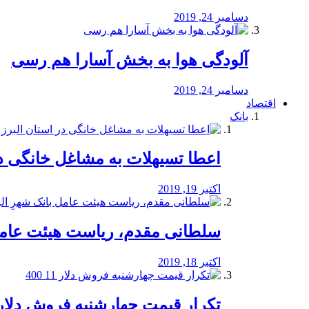
دسامبر 24, 2019
آلودگی هوا به بخش آسارا هم رسی
دسامبر 24, 2019
اقتصاد
بانک
️اعطا تسیهلات به مشاغل خانگی در
اکتبر 19, 2019
سلطانی مقدم، ریاست هیئت عامل 
اکتبر 18, 2019
تکرار قیمت چهارشنبه فروش دلار 11 00