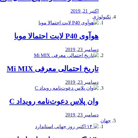
اکتبر 21, 2019
تکنولوژی
هوآوی P40 لایت احتمالا موبا
دسامبر 23, 2019
تاریخ احتمالی معرفی Mi MIX
دسامبر 23, 2019
وان پلاس دعوت‌نامه رویداد C
دسامبر 23, 2019
جهان