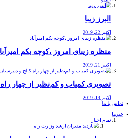
البرز زیبا
اکتبر 22, 2019
منظره‌‌ زیبای امروز ،کوچه یکم امیرآبا
اکتبر 21, 2019
️تصویری کمیاب و کم‌نظیر از چهار راه كالج
اکتبر 19, 2019
تماس با ما
خبرها
تمام اخبار