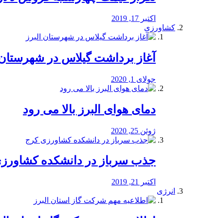
اکتبر 17, 2019
کشاورزی
آغاز برداشت گیلاس در شهرستان 
جولای 1, 2020
دمای هوای البرز بالا می رود
ژوئن 25, 2020
جذب سرباز در دانشکده کشاورز
اکتبر 21, 2019
انرژی