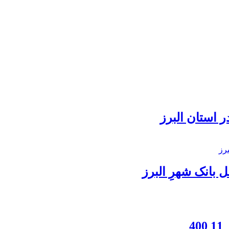
 استان البرز
بانک شهرِ البرز
4