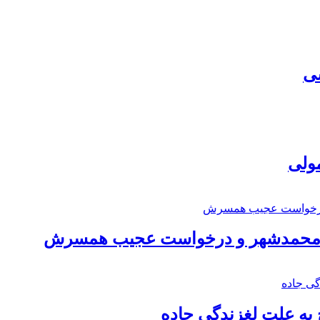
سی
مولی
اد محمدشهر و درخواست عجیب همسرش
به علت لغزندگی جاده