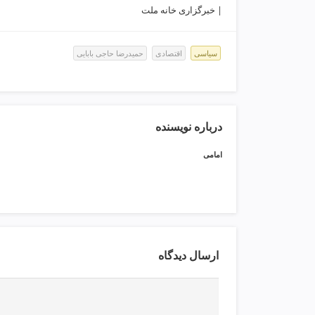
ی
| خبرگزاری خانه ملت
ت
ص
ف
سیاسی
اقتصادی
حمیدرضا حاجی بابایی
ی
ه
آ
ب
درباره نویسنده
ط
ر
امامی
ا
ح
ی
س
ا
ی
ت
ارسال دیدگاه
و
س
ئ
و