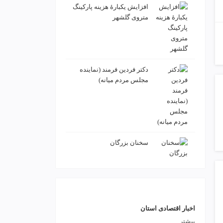
افزایش یکبارۀ هزینه پارکینگ
متروی گلشهر
دكتر فردين فرمند (نماينده
مجلس مردم میانه)
سخنان بزرگان
اخبار اقتصادی استان
بیشتر