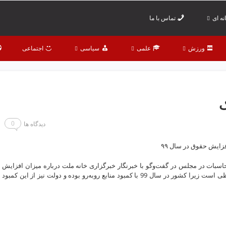
ه ای
تماس با ما
ورزش
علمی
سیاسی
اجتماعی
ک
0
دیدگاه ها
زایش حقوق در سال ۹۹
حاسبات در مجلس در گفت‌وگو با خبرنگار خبرگزاری خانه ملت درباره میزان افزایش
حقوق در لایحه بودجه سال 99، گفت بودجه سال آینده انقباظی است زیرا کشور در سال 99 با کمبود منابع روبه‌رو بوده و دولت نیز از این کمبود