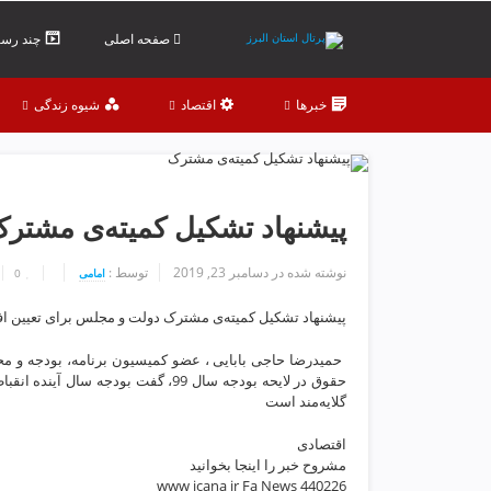
ف
ص
صفحه اصلی
چند رسان
د
خ
خبرها
اقتصاد
شیوه زندگی
و
ن
ش
ر
ق
پیشنهاد تشکیل کمیته‌‌ی مشتر
ت
ه
نوشته شده در
دسامبر 23, 2019
توسط :
امامی
0
ر
ا
پیشنهاد تشکیل کمیته‌‌ی مشترک دولت و مجلس برای تعیین اف
ن
خ
️ حمیدرضا حاجی بابایی ، عضو کمیسیون برنامه، بودجه و م
ش
ک
گلایه‌مند است
ش
اقتصادی
و
مشروح خبر را اینجا بخوانید
ی
www icana ir Fa News 440226