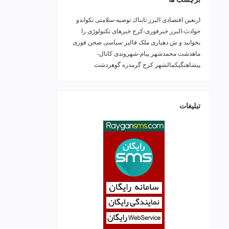
اربعین
اقتصادی
البرز
تابناك
توصیه-سلامتی
تکواندو
حوادث-البرز
خبرفوری-کرج
خبرهای تکنولوڑی را
بخوانید و ش
دهیاری ملک فالیز
سیاسی
صحن
فوری
ماهدشت
محمدشهر
پیام-شهروندی
کانال-
پیشاهنگیکمالشهر
کرج
گرمدره
گوهردشت
تبلیغات