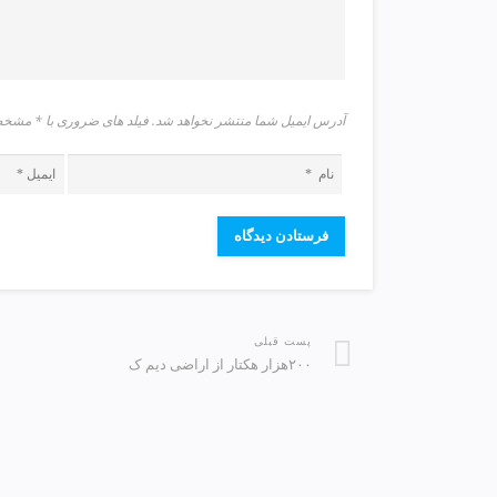
v
i
p
آدرس ایمیل شما منتشر نخواهد شد. فیلد های ضروری با * م
پست قبلی
۲۰۰هزار هکتار از اراضی دیم ک