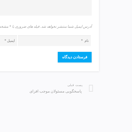
v
i
p
آدرس ایمیل شما منتشر نخواهد شد. فیلد های ضروری با * م
پست قبلی
️ پاسخگویی مسئولان موجب افزای