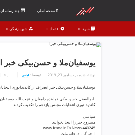
ف
ص
صفحه اصلی
چند رسانه ای
د
خ
خبرها
اقتصاد
شیوه زندگی
و
ن
ش
ر
ق
یوسفیان‌ملا و حسن‌بیکی خبر ا
ت
ه
نوشته شده در
دسامبر 23, 2019
توسط :
امامی
0
ر
ا
یوسفیان‌ملا و حسن‌بیکی خبر انصراف از کاندیداتوری انتخاب
ن
خ
️ ابوالفضل حسن بیکی نماینده دامغان و عزت الله یوسفیان م
ش
کاندیداتوری انتخابات مجلس یازدهم را تکذیب کردند
ک
سیاسی
ش
مشروح خبر را اینجا بخوانید
و
www icana ir Fa News 440245
ی
| خبرگزاری خانه ملت