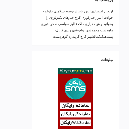
اربعین
اقتصادی
البرز
تابناك
توصیه-سلامتی
تکواندو
حوادث-البرز
خبرفوری-کرج
خبرهای تکنولوڑی را
بخوانید و ش
دهیاری ملک فالیز
سیاسی
صحن
فوری
ماهدشت
محمدشهر
پیام-شهروندی
کانال-
پیشاهنگیکمالشهر
کرج
گرمدره
گوهردشت
تبلیغات