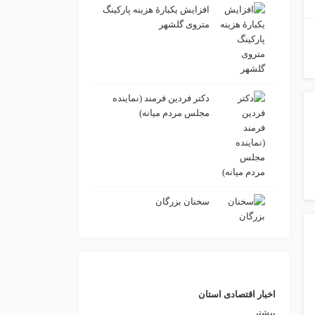
افزایش یکبارۀ هزینه پارکینگ
متروی گلشهر
دكتر فردين فرمند (نماينده
مجلس مردم میانه)
سخنان بزرگان
اخبار اقتصادی استان
بیشتر