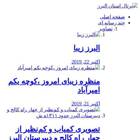
فصد
خون
صفحه اصلی
شرق
چند رسانه ای
تهران
تصاویر
خشکشویی
تصفیه
آب
البرز زیبا
طراحی
سایت
و
اکتبر 22, 2019
سئو
vip
منظره‌‌ زیبای امروز ،کوچه یکم
امیرآباد
اکتبر 21, 2019
️تصویری کمیاب و کم‌نظیر از
چهار راه كالج و دبيرستان البرز