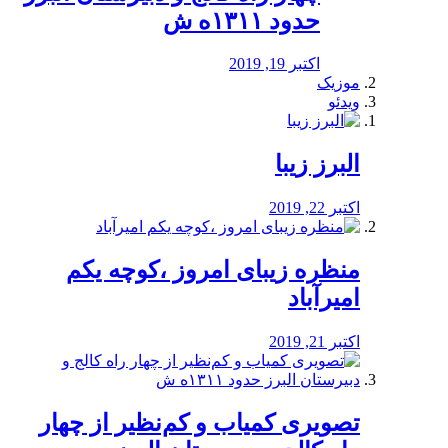
حدود ۱۳۱۱ه ش
اکتبر 19, 2019
موزیک
ویدئو
البرز زیبا
اکتبر 22, 2019
منظره‌‌ زیبای امروز ،کوچه یکم
امیرآباد
اکتبر 21, 2019
️تصویری کمیاب و کم‌نظیر از چهار