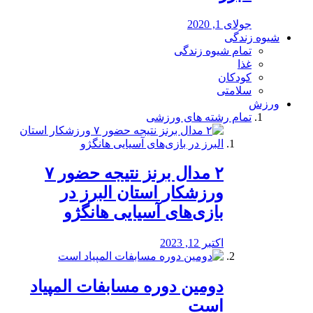
جولای 1, 2020
شیوه زندگی
تمام شیوه زندگی
غذا
کودکان
سلامتی
ورزش
تمام رشته های ورزشی
۲ مدال برنز نتیجه حضور ۷
ورزشکار استان البرز در
بازی‌های آسیایی هانگژو
اکتبر 12, 2023
دومین دوره مسابفات المپیاد
است