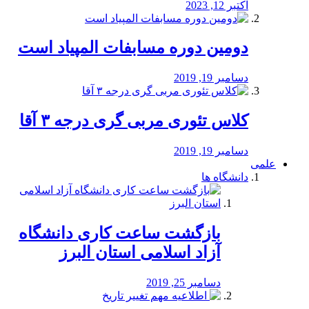
اکتبر 12, 2023
دومین دوره مسابفات المپیاد است
دسامبر 19, 2019
کلاس تئوری مربی گری درجه ۳ آقا
دسامبر 19, 2019
علمی
دانشگاه ها
بازگشت ساعت کاری دانشگاه
آزاد اسلامی استان البرز
دسامبر 25, 2019