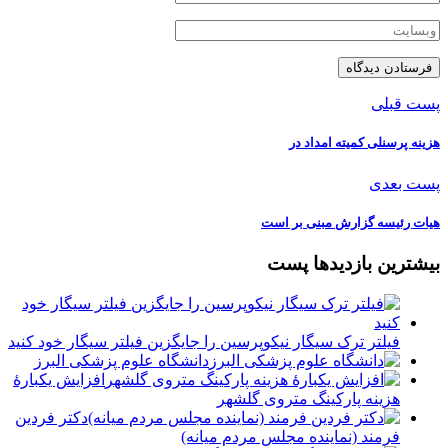
پست قبلی
هزینه پرسنلی کمیته امداد در
پست بعدی
هیات رئیسه گزارش مبنی بر است
بیشترین بازدیدها پست
فیلتر ترک سیگار نیکوپرسین را جایگزین فیلتر سیگار خود کنید
دانشگاه علوم پزشکی البرز
افزایش یکبارۀ
هزینه پارکینگ متروی گلشهر
دكتر فردين
فرمند (نماينده مجلس مردم میانه)