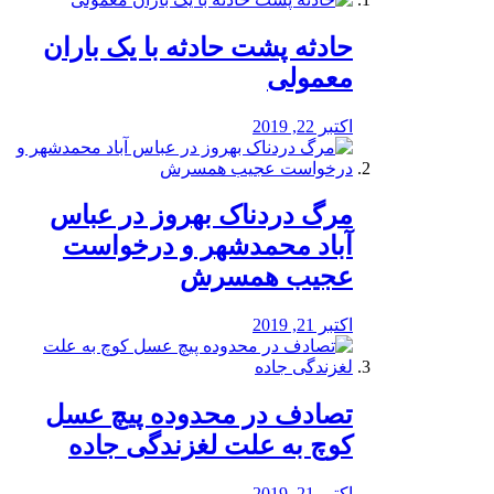
️حادثه پشت حادثه با یک باران
معمولی
اکتبر 22, 2019
مرگ دردناک بهروز در عباس
آباد محمدشهر و درخواست
عجیب همسرش
اکتبر 21, 2019
تصادف در محدوده پیچ عسل
کوچ به علت لغزندگی جاده
اکتبر 21, 2019