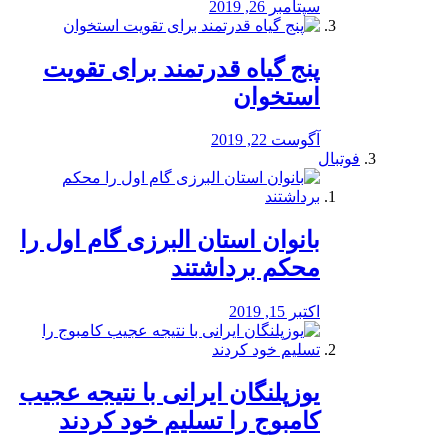
سپتامبر 26, 2019
پنج گیاه قدرتمند برای تقویت
استخوان
آگوست 22, 2019
فوتبال
بانوان استان البرزی گام اول را
محكم برداشتند
اکتبر 15, 2019
یوزپلنگان ایرانی با نتیجه عجیب
کامبوج را تسلیم خود کردند