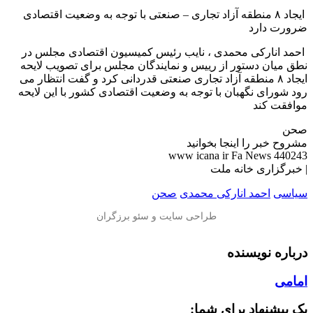
️ ایجاد ۸ منطقه آزاد تجاری – صنعتی با توجه به وضعیت اقتصادی
ضرورت دارد
️ احمد انارکی محمدی ، نایب رئیس کمیسیون اقتصادی مجلس در
نطق میان دستور از رییس و نمایندگان مجلس برای تصویب لایحه
ایجاد ۸ منطقه آزاد تجاری صنعتی قدردانی کرد و گفت انتظار می
رود شورای نگهبان با توجه به وضعیت اقتصادی کشور با این لایحه
موافقت کند
صحن
مشروح خبر را اینجا بخوانید
www icana ir Fa News 440243
| خبرگزاری خانه ملت
سیاسی
احمد انارکی محمدی
صحن
درباره نویسنده
امامی
یک پیشنهاد برای شما: