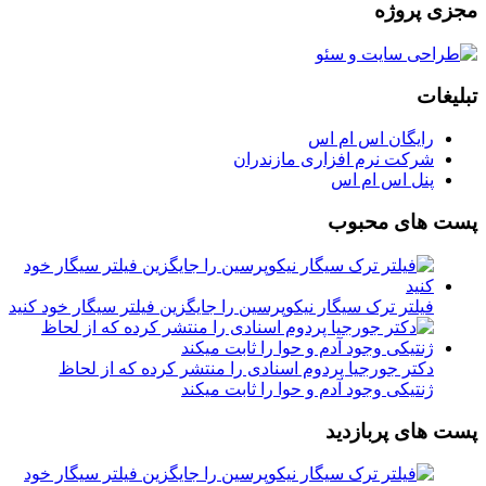
مجزی پروژه
تبلیغات
رایگان اس ام اس
شرکت نرم افزاری مازندران
پنل اس ام اس
پست های محبوب
فیلتر ترک سیگار نیکوپرسین را جایگزین فیلتر سیگار خود کنید
دکتر جورجیا پردوم اسنادی را منتشر کرده که از لحاظ
ژنتیکی وجود آدم و حوا را ثابت میکند
پست های پربازدید