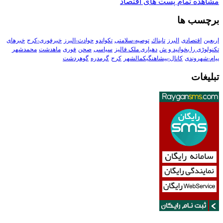
مشاهده تمام پست های اقتصاد
برچسب ها
اربعین
اقتصادی
البرز
تابناك
توصیه-سلامتی
تکواندو
حوادث-البرز
خبرفوری-کرج
خبرهای
تکنولوڑی را بخوانید و ش
دهیاری ملک فالیز
سیاسی
صحن
فوری
ماهدشت
محمدشهر
پیام-شهروندی
کانال-پیشاهنگیکمالشهر
کرج
گرمدره
گوهردشت
تبلیغات