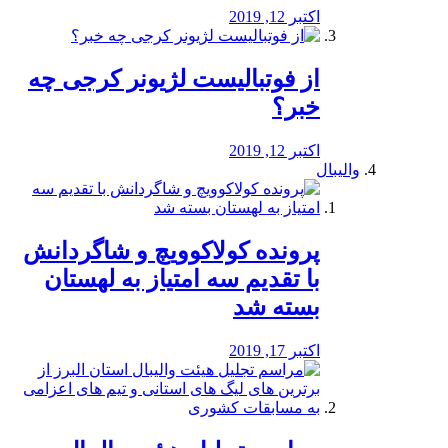
اکتبر 12, 2019
از فوتبالیست لژیونر کرجی چه
خبر؟
اکتبر 12, 2019
والیبال
پرونده کولاکوویچ و شاگردانش
با تقدیم سه امتیاز به لهستان
بسته شد
اکتبر 17, 2019