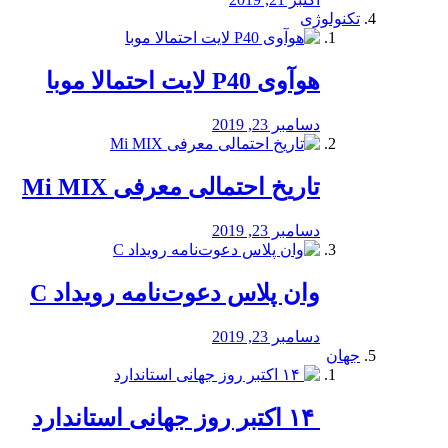
تکنولوژی
هوآوی P40 لایت احتمالا موبا
دسامبر 23, 2019
تاریخ احتمالی معرفی Mi MIX
دسامبر 23, 2019
وان پلاس دعوت‌نامه رویداد C
دسامبر 23, 2019
جهان
‏ ۱۴ اکتبر روز جهانی استاندارد