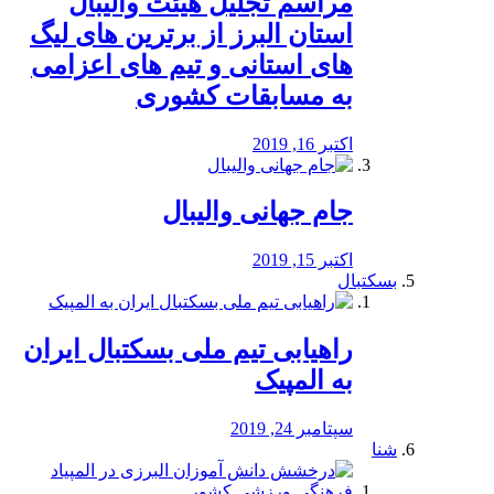
مراسم تجلیل هیئت والیبال
استان البرز از برترین های لیگ
های استانی و تیم های اعزامی
به مسابقات کشوری
اکتبر 16, 2019
جام جهانی والیبال
اکتبر 15, 2019
بسکتبال
راهیابی تیم ملی بسکتبال ایران
به المپیک
سپتامبر 24, 2019
شنا