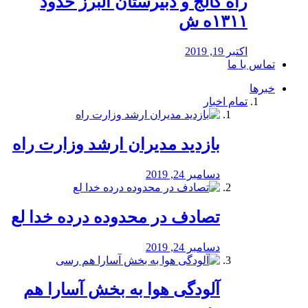
راه كالج و دبيرستان البرز حدود
۱۳۱۱ه ش
اکتبر 19, 2019
تماس با ما
خبرها
تمام اخبار
بازدید مدیران ارشد وزارت راه
دسامبر 24, 2019
تصادف در محدوده درده خدا لع
دسامبر 24, 2019
آلودگی هوا به بخش آسارا هم