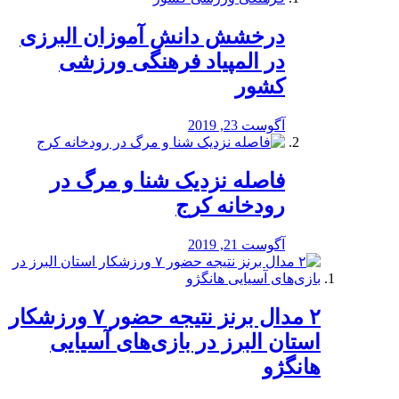
درخشش دانش آموزان البرزی
در المپیاد فرهنگی ورزشی
کشور
آگوست 23, 2019
️فاصله نزدیک شنا و مرگ در
رودخانه کرج
آگوست 21, 2019
۲ مدال برنز نتیجه حضور ۷ ورزشکار
استان البرز در بازی‌های آسیایی
هانگژو