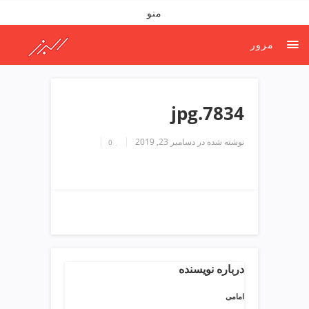
ف
منو
ص
د
مرور
خ
و
ن
ش
7834.jpg
ر
ق
نوشته شده در
دسامبر 23, 2019
0
ت
ه
ر
ا
ن
خ
ش
ک
ش
درباره نویسنده
و
ی
امامی