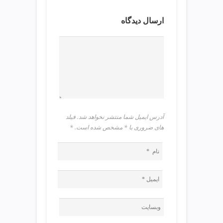
ی
ت
ارسال دیدگاه
ص
ف
ی
ه
آ
ب
ط
ر
ا
آدرس ایمیل شما منتشر نخواهد شد. فیلد
ح
های ضروری با * مشخص شده است.
*
ی
س
ا
ی
ت
و
س
ئ
و