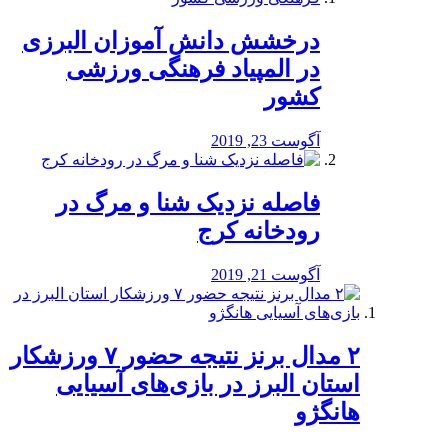
درخشش دانش آموزان البرزی
در المپیاد فرهنگی ورزشی
کشور
آگوست 23, 2019
️فاصله نزدیک شنا و مرگ در
رودخانه کرج
آگوست 21, 2019
۲ مدال برنز نتیجه حضور ۷ ورزشکار
استان البرز در بازی‌های آسیایی
هانگژو