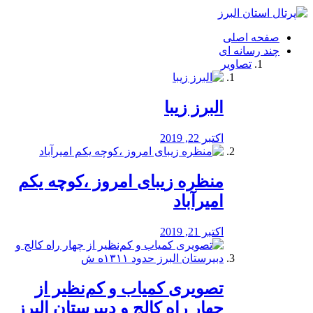
فصد
خون
صفحه اصلی
شرق
چند رسانه ای
تهران
تصاویر
خشکشویی
تصفیه
آب
البرز زیبا
طراحی
سایت
و
اکتبر 22, 2019
سئو
vip
منظره‌‌ زیبای امروز ،کوچه یکم
امیرآباد
اکتبر 21, 2019
️تصویری کمیاب و کم‌نظیر از
چهار راه كالج و دبيرستان البرز