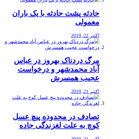
️حادثه پشت حادثه با یک باران
معمولی
اکتبر 22, 2019
مرگ دردناک بهروز در عباس
آباد محمدشهر و درخواست
عجیب همسرش
اکتبر 21, 2019
تصادف در محدوده پیچ عسل
کوچ به علت لغزندگی جاده
اکتبر 21, 2019