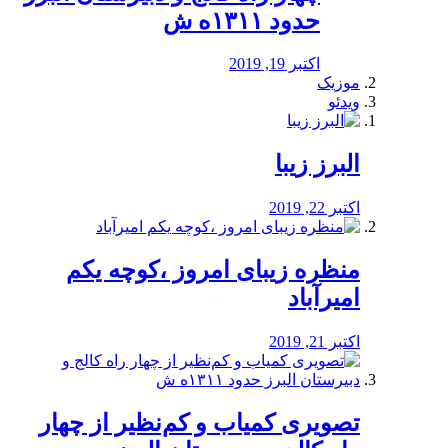
حدود ۱۳۱۱ه ش
اکتبر 19, 2019
موزیک
ویدئو
البرز زیبا
اکتبر 22, 2019
منظره‌‌ زیبای امروز ،کوچه یکم
امیرآباد
اکتبر 21, 2019
️تصویری کمیاب و کم‌نظیر از چهار