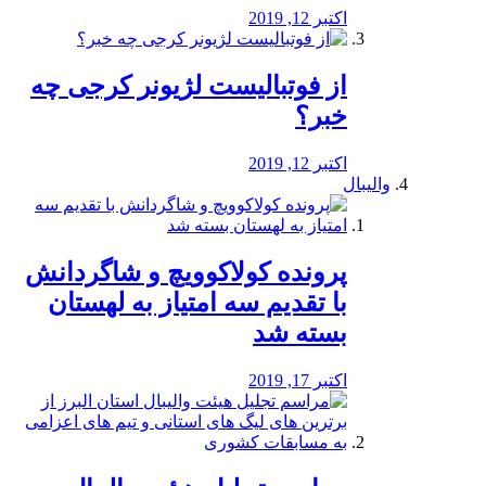
اکتبر 12, 2019
از فوتبالیست لژیونر کرجی چه
خبر؟
اکتبر 12, 2019
والیبال
پرونده کولاکوویچ و شاگردانش
با تقدیم سه امتیاز به لهستان
بسته شد
اکتبر 17, 2019