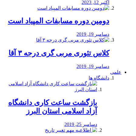
اکتبر 12, 2023
دومین دوره مسابفات المپیاد است
دسامبر 19, 2019
کلاس تئوری مربی گری درجه ۳ آقا
دسامبر 19, 2019
علمی
دانشگاه ها
بازگشت ساعت کاری دانشگاه
آزاد اسلامی استان البرز
دسامبر 25, 2019