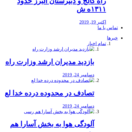
راه كالج و دبيرستان البرز حدود
۱۳۱۱ه ش
اکتبر 19, 2019
تماس با ما
خبرها
تمام اخبار
بازدید مدیران ارشد وزارت راه
دسامبر 24, 2019
تصادف در محدوده درده خدا لع
دسامبر 24, 2019
آلودگی هوا به بخش آسارا هم