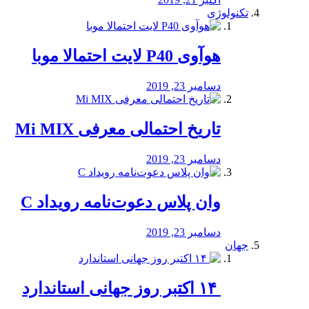
تکنولوژی
هوآوی P40 لایت احتمالا موبا
دسامبر 23, 2019
تاریخ احتمالی معرفی Mi MIX
دسامبر 23, 2019
وان پلاس دعوت‌نامه رویداد C
دسامبر 23, 2019
جهان
‏ ۱۴ اکتبر روز جهانی استاندارد