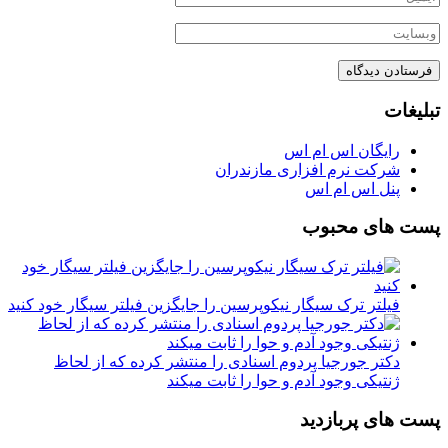
تبلیغات
رایگان اس ام اس
شرکت نرم افزاری مازندران
پنل اس ام اس
پست های محبوب
فیلتر ترک سیگار نیکوپرسین را جایگزین فیلتر سیگار خود کنید
دکتر جورجیا پردوم اسنادی را منتشر کرده که از لحاظ
ژنتیکی وجود آدم و حوا را ثابت میکند
پست های پربازدید