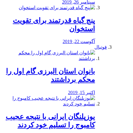
سپتامبر 26, 2019
پنج گیاه قدرتمند برای تقویت
استخوان
آگوست 22, 2019
فوتبال
بانوان استان البرزی گام اول را
محكم برداشتند
اکتبر 15, 2019
یوزپلنگان ایرانی با نتیجه عجیب
کامبوج را تسلیم خود کردند