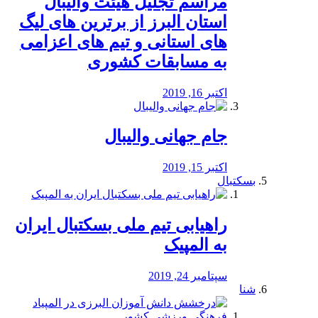
مراسم تجلیل هیئت والیبال
استان البرز از برترین های لیگ
های استانی و تیم های اعزامی
به مسابقات کشوری
اکتبر 16, 2019
جام جهانی والیبال
اکتبر 15, 2019
بسکتبال
راهیابی تیم ملی بسکتبال ایران
به المپیک
سپتامبر 24, 2019
شنا