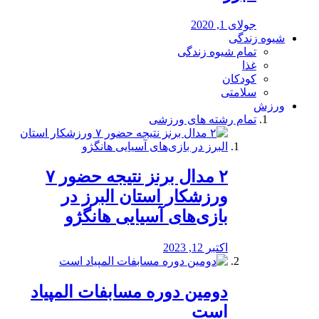
جولای 1, 2020
شیوه زندگی
تمام شیوه زندگی
غذا
کودکان
سلامتی
ورزش
تمام رشته های ورزشی
۲ مدال برنز نتیجه حضور ۷
ورزشکار استان البرز در
بازی‌های آسیایی هانگژو
اکتبر 12, 2023
دومین دوره مسابفات المپیاد
است