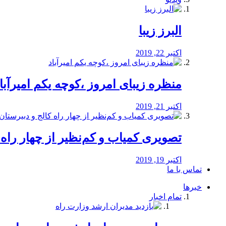
البرز زیبا
اکتبر 22, 2019
منظره‌‌ زیبای امروز ،کوچه یکم امیرآبا
اکتبر 21, 2019
️تصویری کمیاب و کم‌نظیر از چهار راه كالج
اکتبر 19, 2019
تماس با ما
خبرها
تمام اخبار