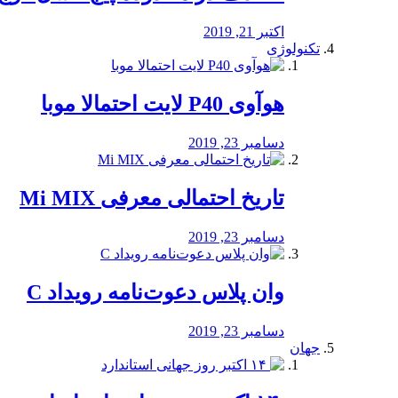
اکتبر 21, 2019
تکنولوژی
هوآوی P40 لایت احتمالا موبا
دسامبر 23, 2019
تاریخ احتمالی معرفی Mi MIX
دسامبر 23, 2019
وان پلاس دعوت‌نامه رویداد C
دسامبر 23, 2019
جهان