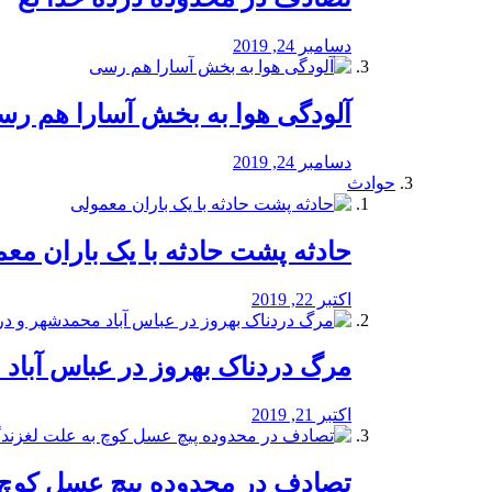
دسامبر 24, 2019
آلودگی هوا به بخش آسارا هم ر
دسامبر 24, 2019
حوادث
️حادثه پشت حادثه با یک باران مع
اکتبر 22, 2019
مرگ دردناک بهروز در عباس آب
اکتبر 21, 2019
تصادف در محدوده پیچ عسل کوچ 