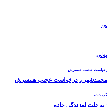
سی
مولی
اد محمدشهر و درخواست عجیب همسرش
به علت لغزندگی جاده