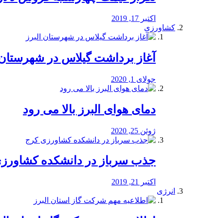
اکتبر 17, 2019
کشاورزی
آغاز برداشت گیلاس در شهرستان 
جولای 1, 2020
دمای هوای البرز بالا می رود
ژوئن 25, 2020
جذب سرباز در دانشکده کشاورز
اکتبر 21, 2019
انرژی