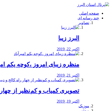
فصد
خون
صفحه اصلی
شرق
چند رسانه ای
تهران
تصاویر
خشکشویی
تصفیه
آب
البرز زیبا
طراحی
سایت
و
اکتبر 22, 2019
سئو
vip
منظره‌‌ زیبای امروز ،کوچه یکم امی
اکتبر 21, 2019
️تصویری کمیاب و کم‌نظیر از چهار راه 
اکتبر 19, 2019
موزیک
ویدئو