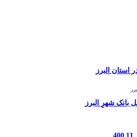
 استان البرز
بانک شهرِ البرز
4