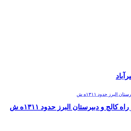
رآباد
كالج و دبيرستان البرز حدود ۱۳۱۱ه ش