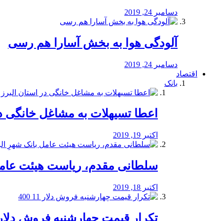
دسامبر 24, 2019
آلودگی هوا به بخش آسارا هم رسی
دسامبر 24, 2019
اقتصاد
بانک
️اعطا تسیهلات به مشاغل خانگی در
اکتبر 19, 2019
سلطانی مقدم، ریاست هیئت عامل 
اکتبر 18, 2019
تکرار قیمت چهارشنبه فروش دلار 11 00