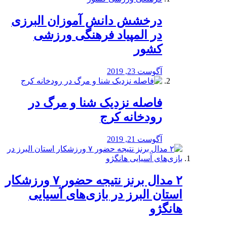
درخشش دانش آموزان البرزی
در المپیاد فرهنگی ورزشی
کشور
آگوست 23, 2019
️فاصله نزدیک شنا و مرگ در
رودخانه کرج
آگوست 21, 2019
۲ مدال برنز نتیجه حضور ۷ ورزشکار
استان البرز در بازی‌های آسیایی
هانگژو