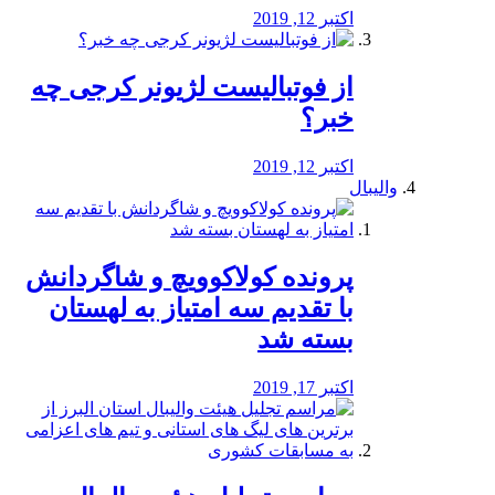
اکتبر 12, 2019
از فوتبالیست لژیونر کرجی چه
خبر؟
اکتبر 12, 2019
والیبال
پرونده کولاکوویچ و شاگردانش
با تقدیم سه امتیاز به لهستان
بسته شد
اکتبر 17, 2019