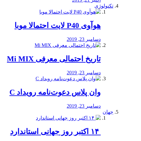
تکنولوژی
هوآوی P40 لایت احتمالا موبا
دسامبر 23, 2019
تاریخ احتمالی معرفی Mi MIX
دسامبر 23, 2019
وان پلاس دعوت‌نامه رویداد C
دسامبر 23, 2019
جهان
‏ ۱۴ اکتبر روز جهانی استاندارد