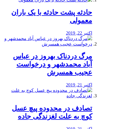
️حادثه پشت حادثه با یک باران
معمولی
اکتبر 22, 2019
مرگ دردناک بهروز در عباس
آباد محمدشهر و درخواست
عجیب همسرش
اکتبر 21, 2019
تصادف در محدوده پیچ عسل
کوچ به علت لغزندگی جاده
اکتبر 21, 2019