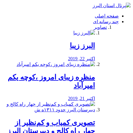
فصد
خون
صفحه اصلی
شرق
چند رسانه ای
تهران
تصاویر
خشکشویی
تصفیه
آب
البرز زیبا
طراحی
سایت
و
اکتبر 22, 2019
سئو
vip
منظره‌‌ زیبای امروز ،کوچه یکم
امیرآباد
اکتبر 21, 2019
️تصویری کمیاب و کم‌نظیر از
چهار راه كالج و دبيرستان البرز