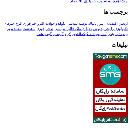
مشاهده تمام پست های اقتصاد
برچسب ها
اربعین
اقتصادی
البرز
تابناك
توصیه-سلامتی
تکواندو
حوادث-البرز
خبرفوری-کرج
خبرهای
تکنولوڑی را بخوانید و ش
دهیاری ملک فالیز
سیاسی
صحن
فوری
ماهدشت
محمدشهر
پیام-شهروندی
کانال-پیشاهنگیکمالشهر
کرج
گرمدره
گوهردشت
تبلیغات