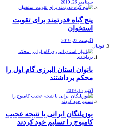
سپتامبر 26, 2019
پنج گیاه قدرتمند برای تقویت
استخوان
آگوست 22, 2019
فوتبال
بانوان استان البرزی گام اول را
محكم برداشتند
اکتبر 15, 2019
یوزپلنگان ایرانی با نتیجه عجیب
کامبوج را تسلیم خود کردند