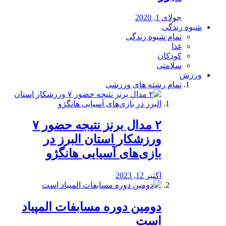
جولای 1, 2020
شیوه زندگی
تمام شیوه زندگی
غذا
کودکان
سلامتی
ورزش
تمام رشته های ورزشی
۲ مدال برنز نتیجه حضور ۷
ورزشکار استان البرز در
بازی‌های آسیایی هانگژو
اکتبر 12, 2023
دومین دوره مسابفات المپیاد
است