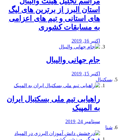
مراسم تجلیل هیئت والیبال
استان البرز از برترین های لیگ
های استانی و تیم های اعزامی
به مسابقات کشوری
اکتبر 16, 2019
جام جهانی والیبال
اکتبر 15, 2019
بسکتبال
راهیابی تیم ملی بسکتبال ایران
به المپیک
سپتامبر 24, 2019
شنا