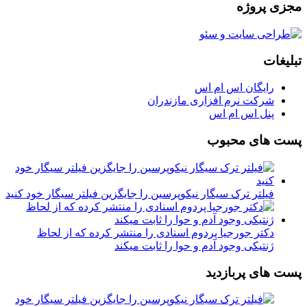
مجزی پروژه
تبلیغات
رایگان اس ام اس
شرکت نرم افزاری مازندران
پنل اس ام اس
پست های محبوب
فیلتر ترک سیگار نیکوپرسین را جایگزین فیلتر سیگار خود کنید
دکتر جورجیا پردوم اسنادی را منتشر کرده که از لحاظ
ژنتیکی وجود آدم و حوا را ثابت میکند
پست های پربازدید