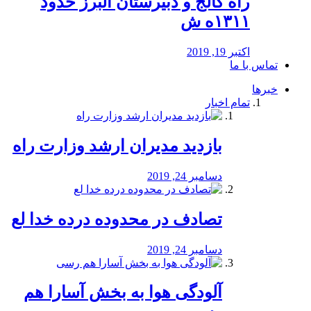
راه كالج و دبيرستان البرز حدود
۱۳۱۱ه ش
اکتبر 19, 2019
تماس با ما
خبرها
تمام اخبار
بازدید مدیران ارشد وزارت راه
دسامبر 24, 2019
تصادف در محدوده درده خدا لع
دسامبر 24, 2019
آلودگی هوا به بخش آسارا هم