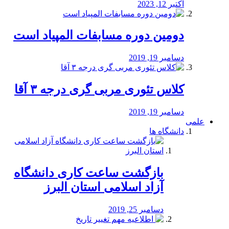
اکتبر 12, 2023
دومین دوره مسابفات المپیاد است
دسامبر 19, 2019
کلاس تئوری مربی گری درجه ۳ آقا
دسامبر 19, 2019
علمی
دانشگاه ها
بازگشت ساعت کاری دانشگاه
آزاد اسلامی استان البرز
دسامبر 25, 2019