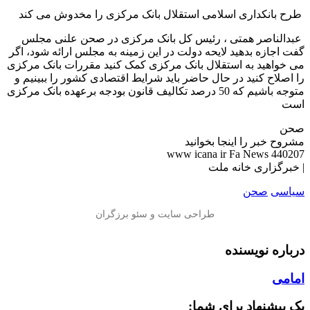
️ طرح بانکداری اسلامی استقلال بانک مرکزی را مخدوش می کند
️ عبدالناصر همتی ، رئیس کل بانک مرکزی در صحن علنی مجلس
گفت اجازه بدهید لایحه دولت در این زمینه به مجلس ارائه شود، اگر
می خواهید به استقلال بانک مرکزی کمک کنید مقررات بانک مرکزی
را اصلاح کنید در حال حاضر باید شرایط اقتصادی کشور را ببینیم و
متوجه باشیم که 50 درصد تکالیف قانون بودجه برعهده بانک مرکزی
است
صحن
مشروح خبر را اینجا بخوانید
www icana ir Fa News 440207
| خبرگزاری خانه ملت
سیاسی
صحن
درباره نویسنده
امامی
یک پیشنهاد برای شما: