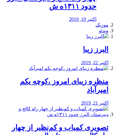
حدود ۱۳۱۱ه ش
اکتبر 19, 2019
موزیک
ویدئو
البرز زیبا
اکتبر 22, 2019
منظره‌‌ زیبای امروز ،کوچه یکم
امیرآباد
اکتبر 21, 2019
️تصویری کمیاب و کم‌نظیر از چهار