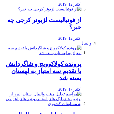
اکتبر 12, 2019
از فوتبالیست لژیونر کرجی چه
خبر؟
اکتبر 12, 2019
والیبال
پرونده کولاکوویچ و شاگردانش
با تقدیم سه امتیاز به لهستان
بسته شد
اکتبر 17, 2019