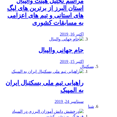
مراسم تجلیل هیئت والیبال
استان البرز از برترین های لیگ
های استانی و تیم های اعزامی
به مسابقات کشوری
اکتبر 16, 2019
جام جهانی والیبال
اکتبر 15, 2019
بسکتبال
راهیابی تیم ملی بسکتبال ایران
به المپیک
سپتامبر 24, 2019
شنا