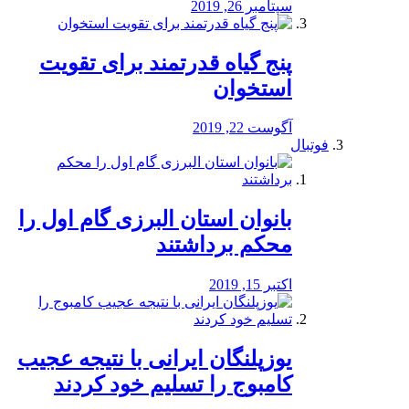
سپتامبر 26, 2019
پنج گیاه قدرتمند برای تقویت
استخوان
آگوست 22, 2019
فوتبال
بانوان استان البرزی گام اول را
محكم برداشتند
اکتبر 15, 2019
یوزپلنگان ایرانی با نتیجه عجیب
کامبوج را تسلیم خود کردند