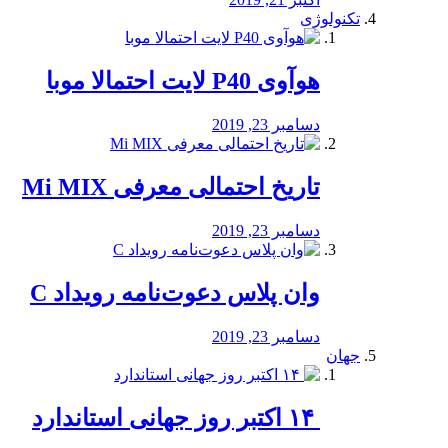
تکنولوژی
هوآوی P40 لایت احتمالا موبا
دسامبر 23, 2019
تاریخ احتمالی معرفی Mi MIX
دسامبر 23, 2019
وان پلاس دعوت‌نامه رویداد C
دسامبر 23, 2019
جهان
‏ ۱۴ اکتبر روز جهانی استاندارد