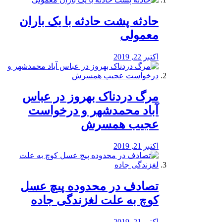
️حادثه پشت حادثه با یک باران
معمولی
اکتبر 22, 2019
مرگ دردناک بهروز در عباس
آباد محمدشهر و درخواست
عجیب همسرش
اکتبر 21, 2019
تصادف در محدوده پیچ عسل
کوچ به علت لغزندگی جاده
اکتبر 21, 2019