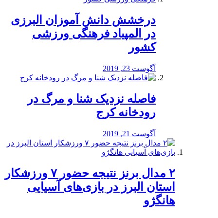
درخشش دانش آموزان البرزی
در المپیاد فرهنگی ورزشی
کشور
آگوست 23, 2019
️فاصله نزدیک شنا و مرگ در
رودخانه کرج
آگوست 21, 2019
۲ مدال برنز نتیجه حضور ۷ ورزشکار
استان البرز در بازی‌های آسیایی
هانگژو