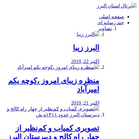
فصد
خون
صفحه اصلی
شرق
چند رسانه ای
تهران
تصاویر
خشکشویی
تصفیه
آب
البرز زیبا
طراحی
سایت
و
اکتبر 22, 2019
سئو
vip
منظره‌‌ زیبای امروز ،کوچه یکم
امیرآباد
اکتبر 21, 2019
️تصویری کمیاب و کم‌نظیر از
چهار راه كالج و دبيرستان البرز