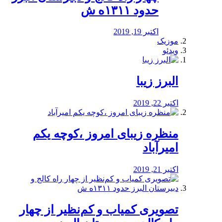
حدود ۱۳۱۱ه ش
اکتبر 19, 2019
موزیک
ویدئو
البرز زیبا
اکتبر 22, 2019
منظره‌‌ زیبای امروز ،کوچه یکم
امیرآباد
اکتبر 21, 2019
️تصویری کمیاب و کم‌نظیر از چهار