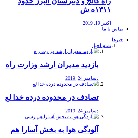
راه كالج و دبيرستان البرز حدود
۱۳۱۱ه ش
اکتبر 19, 2019
تماس با ما
خبرها
تمام اخبار
بازدید مدیران ارشد وزارت راه
دسامبر 24, 2019
تصادف در محدوده درده خدا لع
دسامبر 24, 2019
آلودگی هوا به بخش آسارا هم