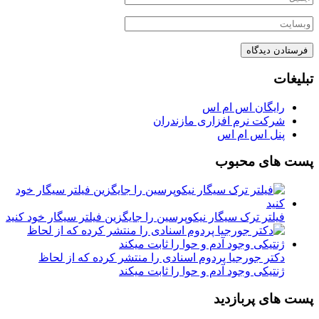
تبلیغات
رایگان اس ام اس
شرکت نرم افزاری مازندران
پنل اس ام اس
پست های محبوب
فیلتر ترک سیگار نیکوپرسین را جایگزین فیلتر سیگار خود کنید
دکتر جورجیا پردوم اسنادی را منتشر کرده که از لحاظ
ژنتیکی وجود آدم و حوا را ثابت میکند
پست های پربازدید