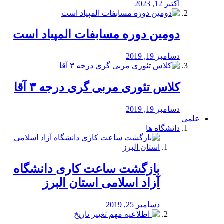
اکتبر 12, 2023
دومین دوره مسابفات المپیاد است
دسامبر 19, 2019
کلاس تئوری مربی گری درجه ۳ آقا
دسامبر 19, 2019
علمی
دانشگاه ها
بازگشت ساعت کاری دانشگاه
آزاد اسلامی استان البرز
دسامبر 25, 2019