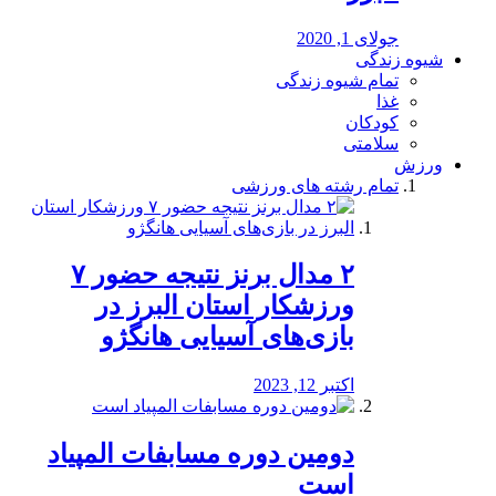
جولای 1, 2020
شیوه زندگی
تمام شیوه زندگی
غذا
کودکان
سلامتی
ورزش
تمام رشته های ورزشی
۲ مدال برنز نتیجه حضور ۷
ورزشکار استان البرز در
بازی‌های آسیایی هانگژو
اکتبر 12, 2023
دومین دوره مسابفات المپیاد
است