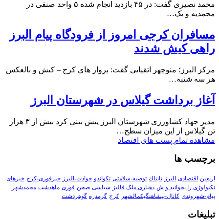
محمد نصیری گفت: در ۴۵ بازدید انجام شده ۵ واحد صنفی در
محمدیه و یک…
مسافران کرجی امروز از فرودگاه پیام البرز
راهی کیش شدند
مرکز البرز؛ منوچهر اتقیایی گفت: پرواز های کرج – کیش و بالعکس
هر سه شنبه…
آغاز برداشت گیلاس در شهرستان البرز
مدیر جهاد کشاورزی شهرستان البرز پیش بینی کرد بیش از ۳ هزار
تن گیلاس از این میزان سطح…
مشاهده تمام پست های اقتصاد
برچسب ها
اربعین
اقتصادی
البرز
تابناك
توصیه-سلامتی
تکواندو
حوادث-البرز
خبرفوری-کرج
خبرهای
تکنولوڑی را بخوانید و ش
دهیاری ملک فالیز
سیاسی
صحن
فوری
ماهدشت
محمدشهر
پیام-شهروندی
کانال-پیشاهنگیکمالشهر
کرج
گرمدره
گوهردشت
تبلیغات