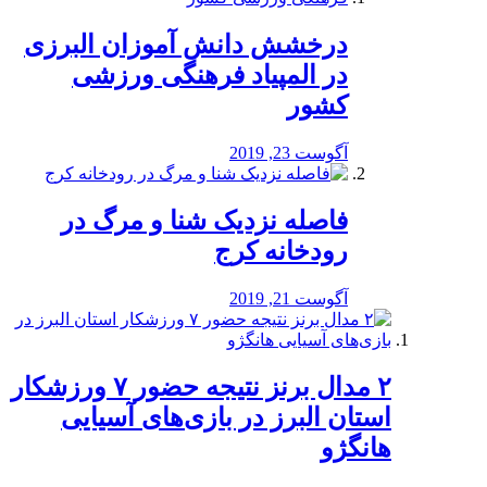
درخشش دانش آموزان البرزی
در المپیاد فرهنگی ورزشی
کشور
آگوست 23, 2019
️فاصله نزدیک شنا و مرگ در
رودخانه کرج
آگوست 21, 2019
۲ مدال برنز نتیجه حضور ۷ ورزشکار
استان البرز در بازی‌های آسیایی
هانگژو