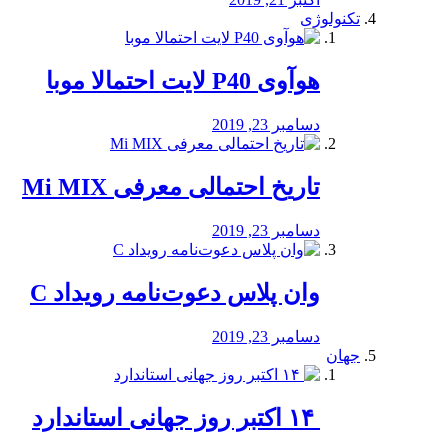
تکنولوژی
هوآوی P40 لایت احتمالا موبا
دسامبر 23, 2019
تاریخ احتمالی معرفی Mi MIX
دسامبر 23, 2019
وان پلاس دعوت‌نامه رویداد C
دسامبر 23, 2019
جهان
‏ ۱۴ اکتبر روز جهانی استاندارد