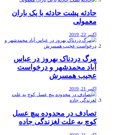
️حادثه پشت حادثه با یک باران
معمولی
اکتبر 22, 2019
مرگ دردناک بهروز در عباس
آباد محمدشهر و درخواست
عجیب همسرش
اکتبر 21, 2019
تصادف در محدوده پیچ عسل
کوچ به علت لغزندگی جاده
اکتبر 21, 2019