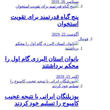
سپتامبر 26, 2019
پنج گیاه قدرتمند برای تقویت
استخوان
آگوست 22, 2019
فوتبال
بانوان استان البرزی گام اول را
محكم برداشتند
اکتبر 15, 2019
یوزپلنگان ایرانی با نتیجه عجیب
کامبوج را تسلیم خود کردند