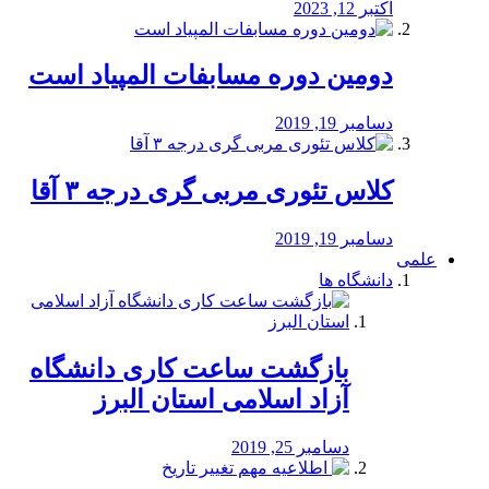
اکتبر 12, 2023
دومین دوره مسابفات المپیاد است
دسامبر 19, 2019
کلاس تئوری مربی گری درجه ۳ آقا
دسامبر 19, 2019
علمی
دانشگاه ها
بازگشت ساعت کاری دانشگاه
آزاد اسلامی استان البرز
دسامبر 25, 2019