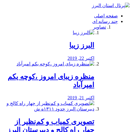
فصد
خون
صفحه اصلی
شرق
چند رسانه ای
تهران
تصاویر
خشکشویی
تصفیه
آب
البرز زیبا
طراحی
سایت
و
اکتبر 22, 2019
سئو
vip
منظره‌‌ زیبای امروز ،کوچه یکم
امیرآباد
اکتبر 21, 2019
️تصویری کمیاب و کم‌نظیر از
چهار راه كالج و دبيرستان البرز