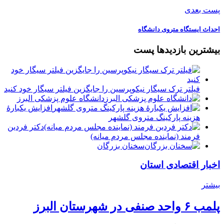
پست بعدی
️احداث ایستگاه متروی دانشگاه
بیشترین بازدیدها پست
فیلتر ترک سیگار نیکوپرسین را جایگزین فیلتر سیگار خود کنید
دانشگاه علوم پزشکی البرز
افزایش یکبارۀ
هزینه پارکینگ متروی گلشهر
دكتر فردين
فرمند (نماينده مجلس مردم میانه)
سخنان بزرگان
اخبار اقتصادی استان
بیشتر
پلمب ۶ واحد صنفی در شهرستان البرز