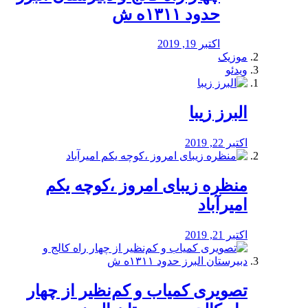
حدود ۱۳۱۱ه ش
اکتبر 19, 2019
موزیک
ویدئو
البرز زیبا
اکتبر 22, 2019
منظره‌‌ زیبای امروز ،کوچه یکم
امیرآباد
اکتبر 21, 2019
️تصویری کمیاب و کم‌نظیر از چهار