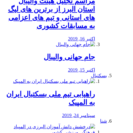
مراسم تجلیل هیئت والیبال
استان البرز از برترین های لیگ
های استانی و تیم های اعزامی
به مسابقات کشوری
اکتبر 16, 2019
جام جهانی والیبال
اکتبر 15, 2019
بسکتبال
راهیابی تیم ملی بسکتبال ایران
به المپیک
سپتامبر 24, 2019
شنا