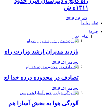
راه كالج و دبيرستان البرز حدود
۱۳۱۱ه ش
اکتبر 19, 2019
تماس با ما
خبرها
تمام اخبار
بازدید مدیران ارشد وزارت راه
دسامبر 24, 2019
تصادف در محدوده درده خدا لع
دسامبر 24, 2019
آلودگی هوا به بخش آسارا هم