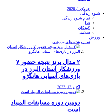
جولای 1, 2020
شیوه زندگی
تمام شیوه زندگی
غذا
کودکان
سلامتی
ورزش
تمام رشته های ورزشی
۲ مدال برنز نتیجه حضور ۷
ورزشکار استان البرز در
بازی‌های آسیایی هانگژو
اکتبر 12, 2023
دومین دوره مسابفات المپیاد
است