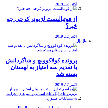
اکتبر 12, 2019
از فوتبالیست لژیونر کرجی چه
خبر؟
اکتبر 12, 2019
والیبال
پرونده کولاکوویچ و شاگردانش
با تقدیم سه امتیاز به لهستان
بسته شد
اکتبر 17, 2019