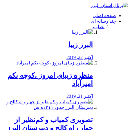
فصد
خون
صفحه اصلی
شرق
چند رسانه ای
تهران
تصاویر
خشکشویی
تصفیه
آب
البرز زیبا
طراحی
سایت
و
اکتبر 22, 2019
سئو
vip
منظره‌‌ زیبای امروز ،کوچه یکم
امیرآباد
اکتبر 21, 2019
️تصویری کمیاب و کم‌نظیر از
چهار راه كالج و دبيرستان البرز