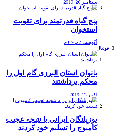
سپتامبر 26, 2019
پنج گیاه قدرتمند برای تقویت
استخوان
آگوست 22, 2019
فوتبال
بانوان استان البرزی گام اول را
محكم برداشتند
اکتبر 15, 2019
یوزپلنگان ایرانی با نتیجه عجیب
کامبوج را تسلیم خود کردند