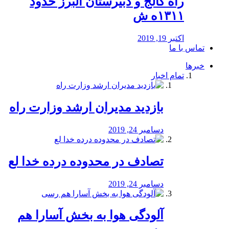
راه كالج و دبيرستان البرز حدود
۱۳۱۱ه ش
اکتبر 19, 2019
تماس با ما
خبرها
تمام اخبار
بازدید مدیران ارشد وزارت راه
دسامبر 24, 2019
تصادف در محدوده درده خدا لع
دسامبر 24, 2019
آلودگی هوا به بخش آسارا هم