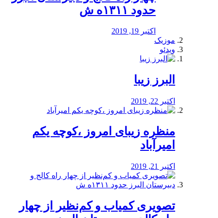
حدود ۱۳۱۱ه ش
اکتبر 19, 2019
موزیک
ویدئو
البرز زیبا
اکتبر 22, 2019
منظره‌‌ زیبای امروز ،کوچه یکم
امیرآباد
اکتبر 21, 2019
️تصویری کمیاب و کم‌نظیر از چهار