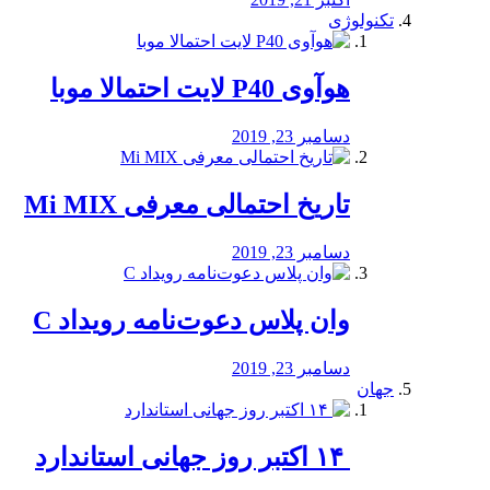
تکنولوژی
هوآوی P40 لایت احتمالا موبا
دسامبر 23, 2019
تاریخ احتمالی معرفی Mi MIX
دسامبر 23, 2019
وان پلاس دعوت‌نامه رویداد C
دسامبر 23, 2019
جهان
‏ ۱۴ اکتبر روز جهانی استاندارد