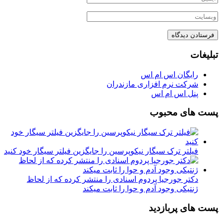
تبلیغات
رایگان اس ام اس
شرکت نرم افزاری مازندران
پنل اس ام اس
پست های محبوب
فیلتر ترک سیگار نیکوپرسین را جایگزین فیلتر سیگار خود کنید
دکتر جورجیا پردوم اسنادی را منتشر کرده که از لحاظ
ژنتیکی وجود آدم و حوا را ثابت میکند
پست های پربازدید