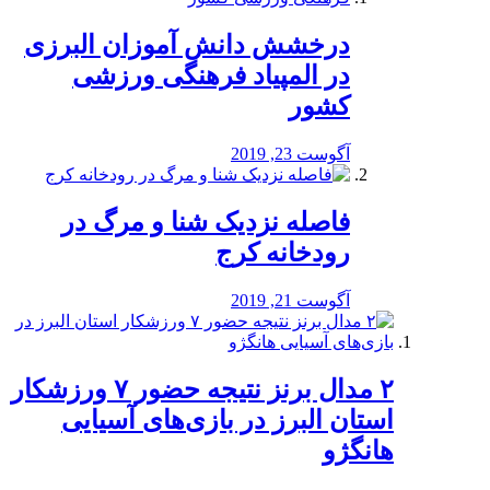
درخشش دانش آموزان البرزی
در المپیاد فرهنگی ورزشی
کشور
آگوست 23, 2019
️فاصله نزدیک شنا و مرگ در
رودخانه کرج
آگوست 21, 2019
۲ مدال برنز نتیجه حضور ۷ ورزشکار
استان البرز در بازی‌های آسیایی
هانگژو