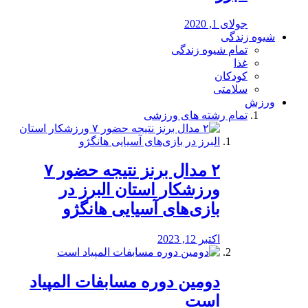
جولای 1, 2020
شیوه زندگی
تمام شیوه زندگی
غذا
کودکان
سلامتی
ورزش
تمام رشته های ورزشی
۲ مدال برنز نتیجه حضور ۷
ورزشکار استان البرز در
بازی‌های آسیایی هانگژو
اکتبر 12, 2023
دومین دوره مسابفات المپیاد
است