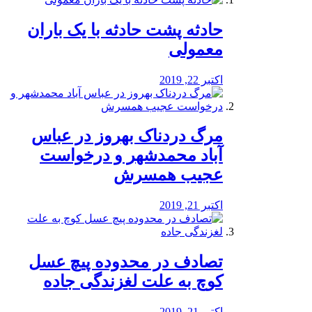
️حادثه پشت حادثه با یک باران
معمولی
اکتبر 22, 2019
مرگ دردناک بهروز در عباس
آباد محمدشهر و درخواست
عجیب همسرش
اکتبر 21, 2019
تصادف در محدوده پیچ عسل
کوچ به علت لغزندگی جاده
اکتبر 21, 2019