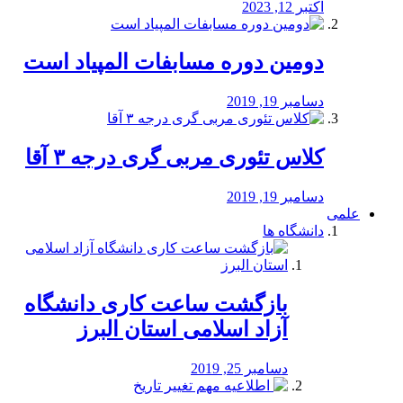
اکتبر 12, 2023
دومین دوره مسابفات المپیاد است
دسامبر 19, 2019
کلاس تئوری مربی گری درجه ۳ آقا
دسامبر 19, 2019
علمی
دانشگاه ها
بازگشت ساعت کاری دانشگاه
آزاد اسلامی استان البرز
دسامبر 25, 2019