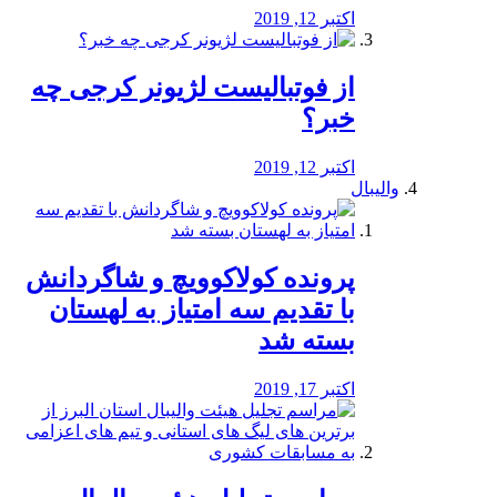
اکتبر 12, 2019
از فوتبالیست لژیونر کرجی چه
خبر؟
اکتبر 12, 2019
والیبال
پرونده کولاکوویچ و شاگردانش
با تقدیم سه امتیاز به لهستان
بسته شد
اکتبر 17, 2019