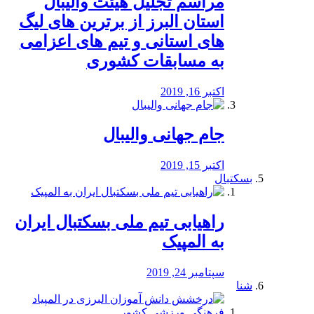
مراسم تجلیل هیئت والیبال
استان البرز از برترین های لیگ
های استانی و تیم های اعزامی
به مسابقات کشوری
اکتبر 16, 2019
جام جهانی والیبال
اکتبر 15, 2019
بسکتبال
راهیابی تیم ملی بسکتبال ایران
به المپیک
سپتامبر 24, 2019
شنا