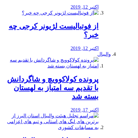
اکتبر 12, 2019
از فوتبالیست لژیونر کرجی چه
خبر؟
اکتبر 12, 2019
والیبال
پرونده کولاکوویچ و شاگردانش
با تقدیم سه امتیاز به لهستان
بسته شد
اکتبر 17, 2019