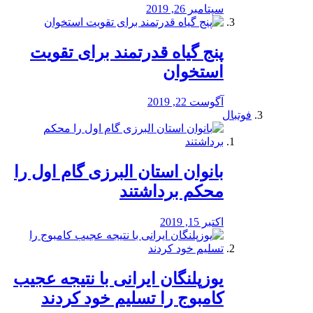
سپتامبر 26, 2019
پنج گیاه قدرتمند برای تقویت
استخوان
آگوست 22, 2019
فوتبال
بانوان استان البرزی گام اول را
محكم برداشتند
اکتبر 15, 2019
یوزپلنگان ایرانی با نتیجه عجیب
کامبوج را تسلیم خود کردند