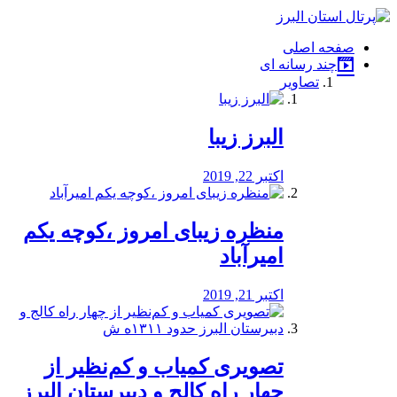
فصد
خون
صفحه اصلی
شرق
چند رسانه ای
تهران
تصاویر
خشکشویی
تصفیه
آب
البرز زیبا
طراحی
سایت
و
اکتبر 22, 2019
سئو
vip
منظره‌‌ زیبای امروز ،کوچه یکم
امیرآباد
اکتبر 21, 2019
️تصویری کمیاب و کم‌نظیر از
چهار راه كالج و دبيرستان البرز