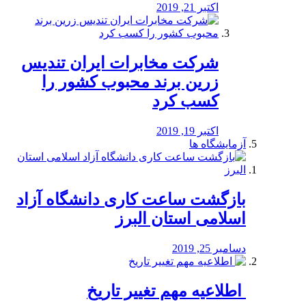
اکتبر 21, 2019
شرکت مخابرات ایران تندیس
زرین برند محبوب کشور را
کسب کرد
اکتبر 19, 2019
آزمایشگاه ها
بازگشت ساعت کاری دانشگاه آزاد
اسلامی استان البرز
دسامبر 25, 2019
️ اطلاعیه مهم تغییر تاریخ