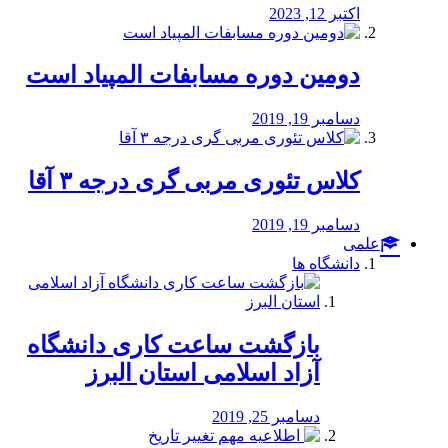
اکتبر 12, 2023
دومین دوره مسابفات المپیاد است
دسامبر 19, 2019
کلاس تئوری مربی گری درجه ۳ آقا
دسامبر 19, 2019
علمی
دانشگاه ها
بازگشت ساعت کاری دانشگاه
آزاد اسلامی استان البرز
دسامبر 25, 2019