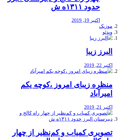
حدود ۱۳۱۱ه ش
اکتبر 19, 2019
موزیک
ویدئو
البرز زیبا
اکتبر 22, 2019
منظره‌‌ زیبای امروز ،کوچه یکم
امیرآباد
اکتبر 21, 2019
️تصویری کمیاب و کم‌نظیر از چهار