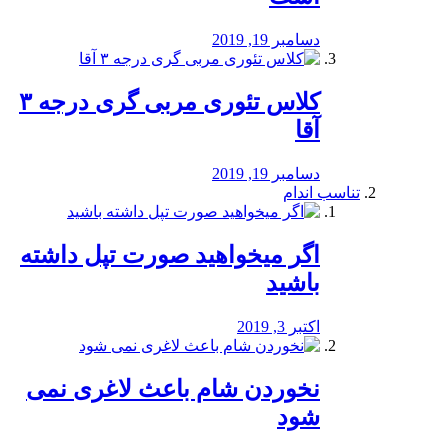
دسامبر 19, 2019
کلاس تئوری مربی گری درجه ۳
آقا
دسامبر 19, 2019
تناسب اندام
اگر میخواهید صورت تپل داشته
باشید
اکتبر 3, 2019
نخوردن شام باعث لاغری نمی
‌شود