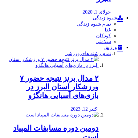
جولای 1, 2020
شیوه زندگی
تمام شیوه زندگی
غذا
کودکان
سلامتی
ورزش
تمام رشته های ورزشی
۲ مدال برنز نتیجه حضور ۷
ورزشکار استان البرز در
بازی‌های آسیایی هانگژو
اکتبر 12, 2023
دومین دوره مسابفات المپیاد
است