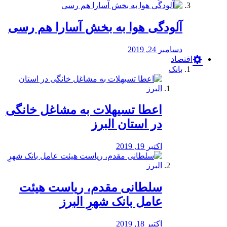
آلودگی هوا به بخش آسارا هم رسی
دسامبر 24, 2019
اقتصاد
بانک
️اعطا تسیهلات به مشاغل خانگی
در استان البرز
اکتبر 19, 2019
سلطانی مقدم، ریاست هیئت
عامل بانک شهرِ البرز
اکتبر 18, 2019