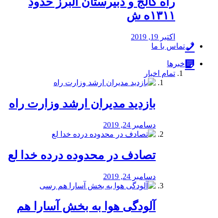
راه كالج و دبيرستان البرز حدود
۱۳۱۱ه ش
اکتبر 19, 2019
تماس با ما
خبرها
تمام اخبار
بازدید مدیران ارشد وزارت راه
دسامبر 24, 2019
تصادف در محدوده درده خدا لع
دسامبر 24, 2019
آلودگی هوا به بخش آسارا هم