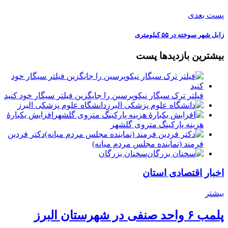
پست بعدی
زابل شهر سوخته در ۵۵ کیلومتری
بیشترین بازدیدها پست
فیلتر ترک سیگار نیکوپرسین را جایگزین فیلتر سیگار خود کنید
دانشگاه علوم پزشکی البرز
افزایش یکبارۀ
هزینه پارکینگ متروی گلشهر
دكتر فردين
فرمند (نماينده مجلس مردم میانه)
سخنان بزرگان
اخبار اقتصادی استان
بیشتر
پلمب ۶ واحد صنفی در شهرستان البرز