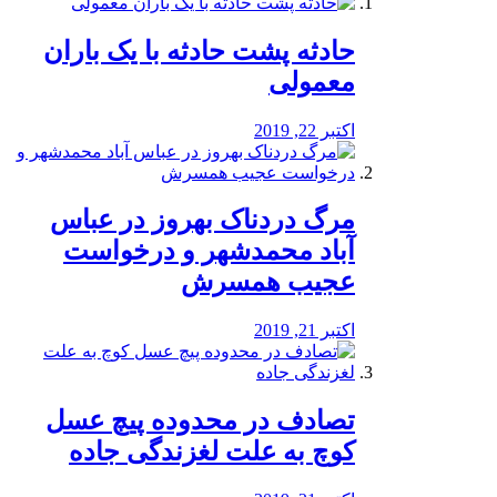
️حادثه پشت حادثه با یک باران
معمولی
اکتبر 22, 2019
مرگ دردناک بهروز در عباس
آباد محمدشهر و درخواست
عجیب همسرش
اکتبر 21, 2019
تصادف در محدوده پیچ عسل
کوچ به علت لغزندگی جاده