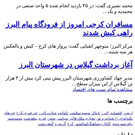
محمد نصیری گفت: در ۴۵ بازدید انجام شده ۵ واحد صنفی در
محمدیه و یک…
مسافران کرجی امروز از فرودگاه پیام البرز
راهی کیش شدند
مرکز البرز؛ منوچهر اتقیایی گفت: پرواز های کرج – کیش و بالعکس
هر سه شنبه…
آغاز برداشت گیلاس در شهرستان البرز
مدیر جهاد کشاورزی شهرستان البرز پیش بینی کرد بیش از ۳ هزار
تن گیلاس از این میزان سطح…
مشاهده تمام پست های اقتصاد
برچسب ها
اربعین
اقتصادی
البرز
تابناك
توصیه-سلامتی
تکواندو
حوادث-البرز
خبرفوری-کرج
خبرهای
تکنولوڑی را بخوانید و ش
دهیاری ملک فالیز
سیاسی
صحن
فوری
ماهدشت
محمدشهر
پیام-شهروندی
کانال-پیشاهنگیکمالشهر
کرج
گرمدره
گوهردشت