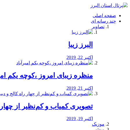
فصد
خون
صفحه اصلی
شرق
چند رسانه ای
تهران
تصاویر
خشکشویی
تصفیه
آب
البرز زیبا
طراحی
سایت
و
اکتبر 22, 2019
سئو
vip
منظره‌‌ زیبای امروز ،کوچه یکم امی
اکتبر 21, 2019
️تصویری کمیاب و کم‌نظیر از چهار راه 
اکتبر 19, 2019
موزیک
ویدئو