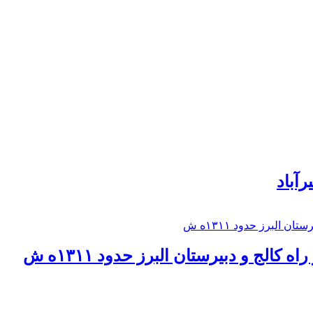
رآباد
كالج و دبيرستان البرز حدود ۱۳۱۱ه ش