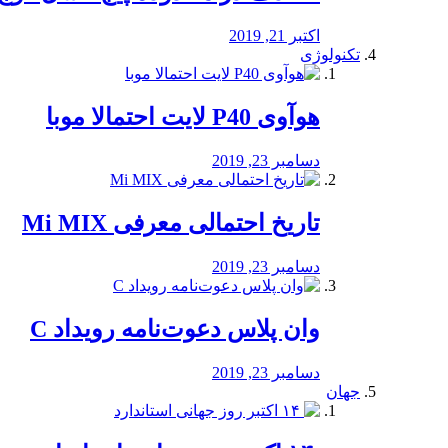
اکتبر 21, 2019
تکنولوژی
هوآوی P40 لایت احتمالا موبا
دسامبر 23, 2019
تاریخ احتمالی معرفی Mi MIX
دسامبر 23, 2019
وان پلاس دعوت‌نامه رویداد C
دسامبر 23, 2019
جهان