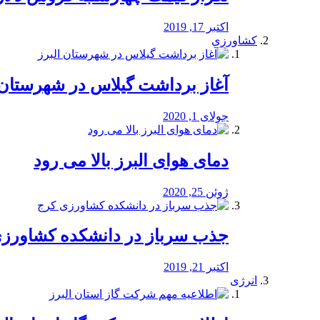
اکتبر 17, 2019
کشاورزی
آغاز برداشت گیلاس در شهرستان 
جولای 1, 2020
دمای هوای البرز بالا می رود
ژوئن 25, 2020
جذب سرباز در دانشکده کشاورز
اکتبر 21, 2019
انرژی