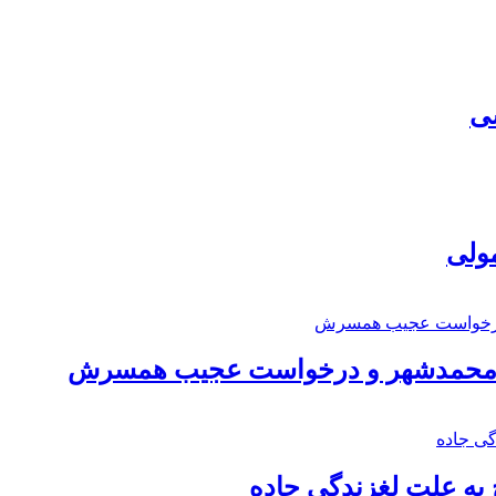
سی
مولی
اد محمدشهر و درخواست عجیب همسرش
به علت لغزندگی جاده