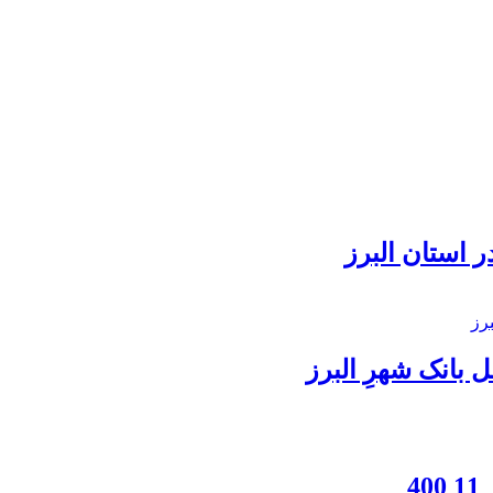
 استان البرز
بانک شهرِ البرز
4