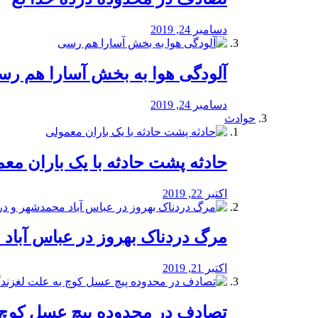
دسامبر 24, 2019
آلودگی هوا به بخش آسارا هم ر
دسامبر 24, 2019
حوادث
️حادثه پشت حادثه با یک باران مع
اکتبر 22, 2019
مرگ دردناک بهروز در عباس آب
اکتبر 21, 2019
تصادف در محدوده پیچ عسل کوچ 