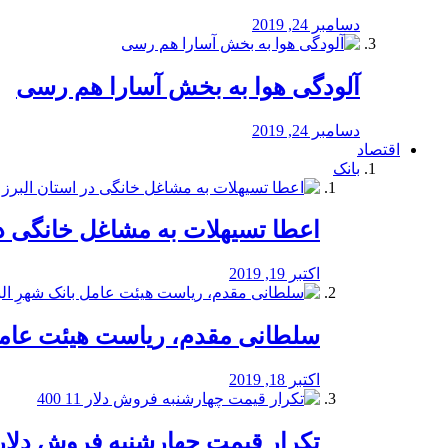
دسامبر 24, 2019
آلودگی هوا به بخش آسارا هم رسی
دسامبر 24, 2019
اقتصاد
بانک
️اعطا تسیهلات به مشاغل خانگی در
اکتبر 19, 2019
سلطانی مقدم، ریاست هیئت عامل 
اکتبر 18, 2019
تکرار قیمت چهارشنبه فروش دلار 11 00