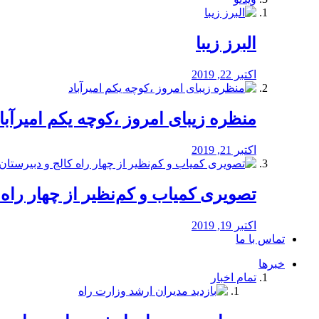
البرز زیبا
اکتبر 22, 2019
منظره‌‌ زیبای امروز ،کوچه یکم امیرآبا
اکتبر 21, 2019
️تصویری کمیاب و کم‌نظیر از چهار راه كالج
اکتبر 19, 2019
تماس با ما
خبرها
تمام اخبار