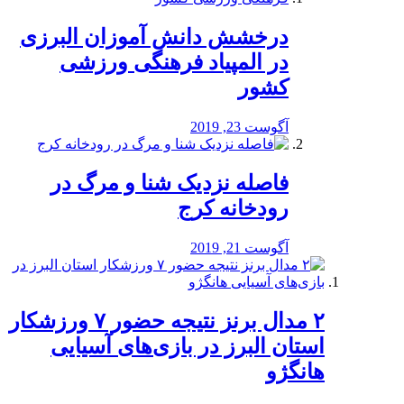
درخشش دانش آموزان البرزی
در المپیاد فرهنگی ورزشی
کشور
آگوست 23, 2019
️فاصله نزدیک شنا و مرگ در
رودخانه کرج
آگوست 21, 2019
۲ مدال برنز نتیجه حضور ۷ ورزشکار
استان البرز در بازی‌های آسیایی
هانگژو