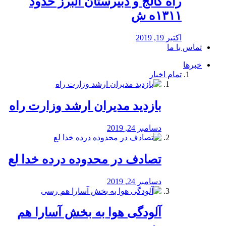
راه كالج و دبيرستان البرز حدود
۱۳۱۱ه ش
اکتبر 19, 2019
تماس با ما
خبرها
تمام اخبار
بازدید مدیران ارشد وزارت راه
دسامبر 24, 2019
تصادف در محدوده درده خدا لع
دسامبر 24, 2019
آلودگی هوا به بخش آسارا هم