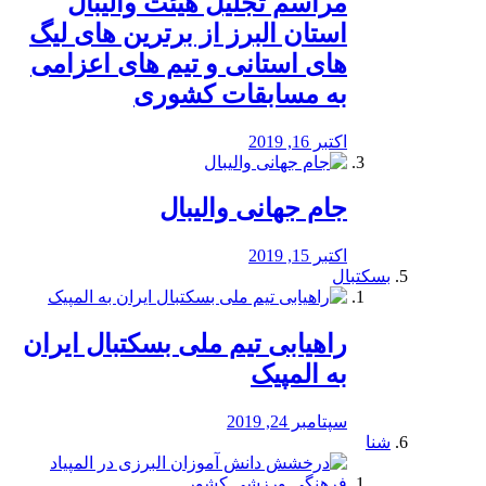
مراسم تجلیل هیئت والیبال
استان البرز از برترین های لیگ
های استانی و تیم های اعزامی
به مسابقات کشوری
اکتبر 16, 2019
جام جهانی والیبال
اکتبر 15, 2019
بسکتبال
راهیابی تیم ملی بسکتبال ایران
به المپیک
سپتامبر 24, 2019
شنا