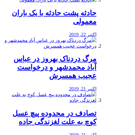
️حادثه پشت حادثه با یک باران
معمولی
اکتبر 22, 2019
مرگ دردناک بهروز در عباس
آباد محمدشهر و درخواست
عجیب همسرش
اکتبر 21, 2019
تصادف در محدوده پیچ عسل
کوچ به علت لغزندگی جاده
اکتبر 21, 2019