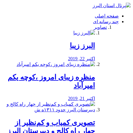
فصد
خون
صفحه اصلی
شرق
چند رسانه ای
تهران
تصاویر
خشکشویی
تصفیه
آب
البرز زیبا
طراحی
سایت
و
اکتبر 22, 2019
سئو
vip
منظره‌‌ زیبای امروز ،کوچه یکم
امیرآباد
اکتبر 21, 2019
️تصویری کمیاب و کم‌نظیر از
چهار راه كالج و دبيرستان البرز