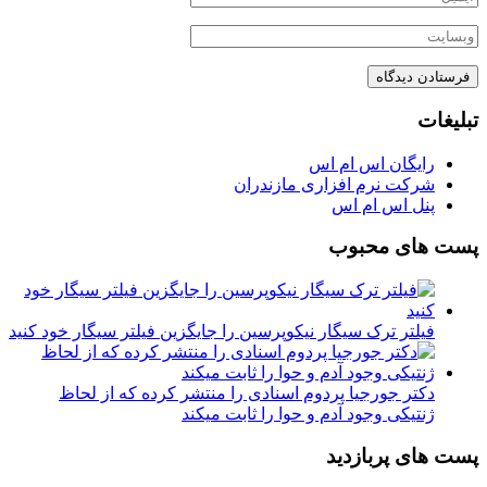
تبلیغات
رایگان اس ام اس
شرکت نرم افزاری مازندران
پنل اس ام اس
پست های محبوب
فیلتر ترک سیگار نیکوپرسین را جایگزین فیلتر سیگار خود کنید
دکتر جورجیا پردوم اسنادی را منتشر کرده که از لحاظ
ژنتیکی وجود آدم و حوا را ثابت میکند
پست های پربازدید