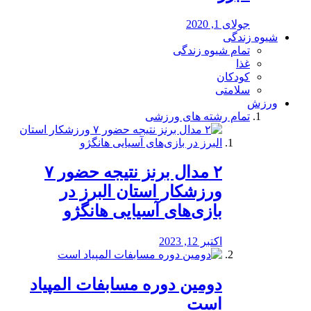
جولای 1, 2020
شیوه زندگی
تمام شیوه زندگی
غذا
کودکان
سلامتی
ورزش
تمام رشته های ورزشی
۲ مدال برنز نتیجه حضور ۷
ورزشکار استان البرز در
بازی‌های آسیایی هانگژو
اکتبر 12, 2023
دومین دوره مسابفات المپیاد
است