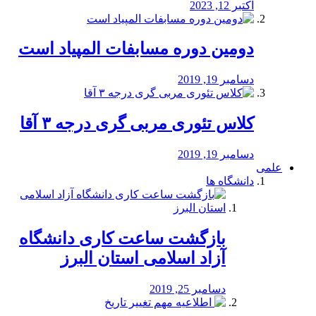
اکتبر 12, 2023
دومین دوره مسابفات المپیاد است
دسامبر 19, 2019
کلاس تئوری مربی گری درجه ۳ آقا
دسامبر 19, 2019
علمی
دانشگاه ها
بازگشت ساعت کاری دانشگاه
آزاد اسلامی استان البرز
دسامبر 25, 2019