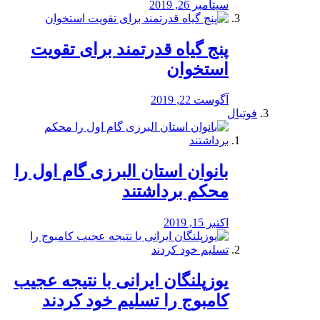
سپتامبر 26, 2019
پنج گیاه قدرتمند برای تقویت
استخوان
آگوست 22, 2019
فوتبال
بانوان استان البرزی گام اول را
محكم برداشتند
اکتبر 15, 2019
یوزپلنگان ایرانی با نتیجه عجیب
کامبوج را تسلیم خود کردند