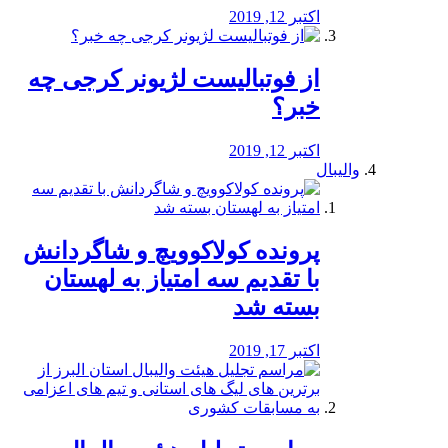
اکتبر 12, 2019
از فوتبالیست لژیونر کرجی چه
خبر؟
اکتبر 12, 2019
والیبال
پرونده کولاکوویچ و شاگردانش
با تقدیم سه امتیاز به لهستان
بسته شد
اکتبر 17, 2019