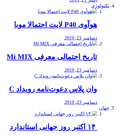
تکنولوژی
هوآوی P40 لایت احتمالا موبا
دسامبر 23, 2019
تاریخ احتمالی معرفی Mi MIX
دسامبر 23, 2019
وان پلاس دعوت‌نامه رویداد C
دسامبر 23, 2019
جهان
‏ ۱۴ اکتبر روز جهانی استاندارد