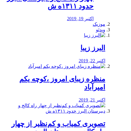
حدود ۱۳۱۱ه ش
اکتبر 19, 2019
موزیک
ویدئو
البرز زیبا
اکتبر 22, 2019
منظره‌‌ زیبای امروز ،کوچه یکم
امیرآباد
اکتبر 21, 2019
️تصویری کمیاب و کم‌نظیر از چهار