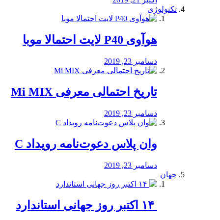
تکنولوژی
هوآوی P40 لایت احتمالا موبا
دسامبر 23, 2019
تاریخ احتمالی معرفی Mi MIX
دسامبر 23, 2019
وان پلاس دعوت‌نامه رویداد C
دسامبر 23, 2019
جهان
‏ ۱۴ اکتبر روز جهانی استاندارد