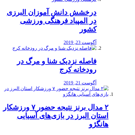
درخشش دانش آموزان البرزی
در المپیاد فرهنگی ورزشی
کشور
آگوست 23, 2019
️فاصله نزدیک شنا و مرگ در
رودخانه کرج
آگوست 21, 2019
۲ مدال برنز نتیجه حضور ۷ ورزشکار
استان البرز در بازی‌های آسیایی
هانگژو