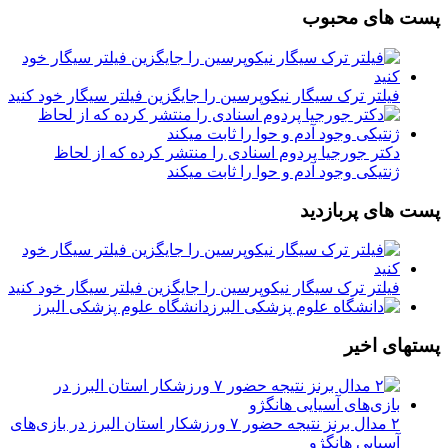
پست های محبوب
فیلتر ترک سیگار نیکوپرسین را جایگزین فیلتر سیگار خود کنید
دکتر جورجیا پردوم اسنادی را منتشر کرده که از لحاظ
ژنتیکی وجود آدم و حوا را ثابت میکند
پست های پربازدید
فیلتر ترک سیگار نیکوپرسین را جایگزین فیلتر سیگار خود کنید
دانشگاه علوم پزشکی البرز
پستهای اخیر
۲ مدال برنز نتیجه حضور ۷ ورزشکار استان البرز در بازی‌های
آسیایی هانگژو