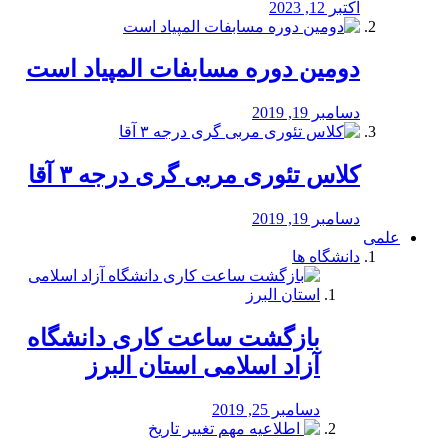
اکتبر 12, 2023
دومین دوره مسابفات المپیاد است
دسامبر 19, 2019
کلاس تئوری مربی گری درجه ۳ آقا
دسامبر 19, 2019
علمی
دانشگاه ها
بازگشت ساعت کاری دانشگاه
آزاد اسلامی استان البرز
دسامبر 25, 2019