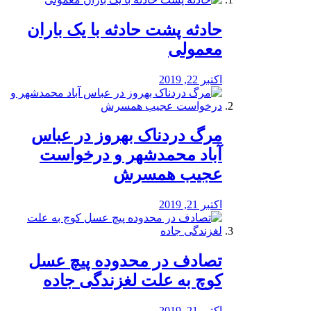
️حادثه پشت حادثه با یک باران
معمولی
اکتبر 22, 2019
مرگ دردناک بهروز در عباس
آباد محمدشهر و درخواست
عجیب همسرش
اکتبر 21, 2019
تصادف در محدوده پیچ عسل
کوچ به علت لغزندگی جاده
اکتبر 21, 2019