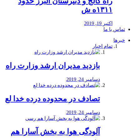
راه كالج و دبيرستان البرز حدود
۱۳۱۱ه ش
اکتبر 19, 2019
تماس با ما
خبرها
تمام اخبار
بازدید مدیران ارشد وزارت راه
دسامبر 24, 2019
تصادف در محدوده درده خدا لع
دسامبر 24, 2019
آلودگی هوا به بخش آسارا هم