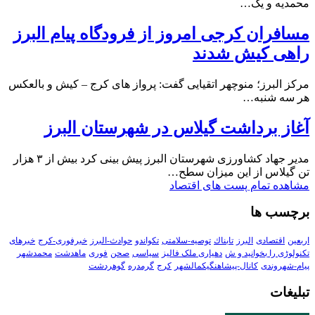
محمدیه و یک…
مسافران کرجی امروز از فرودگاه پیام البرز
راهی کیش شدند
مرکز البرز؛ منوچهر اتقیایی گفت: پرواز های کرج – کیش و بالعکس
هر سه شنبه…
آغاز برداشت گیلاس در شهرستان البرز
مدیر جهاد کشاورزی شهرستان البرز پیش بینی کرد بیش از ۳ هزار
تن گیلاس از این میزان سطح…
مشاهده تمام پست های اقتصاد
برچسب ها
اربعین
اقتصادی
البرز
تابناك
توصیه-سلامتی
تکواندو
حوادث-البرز
خبرفوری-کرج
خبرهای
تکنولوڑی را بخوانید و ش
دهیاری ملک فالیز
سیاسی
صحن
فوری
ماهدشت
محمدشهر
پیام-شهروندی
کانال-پیشاهنگیکمالشهر
کرج
گرمدره
گوهردشت
تبلیغات