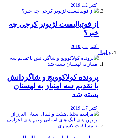
اکتبر 12, 2019
از فوتبالیست لژیونر کرجی چه
خبر؟
اکتبر 12, 2019
والیبال
پرونده کولاکوویچ و شاگردانش
با تقدیم سه امتیاز به لهستان
بسته شد
اکتبر 17, 2019