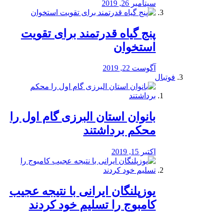
سپتامبر 26, 2019
پنج گیاه قدرتمند برای تقویت
استخوان
آگوست 22, 2019
فوتبال
بانوان استان البرزی گام اول را
محكم برداشتند
اکتبر 15, 2019
یوزپلنگان ایرانی با نتیجه عجیب
کامبوج را تسلیم خود کردند