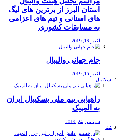
مراسم تجلیل هیئت والیبال
استان البرز از برترین های لیگ
های استانی و تیم های اعزامی
به مسابقات کشوری
اکتبر 16, 2019
جام جهانی والیبال
اکتبر 15, 2019
بسکتبال
راهیابی تیم ملی بسکتبال ایران
به المپیک
سپتامبر 24, 2019
شنا