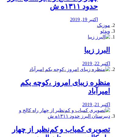
حدود ۱۳۱۱ه ش
اکتبر 19, 2019
موزیک
ویدئو
البرز زیبا
اکتبر 22, 2019
منظره‌‌ زیبای امروز ،کوچه یکم
امیرآباد
اکتبر 21, 2019
️تصویری کمیاب و کم‌نظیر از چهار