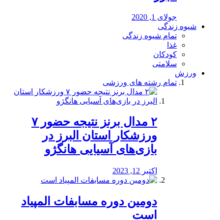
جولای 1, 2020
شیوه زندگی
تمام شیوه زندگی
غذا
کودکان
سلامتی
ورزش
تمام رشته های ورزشی
۲ مدال برنز نتیجه حضور ۷
ورزشکار استان البرز در
بازی‌های آسیایی هانگژو
اکتبر 12, 2023
دومین دوره مسابفات المپیاد
است