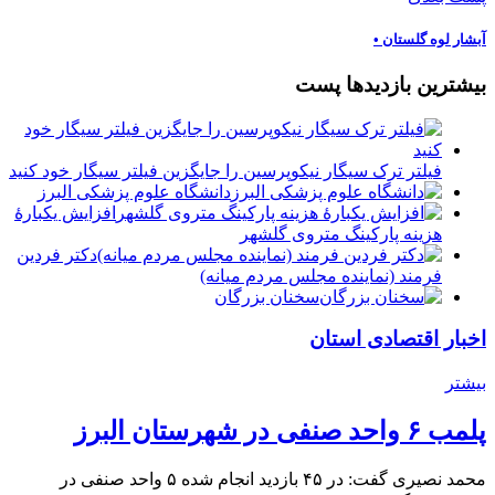
آبشار لوه گلستان •
بیشترین بازدیدها پست
فیلتر ترک سیگار نیکوپرسین را جایگزین فیلتر سیگار خود کنید
دانشگاه علوم پزشکی البرز
افزایش یکبارۀ
هزینه پارکینگ متروی گلشهر
دكتر فردين
فرمند (نماينده مجلس مردم میانه)
سخنان بزرگان
اخبار اقتصادی استان
بیشتر
پلمب ۶ واحد صنفی در شهرستان البرز
محمد نصیری گفت: در ۴۵ بازدید انجام شده ۵ واحد صنفی در