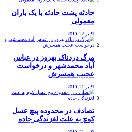
️حادثه پشت حادثه با یک باران
معمولی
اکتبر 22, 2019
مرگ دردناک بهروز در عباس
آباد محمدشهر و درخواست
عجیب همسرش
اکتبر 21, 2019
تصادف در محدوده پیچ عسل
کوچ به علت لغزندگی جاده
اکتبر 21, 2019