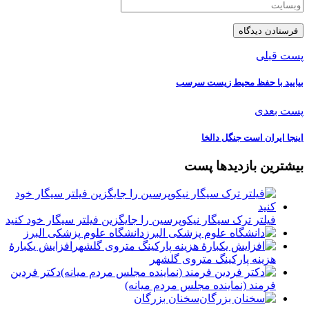
پست قبلی
بیایید با حفظ محیط زیست سرسب
پست بعدی
اینجا ایران است جنگل دالخا
بیشترین بازدیدها پست
فیلتر ترک سیگار نیکوپرسین را جایگزین فیلتر سیگار خود کنید
دانشگاه علوم پزشکی البرز
افزایش یکبارۀ
هزینه پارکینگ متروی گلشهر
دكتر فردين
فرمند (نماينده مجلس مردم میانه)
سخنان بزرگان