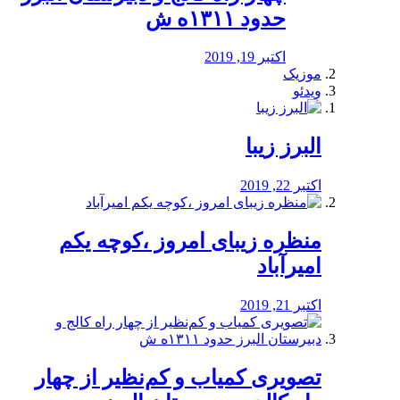
حدود ۱۳۱۱ه ش
اکتبر 19, 2019
موزیک
ویدئو
البرز زیبا
اکتبر 22, 2019
منظره‌‌ زیبای امروز ،کوچه یکم
امیرآباد
اکتبر 21, 2019
️تصویری کمیاب و کم‌نظیر از چهار