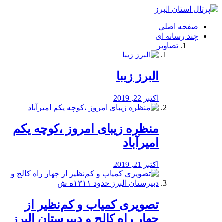
فصد
خون
صفحه اصلی
شرق
چند رسانه ای
تهران
تصاویر
خشکشویی
تصفیه
آب
البرز زیبا
طراحی
سایت
و
اکتبر 22, 2019
سئو
vip
منظره‌‌ زیبای امروز ،کوچه یکم
امیرآباد
اکتبر 21, 2019
️تصویری کمیاب و کم‌نظیر از
چهار راه كالج و دبيرستان البرز