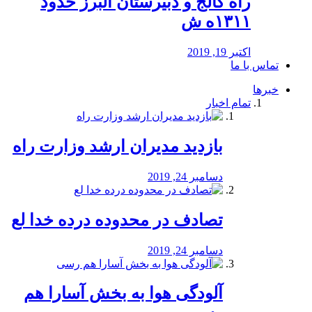
راه كالج و دبيرستان البرز حدود
۱۳۱۱ه ش
اکتبر 19, 2019
تماس با ما
خبرها
تمام اخبار
بازدید مدیران ارشد وزارت راه
دسامبر 24, 2019
تصادف در محدوده درده خدا لع
دسامبر 24, 2019
آلودگی هوا به بخش آسارا هم