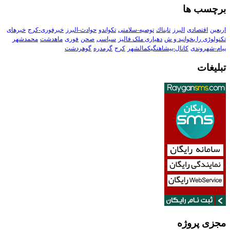
برچسب ها
اربعین
اقتصادی
البرز
تابناك
توصیه-سلامتی
تکواندو
حوادث-البرز
خبرفوری-کرج
خبرهای
تکنولوڑی را بخوانید و ش
دهیاری ملک فالیز
سیاسی
صحن
فوری
ماهدشت
محمدشهر
پیام-شهروندی
کانال-پیشاهنگیکمالشهر
کرج
گرمدره
گوهردشت
تبلیغات
مجزی پروژه