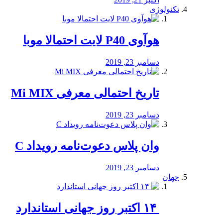
تکنولوژی
هوآوی P40 لایت احتمالا موبا
دسامبر 23, 2019
تاریخ احتمالی معرفی Mi MIX
دسامبر 23, 2019
وان پلاس دعوت‌نامه رویداد C
دسامبر 23, 2019
جهان
‏ ۱۴ اکتبر روز جهانی استاندارد