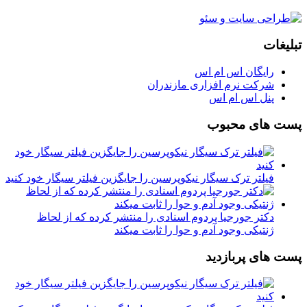
تبلیغات
رایگان اس ام اس
شرکت نرم افزاری مازندران
پنل اس ام اس
پست های محبوب
فیلتر ترک سیگار نیکوپرسین را جایگزین فیلتر سیگار خود کنید
دکتر جورجیا پردوم اسنادی را منتشر کرده که از لحاظ
ژنتیکی وجود آدم و حوا را ثابت میکند
پست های پربازدید