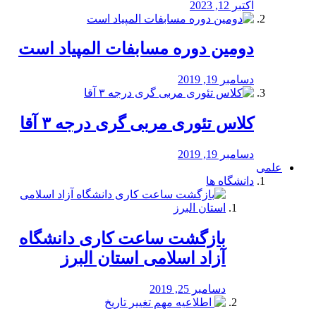
اکتبر 12, 2023
دومین دوره مسابفات المپیاد است
دسامبر 19, 2019
کلاس تئوری مربی گری درجه ۳ آقا
دسامبر 19, 2019
علمی
دانشگاه ها
بازگشت ساعت کاری دانشگاه
آزاد اسلامی استان البرز
دسامبر 25, 2019