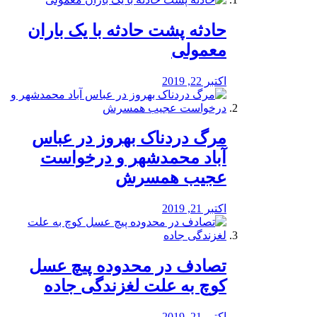
️حادثه پشت حادثه با یک باران
معمولی
اکتبر 22, 2019
مرگ دردناک بهروز در عباس
آباد محمدشهر و درخواست
عجیب همسرش
اکتبر 21, 2019
تصادف در محدوده پیچ عسل
کوچ به علت لغزندگی جاده
اکتبر 21, 2019