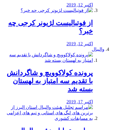
اکتبر 12, 2019
از فوتبالیست لژیونر کرجی چه
خبر؟
اکتبر 12, 2019
والیبال
پرونده کولاکوویچ و شاگردانش
با تقدیم سه امتیاز به لهستان
بسته شد
اکتبر 17, 2019