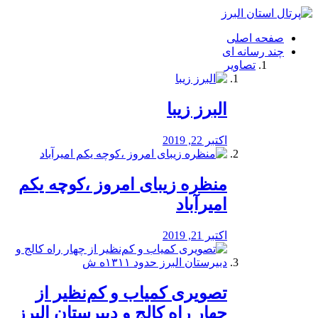
فصد
خون
صفحه اصلی
شرق
چند رسانه ای
تهران
تصاویر
خشکشویی
تصفیه
آب
البرز زیبا
طراحی
سایت
و
اکتبر 22, 2019
سئو
vip
منظره‌‌ زیبای امروز ،کوچه یکم
امیرآباد
اکتبر 21, 2019
️تصویری کمیاب و کم‌نظیر از
چهار راه كالج و دبيرستان البرز