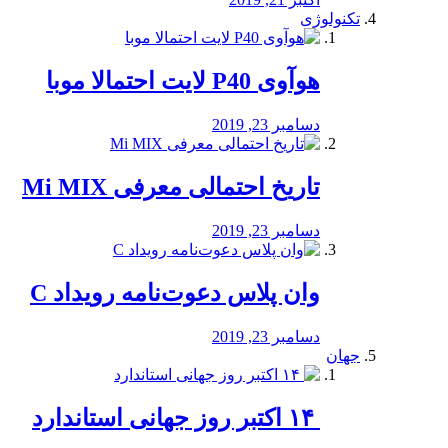
تکنولوژی
هوآوی P40 لایت احتمالا موبا
دسامبر 23, 2019
تاریخ احتمالی معرفی Mi MIX
دسامبر 23, 2019
وان پلاس دعوت‌نامه رویداد C
دسامبر 23, 2019
جهان
‏ ۱۴ اکتبر روز جهانی استاندارد