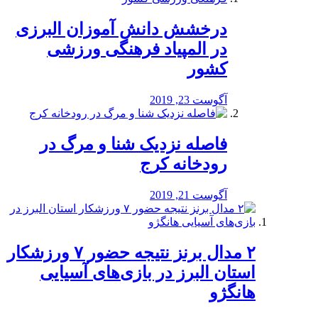
درخشش دانش آموزان البرزی
در المپیاد فرهنگی ورزشی
کشور
آگوست 23, 2019
️فاصله نزدیک شنا و مرگ در
رودخانه کرج
آگوست 21, 2019
۲ مدال برنز نتیجه حضور ۷ ورزشکار
استان البرز در بازی‌های آسیایی
هانگژو