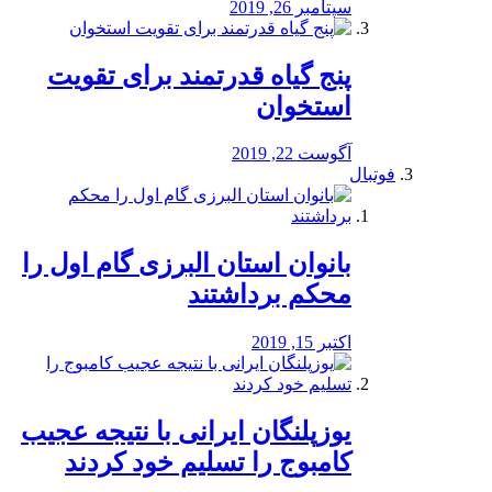
سپتامبر 26, 2019
پنج گیاه قدرتمند برای تقویت
استخوان
آگوست 22, 2019
فوتبال
بانوان استان البرزی گام اول را
محكم برداشتند
اکتبر 15, 2019
یوزپلنگان ایرانی با نتیجه عجیب
کامبوج را تسلیم خود کردند