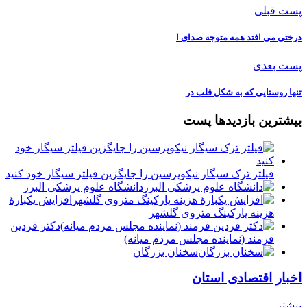
پست قبلی
درختی می افتد همه متوجه صدای ا
پست بعدی
تنها روستایی که به شکل قلب در
بیشترین بازدیدها پست
فیلتر ترک سیگار نیکوپرسین را جایگزین فیلتر سیگار خود کنید
دانشگاه علوم پزشکی البرز
افزایش یکبارۀ
هزینه پارکینگ متروی گلشهر
دكتر فردين
فرمند (نماينده مجلس مردم میانه)
سخنان بزرگان
اخبار اقتصادی استان
بیشتر