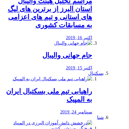
مراسم تجلیل هیئت والیبال
استان البرز از برترین های لیگ
های استانی و تیم های اعزامی
به مسابقات کشوری
اکتبر 16, 2019
جام جهانی والیبال
اکتبر 15, 2019
بسکتبال
راهیابی تیم ملی بسکتبال ایران
به المپیک
سپتامبر 24, 2019
شنا