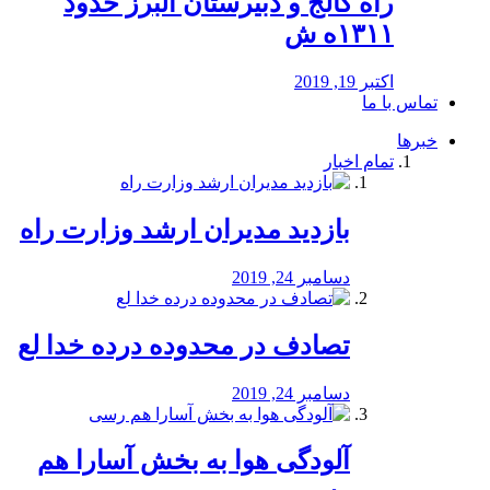
راه كالج و دبيرستان البرز حدود
۱۳۱۱ه ش
اکتبر 19, 2019
تماس با ما
خبرها
تمام اخبار
بازدید مدیران ارشد وزارت راه
دسامبر 24, 2019
تصادف در محدوده درده خدا لع
دسامبر 24, 2019
آلودگی هوا به بخش آسارا هم