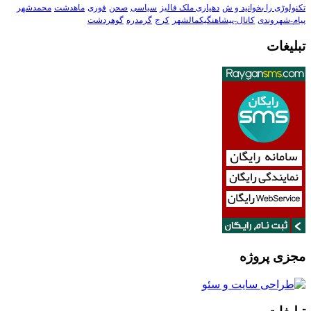
تکنولوڑی را بخوانید و ش
دهیاری ملک فالیز
سیاسی
صحن
فوری
ماهدشت
محمدشهر
پیام-شهروندی
کانال-پیشاهنگیکمالشهر
کرج
گرمدره
گوهردشت
تبلیغات
مجزی پروژه