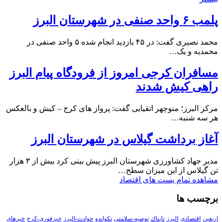
پلمب ۶ واحد صنفی در شهرستان البرز
محمد نصیری گفت: در ۴۵ بازدید انجام شده ۵ واحد صنفی در
محمدیه و یک…
مسافران کرجی امروز از فرودگاه پیام البرز
راهی کیش شدند
مرکز البرز؛ منوچهر اتقیایی گفت: پرواز های کرج – کیش و بالعکس
هر سه شنبه…
آغاز برداشت گیلاس در شهرستان البرز
مدیر جهاد کشاورزی شهرستان البرز پیش بینی کرد بیش از ۳ هزار
تن گیلاس از این میزان سطح…
مشاهده تمام پست های اقتصاد
برچسب ها
اربعین
اقتصادی
البرز
تابناك
توصیه-سلامتی
تکواندو
حوادث-البرز
خبرفوری-کرج
خبرهای