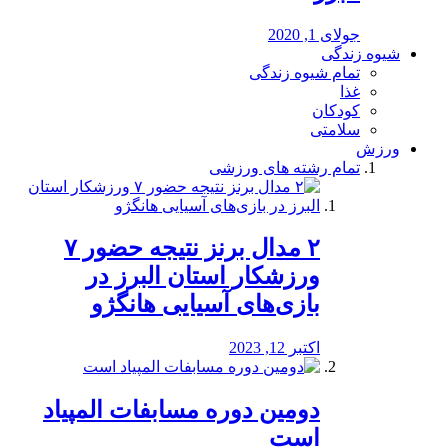
جولای 1, 2020
شیوه زندگی
تمام شیوه زندگی
غذا
کودکان
سلامتی
ورزش
تمام رشته های ورزشی
۲ مدال برنز نتیجه حضور ۷
ورزشکار استان البرز در
بازی‌های آسیایی هانگژو
اکتبر 12, 2023
دومین دوره مسابفات المپیاد
است