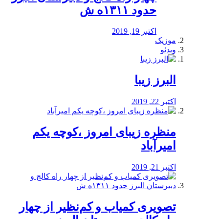
حدود ۱۳۱۱ه ش
اکتبر 19, 2019
موزیک
ویدئو
البرز زیبا
اکتبر 22, 2019
منظره‌‌ زیبای امروز ،کوچه یکم
امیرآباد
اکتبر 21, 2019
️تصویری کمیاب و کم‌نظیر از چهار