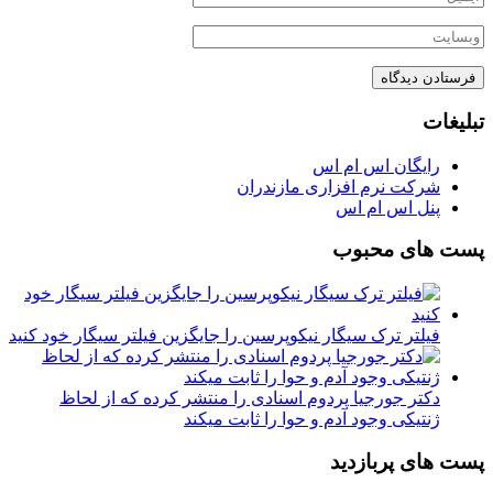
تبلیغات
رایگان اس ام اس
شرکت نرم افزاری مازندران
پنل اس ام اس
پست های محبوب
فیلتر ترک سیگار نیکوپرسین را جایگزین فیلتر سیگار خود کنید
دکتر جورجیا پردوم اسنادی را منتشر کرده که از لحاظ
ژنتیکی وجود آدم و حوا را ثابت میکند
پست های پربازدید