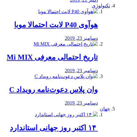
تکنولوژی
هوآوی P40 لایت احتمالا موبا
دسامبر 23, 2019
تاریخ احتمالی معرفی Mi MIX
دسامبر 23, 2019
وان پلاس دعوت‌نامه رویداد C
دسامبر 23, 2019
جهان
‏ ۱۴ اکتبر روز جهانی استاندارد