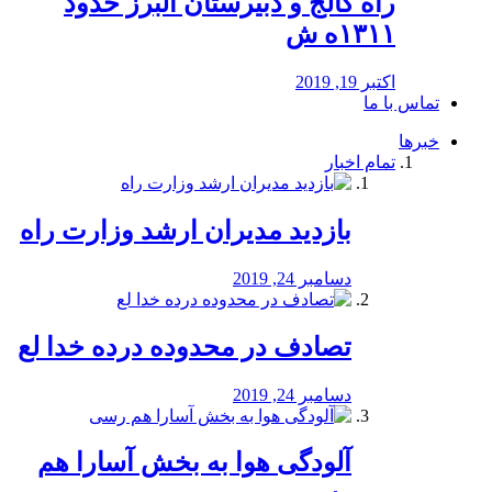
راه كالج و دبيرستان البرز حدود
۱۳۱۱ه ش
اکتبر 19, 2019
تماس با ما
خبرها
تمام اخبار
بازدید مدیران ارشد وزارت راه
دسامبر 24, 2019
تصادف در محدوده درده خدا لع
دسامبر 24, 2019
آلودگی هوا به بخش آسارا هم