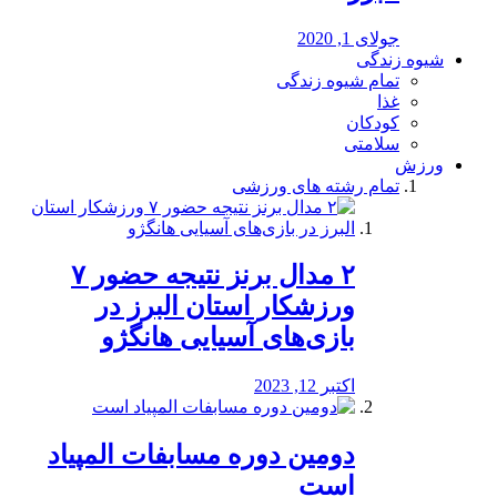
جولای 1, 2020
شیوه زندگی
تمام شیوه زندگی
غذا
کودکان
سلامتی
ورزش
تمام رشته های ورزشی
۲ مدال برنز نتیجه حضور ۷
ورزشکار استان البرز در
بازی‌های آسیایی هانگژو
اکتبر 12, 2023
دومین دوره مسابفات المپیاد
است