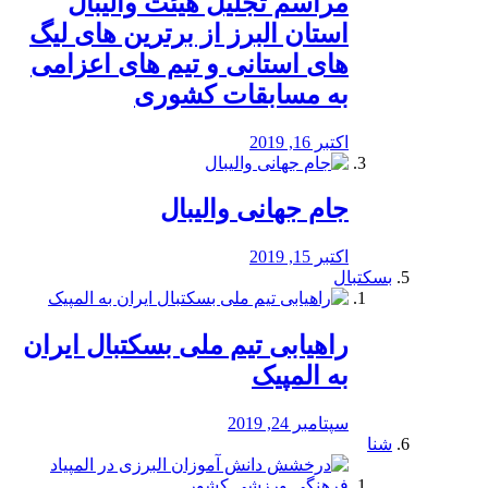
مراسم تجلیل هیئت والیبال
استان البرز از برترین های لیگ
های استانی و تیم های اعزامی
به مسابقات کشوری
اکتبر 16, 2019
جام جهانی والیبال
اکتبر 15, 2019
بسکتبال
راهیابی تیم ملی بسکتبال ایران
به المپیک
سپتامبر 24, 2019
شنا