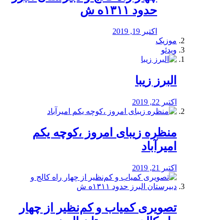
حدود ۱۳۱۱ه ش
اکتبر 19, 2019
موزیک
ویدئو
البرز زیبا
اکتبر 22, 2019
منظره‌‌ زیبای امروز ،کوچه یکم
امیرآباد
اکتبر 21, 2019
️تصویری کمیاب و کم‌نظیر از چهار