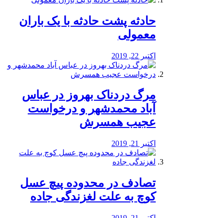
️حادثه پشت حادثه با یک باران
معمولی
اکتبر 22, 2019
مرگ دردناک بهروز در عباس
آباد محمدشهر و درخواست
عجیب همسرش
اکتبر 21, 2019
تصادف در محدوده پیچ عسل
کوچ به علت لغزندگی جاده
اکتبر 21, 2019