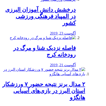
درخشش دانش آموزان البرزی
در المپیاد فرهنگی ورزشی
کشور
آگوست 23, 2019
️فاصله نزدیک شنا و مرگ در
رودخانه کرج
آگوست 21, 2019
۲ مدال برنز نتیجه حضور ۷ ورزشکار
استان البرز در بازی‌های آسیایی
هانگژو