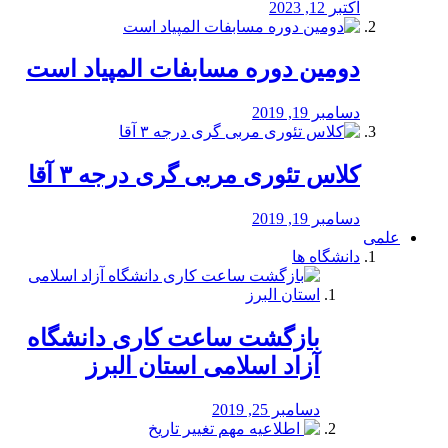
اکتبر 12, 2023
دومین دوره مسابفات المپیاد است
دسامبر 19, 2019
کلاس تئوری مربی گری درجه ۳ آقا
دسامبر 19, 2019
علمی
دانشگاه ها
بازگشت ساعت کاری دانشگاه
آزاد اسلامی استان البرز
دسامبر 25, 2019