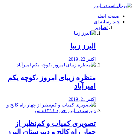
فصد
خون
صفحه اصلی
شرق
چند رسانه ای
تهران
تصاویر
خشکشویی
تصفیه
آب
البرز زیبا
طراحی
سایت
و
اکتبر 22, 2019
سئو
vip
منظره‌‌ زیبای امروز ،کوچه یکم
امیرآباد
اکتبر 21, 2019
️تصویری کمیاب و کم‌نظیر از
چهار راه كالج و دبيرستان البرز