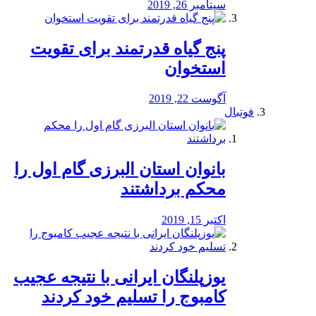
سپتامبر 26, 2019
پنج گیاه قدرتمند برای تقویت
استخوان
آگوست 22, 2019
فوتبال
بانوان استان البرزی گام اول را
محكم برداشتند
اکتبر 15, 2019
یوزپلنگان ایرانی با نتیجه عجیب
کامبوج را تسلیم خود کردند