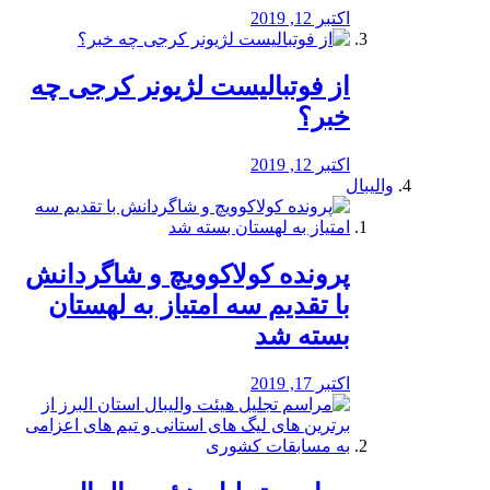
اکتبر 12, 2019
از فوتبالیست لژیونر کرجی چه
خبر؟
اکتبر 12, 2019
والیبال
پرونده کولاکوویچ و شاگردانش
با تقدیم سه امتیاز به لهستان
بسته شد
اکتبر 17, 2019