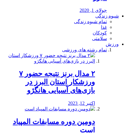
جولای 1, 2020
شیوه زندگی
تمام شیوه زندگی
غذا
کودکان
سلامتی
ورزش
تمام رشته های ورزشی
۲ مدال برنز نتیجه حضور ۷
ورزشکار استان البرز در
بازی‌های آسیایی هانگژو
اکتبر 12, 2023
دومین دوره مسابفات المپیاد
است