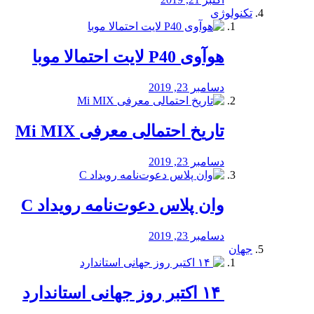
تکنولوژی
هوآوی P40 لایت احتمالا موبا
دسامبر 23, 2019
تاریخ احتمالی معرفی Mi MIX
دسامبر 23, 2019
وان پلاس دعوت‌نامه رویداد C
دسامبر 23, 2019
جهان
‏ ۱۴ اکتبر روز جهانی استاندارد