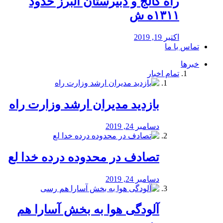
راه كالج و دبيرستان البرز حدود
۱۳۱۱ه ش
اکتبر 19, 2019
تماس با ما
خبرها
تمام اخبار
بازدید مدیران ارشد وزارت راه
دسامبر 24, 2019
تصادف در محدوده درده خدا لع
دسامبر 24, 2019
آلودگی هوا به بخش آسارا هم