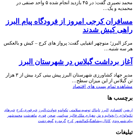
محمد نصیری گفت: در ۴۵ بازدید انجام شده ۵ واحد صنفی در
محمدیه و یک…
مسافران کرجی امروز از فرودگاه پیام البرز
راهی کیش شدند
مرکز البرز؛ منوچهر اتقیایی گفت: پرواز های کرج – کیش و بالعکس
هر سه شنبه…
آغاز برداشت گیلاس در شهرستان البرز
مدیر جهاد کشاورزی شهرستان البرز پیش بینی کرد بیش از ۳ هزار
تن گیلاس از این میزان سطح…
مشاهده تمام پست های اقتصاد
برچسب ها
اربعین
اقتصادی
البرز
تابناك
توصیه-سلامتی
تکواندو
حوادث-البرز
خبرفوری-کرج
خبرهای
تکنولوڑی را بخوانید و ش
دهیاری ملک فالیز
سیاسی
صحن
فوری
ماهدشت
محمدشهر
پیام-شهروندی
کانال-پیشاهنگیکمالشهر
کرج
گرمدره
گوهردشت
تبلیغات