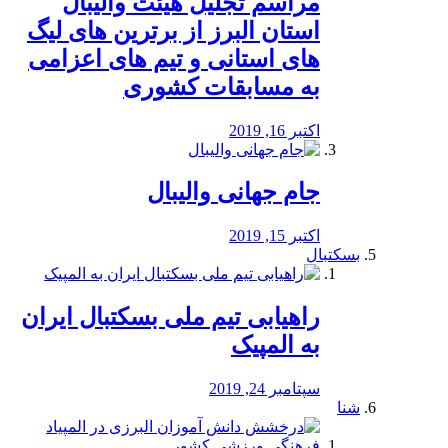
مراسم تجلیل هیئت والیبال
استان البرز از برترین های لیگ
های استانی و تیم های اعزامی
به مسابقات کشوری
اکتبر 16, 2019
جام جهانی والیبال
اکتبر 15, 2019
بسکتبال
راهیابی تیم ملی بسکتبال ایران
به المپیک
سپتامبر 24, 2019
شنا