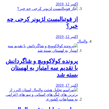
اکتبر 12, 2019
از فوتبالیست لژیونر کرجی چه
خبر؟
اکتبر 12, 2019
والیبال
پرونده کولاکوویچ و شاگردانش
با تقدیم سه امتیاز به لهستان
بسته شد
اکتبر 17, 2019