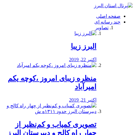
فصد
خون
صفحه اصلی
شرق
چند رسانه ای
تهران
تصاویر
خشکشویی
تصفیه
آب
البرز زیبا
طراحی
سایت
و
اکتبر 22, 2019
سئو
vip
منظره‌‌ زیبای امروز ،کوچه یکم
امیرآباد
اکتبر 21, 2019
️تصویری کمیاب و کم‌نظیر از
چهار راه كالج و دبيرستان البرز