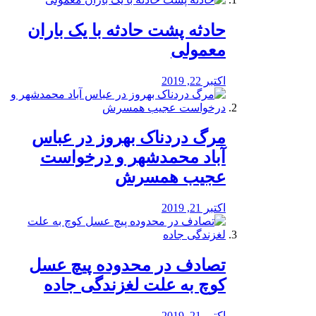
️حادثه پشت حادثه با یک باران
معمولی
اکتبر 22, 2019
مرگ دردناک بهروز در عباس
آباد محمدشهر و درخواست
عجیب همسرش
اکتبر 21, 2019
تصادف در محدوده پیچ عسل
کوچ به علت لغزندگی جاده
اکتبر 21, 2019