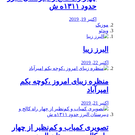
حدود ۱۳۱۱ه ش
اکتبر 19, 2019
موزیک
ویدئو
البرز زیبا
اکتبر 22, 2019
منظره‌‌ زیبای امروز ،کوچه یکم
امیرآباد
اکتبر 21, 2019
️تصویری کمیاب و کم‌نظیر از چهار