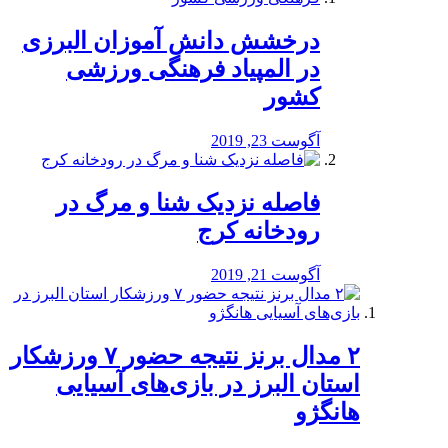
درخشش دانش آموزان البرزی
در المپیاد فرهنگی ورزشی
کشور
آگوست 23, 2019
️فاصله نزدیک شنا و مرگ در
رودخانه کرج
آگوست 21, 2019
۲ مدال برنز نتیجه حضور ۷ ورزشکار
استان البرز در بازی‌های آسیایی
هانگژو