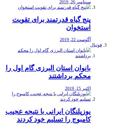
سپتامبر 26, 2019
پنج گیاه قدرتمند برای تقویت
استخوان
آگوست 22, 2019
فوتبال
بانوان استان البرزی گام اول را
محكم برداشتند
اکتبر 15, 2019
یوزپلنگان ایرانی با نتیجه عجیب
کامبوج را تسلیم خود کردند