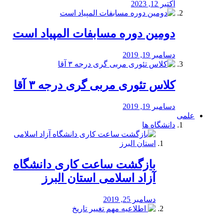
اکتبر 12, 2023
دومین دوره مسابفات المپیاد است
دسامبر 19, 2019
کلاس تئوری مربی گری درجه ۳ آقا
دسامبر 19, 2019
علمی
دانشگاه ها
بازگشت ساعت کاری دانشگاه
آزاد اسلامی استان البرز
دسامبر 25, 2019