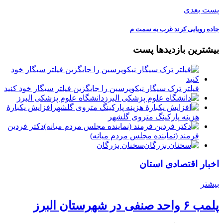
پست بعدی
جاده رویایی کرند غرب به سمت م
بیشترین بازدیدها پست
فیلتر ترک سیگار نیکوپرسین را جایگزین فیلتر سیگار خود کنید
دانشگاه علوم پزشکی البرز
افزایش یکبارۀ
هزینه پارکینگ متروی گلشهر
دكتر فردين
فرمند (نماينده مجلس مردم میانه)
سخنان بزرگان
اخبار اقتصادی استان
بیشتر
پلمب ۶ واحد صنفی در شهرستان البرز