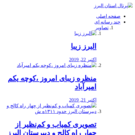
فصد
خون
صفحه اصلی
شرق
چند رسانه ای
تهران
تصاویر
خشکشویی
تصفیه
آب
البرز زیبا
طراحی
سایت
و
اکتبر 22, 2019
سئو
vip
منظره‌‌ زیبای امروز ،کوچه یکم
امیرآباد
اکتبر 21, 2019
️تصویری کمیاب و کم‌نظیر از
چهار راه كالج و دبيرستان البرز