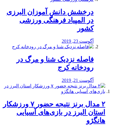
درخشش دانش آموزان البرزی
در المپیاد فرهنگی ورزشی
کشور
آگوست 23, 2019
️فاصله نزدیک شنا و مرگ در
رودخانه کرج
آگوست 21, 2019
۲ مدال برنز نتیجه حضور ۷ ورزشکار
استان البرز در بازی‌های آسیایی
هانگژو