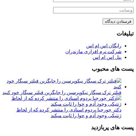
تبلیغات
رایگان اس ام اس
شرکت نرم افزاری مازندران
پنل اس ام اس
پست های محبوب
فیلتر ترک سیگار نیکوپرسین را جایگزین فیلتر سیگار خود کنید
دکتر جورجیا پردوم اسنادی را منتشر کرده که از لحاظ
ژنتیکی وجود آدم و حوا را ثابت میکند
پست های پربازدید