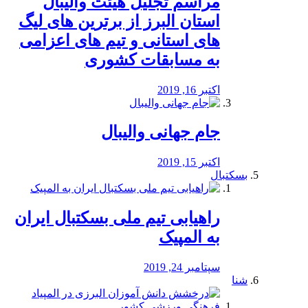
مراسم تجلیل هیئت والیبال
استان البرز از برترین های لیگ
های استانی و تیم های اعزامی
به مسابقات کشوری
اکتبر 16, 2019
جام جهانی والیبال
اکتبر 15, 2019
بسکتبال
راهیابی تیم ملی بسکتبال ایران
به المپیک
سپتامبر 24, 2019
شنا