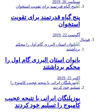
سپتامبر 26, 2019
پنج گیاه قدرتمند برای تقویت
استخوان
آگوست 22, 2019
فوتبال
بانوان استان البرزی گام اول را
محكم برداشتند
اکتبر 15, 2019
یوزپلنگان ایرانی با نتیجه عجیب
کامبوج را تسلیم خود کردند