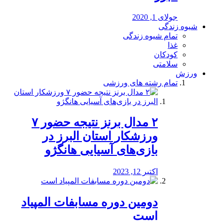
جولای 1, 2020
شیوه زندگی
تمام شیوه زندگی
غذا
کودکان
سلامتی
ورزش
تمام رشته های ورزشی
۲ مدال برنز نتیجه حضور ۷
ورزشکار استان البرز در
بازی‌های آسیایی هانگژو
اکتبر 12, 2023
دومین دوره مسابفات المپیاد
است