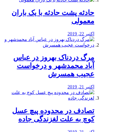
️حادثه پشت حادثه با یک باران
معمولی
اکتبر 22, 2019
مرگ دردناک بهروز در عباس
آباد محمدشهر و درخواست
عجیب همسرش
اکتبر 21, 2019
تصادف در محدوده پیچ عسل
کوچ به علت لغزندگی جاده
اکتبر 21, 2019