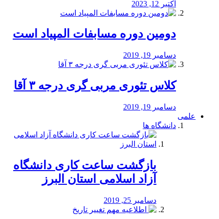
اکتبر 12, 2023
دومین دوره مسابفات المپیاد است
دسامبر 19, 2019
کلاس تئوری مربی گری درجه ۳ آقا
دسامبر 19, 2019
علمی
دانشگاه ها
بازگشت ساعت کاری دانشگاه
آزاد اسلامی استان البرز
دسامبر 25, 2019