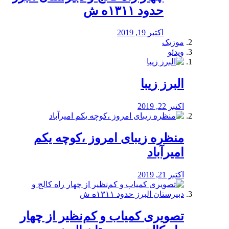
حدود ۱۳۱۱ه ش
اکتبر 19, 2019
موزیک
ویدئو
البرز زیبا
اکتبر 22, 2019
منظره‌‌ زیبای امروز ،کوچه یکم
امیرآباد
اکتبر 21, 2019
️تصویری کمیاب و کم‌نظیر از چهار