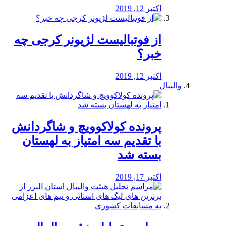
اکتبر 12, 2019
از فوتبالیست لژیونر کرجی چه
خبر؟
اکتبر 12, 2019
والیبال
پرونده کولاکوویچ و شاگردانش
با تقدیم سه امتیاز به لهستان
بسته شد
اکتبر 17, 2019