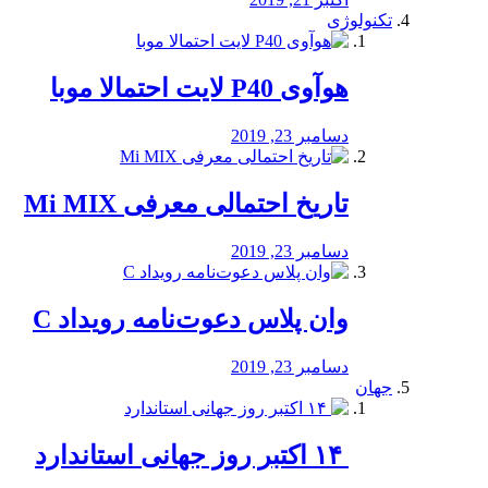
تکنولوژی
هوآوی P40 لایت احتمالا موبا
دسامبر 23, 2019
تاریخ احتمالی معرفی Mi MIX
دسامبر 23, 2019
وان پلاس دعوت‌نامه رویداد C
دسامبر 23, 2019
جهان
‏ ۱۴ اکتبر روز جهانی استاندارد