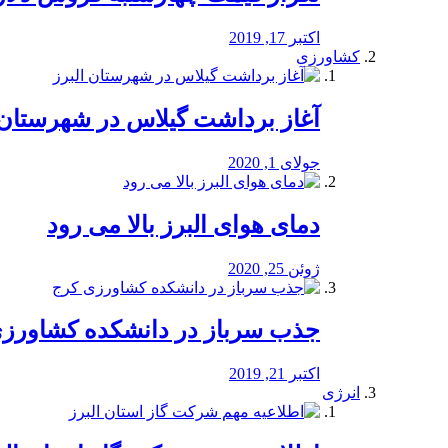
اکتبر 17, 2019
کشاورزی
آغاز برداشت گیلاس در شهرستان 
جولای 1, 2020
دمای هوای البرز بالا می رود
ژوئن 25, 2020
جذب سرباز در دانشکده کشاورز
اکتبر 21, 2019
انرژی