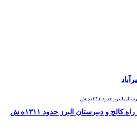
رآباد
كالج و دبيرستان البرز حدود ۱۳۱۱ه ش