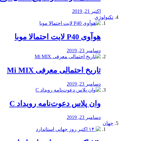
اکتبر 21, 2019
تکنولوژی
هوآوی P40 لایت احتمالا موبا
دسامبر 23, 2019
تاریخ احتمالی معرفی Mi MIX
دسامبر 23, 2019
وان پلاس دعوت‌نامه رویداد C
دسامبر 23, 2019
جهان