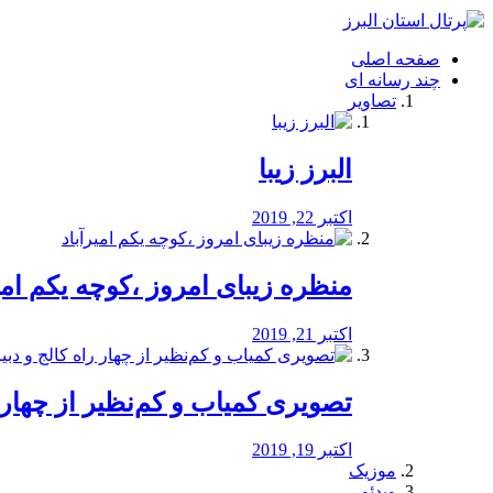
فصد
خون
صفحه اصلی
شرق
چند رسانه ای
تهران
تصاویر
خشکشویی
تصفیه
آب
البرز زیبا
طراحی
سایت
و
اکتبر 22, 2019
سئو
vip
منظره‌‌ زیبای امروز ،کوچه یکم امی
اکتبر 21, 2019
️تصویری کمیاب و کم‌نظیر از چهار راه 
اکتبر 19, 2019
موزیک
ویدئو