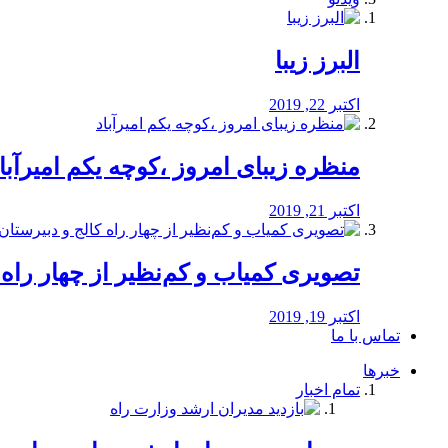
البرز زیبا
اکتبر 22, 2019
منظره‌‌ زیبای امروز ،کوچه یکم امیرآبا
اکتبر 21, 2019
️تصویری کمیاب و کم‌نظیر از چهار راه كالج
اکتبر 19, 2019
تماس با ما
خبرها
تمام اخبار