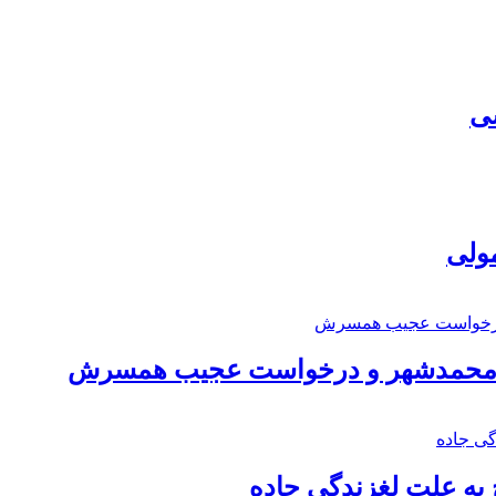
سی
مولی
اد محمدشهر و درخواست عجیب همسرش
به علت لغزندگی جاده