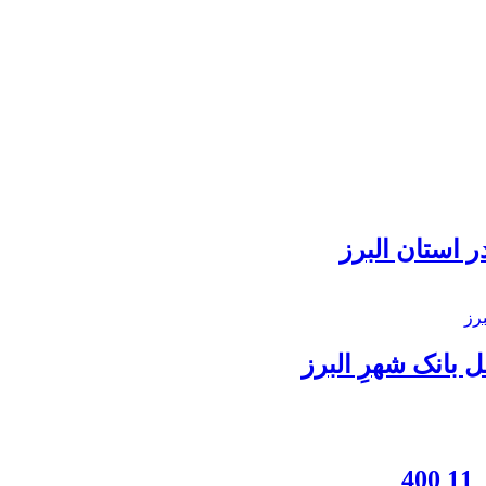
 استان البرز
بانک شهرِ البرز
4