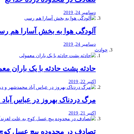
دسامبر 24, 2019
آلودگی هوا به بخش آسارا هم ر
دسامبر 24, 2019
حوادث
️حادثه پشت حادثه با یک باران مع
اکتبر 22, 2019
مرگ دردناک بهروز در عباس آب
اکتبر 21, 2019
تصادف در محدوده پیچ عسل کوچ 