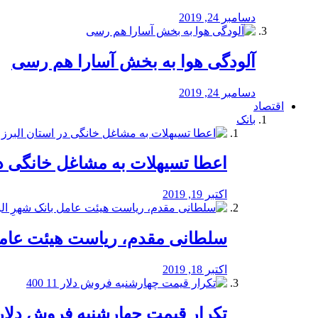
دسامبر 24, 2019
آلودگی هوا به بخش آسارا هم رسی
دسامبر 24, 2019
اقتصاد
بانک
️اعطا تسیهلات به مشاغل خانگی در
اکتبر 19, 2019
سلطانی مقدم، ریاست هیئت عامل 
اکتبر 18, 2019
تکرار قیمت چهارشنبه فروش دلار 11 00