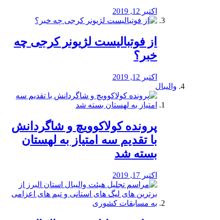
اکتبر 12, 2019
از فوتبالیست لژیونر کرجی چه
خبر؟
اکتبر 12, 2019
والیبال
پرونده کولاکوویچ و شاگردانش
با تقدیم سه امتیاز به لهستان
بسته شد
اکتبر 17, 2019