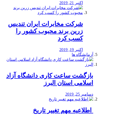
اکتبر 21, 2019
شرکت مخابرات ایران تندیس
زرین برند محبوب کشور را
کسب کرد
اکتبر 19, 2019
آزمایشگاه ها
بازگشت ساعت کاری دانشگاه آزاد
اسلامی استان البرز
دسامبر 25, 2019
️ اطلاعیه مهم تغییر تاریخ