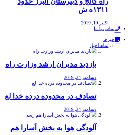
راه كالج و دبيرستان البرز حدود
۱۳۱۱ه ش
اکتبر 19, 2019
تماس با ما
خبرها
تمام اخبار
بازدید مدیران ارشد وزارت راه
دسامبر 24, 2019
تصادف در محدوده درده خدا لع
دسامبر 24, 2019
آلودگی هوا به بخش آسارا هم