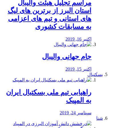
مراسم تجلیل هیئت والیبال
استان البرز از برترین های لیگ
های استانی و تیم های اعزامی
به مسابقات کشوری
اکتبر 16, 2019
جام جهانی والیبال
اکتبر 15, 2019
بسکتبال
راهیابی تیم ملی بسکتبال ایران
به المپیک
سپتامبر 24, 2019
شنا