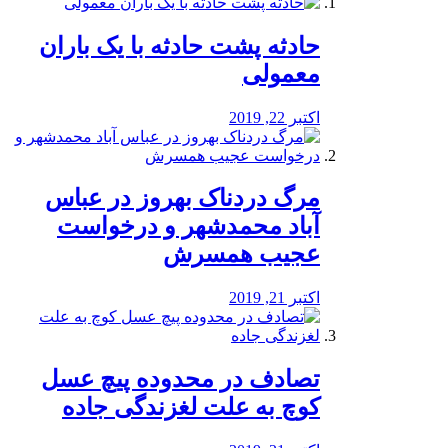
️حادثه پشت حادثه با یک باران
معمولی
اکتبر 22, 2019
مرگ دردناک بهروز در عباس
آباد محمدشهر و درخواست
عجیب همسرش
اکتبر 21, 2019
تصادف در محدوده پیچ عسل
کوچ به علت لغزندگی جاده