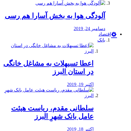
آلودگی هوا به بخش آسارا هم رسی
دسامبر 24, 2019
اقتصاد
بانک
️اعطا تسیهلات به مشاغل خانگی
در استان البرز
اکتبر 19, 2019
سلطانی مقدم، ریاست هیئت
عامل بانک شهرِ البرز
اکتبر 18, 2019