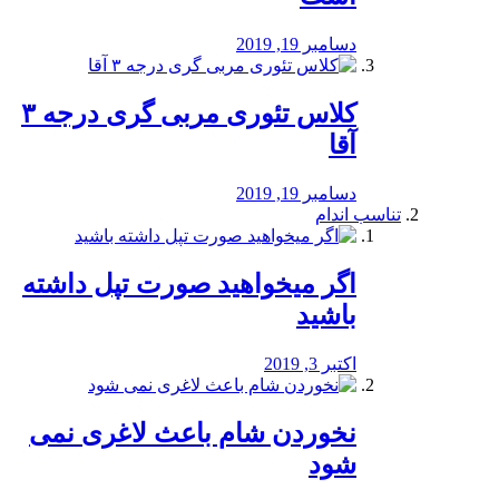
دسامبر 19, 2019
کلاس تئوری مربی گری درجه ۳
آقا
دسامبر 19, 2019
تناسب اندام
اگر میخواهید صورت تپل داشته
باشید
اکتبر 3, 2019
نخوردن شام باعث لاغری نمی
‌شود