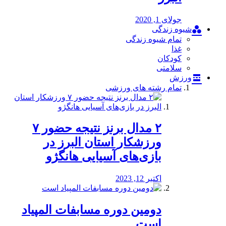
جولای 1, 2020
شیوه زندگی
تمام شیوه زندگی
غذا
کودکان
سلامتی
ورزش
تمام رشته های ورزشی
۲ مدال برنز نتیجه حضور ۷
ورزشکار استان البرز در
بازی‌های آسیایی هانگژو
اکتبر 12, 2023
دومین دوره مسابفات المپیاد
است