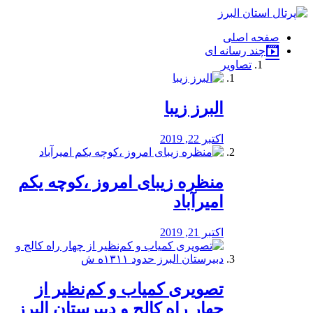
فصد
خون
صفحه اصلی
شرق
چند رسانه ای
تهران
تصاویر
خشکشویی
تصفیه
آب
البرز زیبا
طراحی
سایت
و
اکتبر 22, 2019
سئو
vip
منظره‌‌ زیبای امروز ،کوچه یکم
امیرآباد
اکتبر 21, 2019
️تصویری کمیاب و کم‌نظیر از
چهار راه كالج و دبيرستان البرز