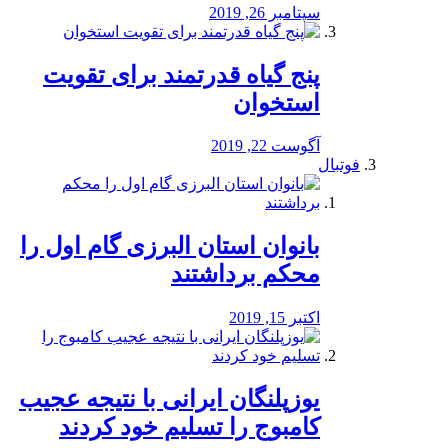
سپتامبر 26, 2019
پنج گیاه قدرتمند برای تقویت
استخوان
آگوست 22, 2019
فوتبال
بانوان استان البرزی گام اول را
محكم برداشتند
اکتبر 15, 2019
یوزپلنگان ایرانی با نتیجه عجیب
کامبوج را تسلیم خود کردند