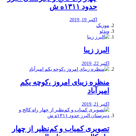
حدود ۱۳۱۱ه ش
اکتبر 19, 2019
موزیک
ویدئو
البرز زیبا
اکتبر 22, 2019
منظره‌‌ زیبای امروز ،کوچه یکم
امیرآباد
اکتبر 21, 2019
️تصویری کمیاب و کم‌نظیر از چهار