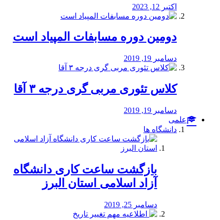
اکتبر 12, 2023
دومین دوره مسابفات المپیاد است
دسامبر 19, 2019
کلاس تئوری مربی گری درجه ۳ آقا
دسامبر 19, 2019
علمی
دانشگاه ها
بازگشت ساعت کاری دانشگاه
آزاد اسلامی استان البرز
دسامبر 25, 2019