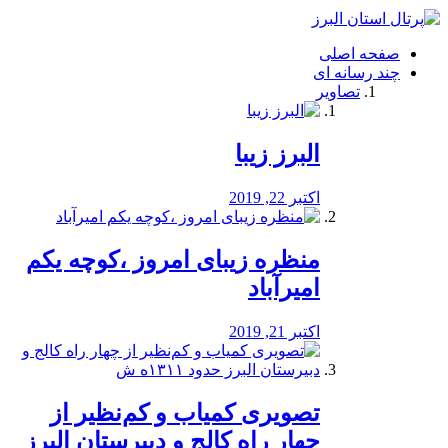
فصد
خون
صفحه اصلی
شرق
چند رسانه ای
تهران
تصاویر
خشکشویی
تصفیه
آب
البرز زیبا
طراحی
سایت
و
اکتبر 22, 2019
سئو
vip
منظره‌‌ زیبای امروز ،کوچه یکم
امیرآباد
اکتبر 21, 2019
️تصویری کمیاب و کم‌نظیر از
چهار راه كالج و دبيرستان البرز