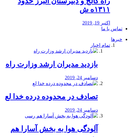
راه كالج و دبيرستان البرز حدود
۱۳۱۱ه ش
اکتبر 19, 2019
تماس با ما
خبرها
تمام اخبار
بازدید مدیران ارشد وزارت راه
دسامبر 24, 2019
تصادف در محدوده درده خدا لع
دسامبر 24, 2019
آلودگی هوا به بخش آسارا هم