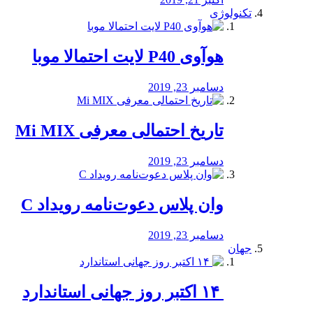
تکنولوژی
هوآوی P40 لایت احتمالا موبا
دسامبر 23, 2019
تاریخ احتمالی معرفی Mi MIX
دسامبر 23, 2019
وان پلاس دعوت‌نامه رویداد C
دسامبر 23, 2019
جهان
‏ ۱۴ اکتبر روز جهانی استاندارد