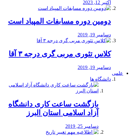
اکتبر 12, 2023
دومین دوره مسابفات المپیاد است
دسامبر 19, 2019
کلاس تئوری مربی گری درجه ۳ آقا
دسامبر 19, 2019
علمی
دانشگاه ها
بازگشت ساعت کاری دانشگاه
آزاد اسلامی استان البرز
دسامبر 25, 2019