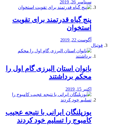
سپتامبر 26, 2019
پنج گیاه قدرتمند برای تقویت
استخوان
آگوست 22, 2019
فوتبال
بانوان استان البرزی گام اول را
محكم برداشتند
اکتبر 15, 2019
یوزپلنگان ایرانی با نتیجه عجیب
کامبوج را تسلیم خود کردند