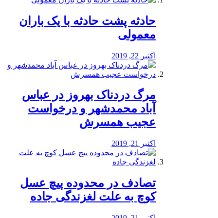
️حادثه پشت حادثه با یک باران
معمولی
اکتبر 22, 2019
مرگ دردناک بهروز در عباس
آباد محمدشهر و درخواست
عجیب همسرش
اکتبر 21, 2019
تصادف در محدوده پیچ عسل
کوچ به علت لغزندگی جاده
اکتبر 21, 2019