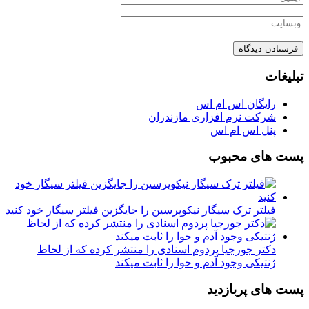
تبلیغات
رایگان اس ام اس
شرکت نرم افزاری مازندران
پنل اس ام اس
پست های محبوب
فیلتر ترک سیگار نیکوپرسین را جایگزین فیلتر سیگار خود کنید
دکتر جورجیا پردوم اسنادی را منتشر کرده که از لحاظ
ژنتیکی وجود آدم و حوا را ثابت میکند
پست های پربازدید