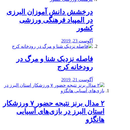
درخشش دانش آموزان البرزی
در المپیاد فرهنگی ورزشی
کشور
آگوست 23, 2019
️فاصله نزدیک شنا و مرگ در
رودخانه کرج
آگوست 21, 2019
۲ مدال برنز نتیجه حضور ۷ ورزشکار
استان البرز در بازی‌های آسیایی
هانگژو