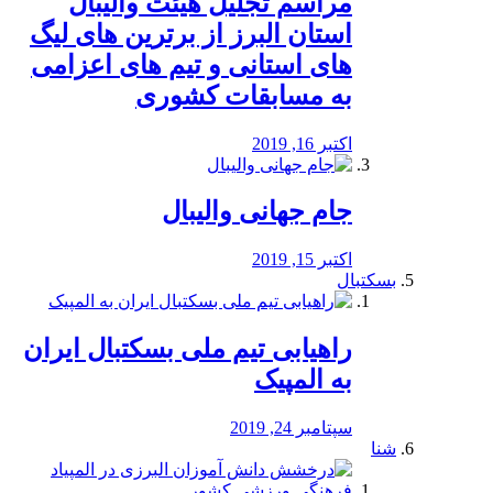
مراسم تجلیل هیئت والیبال
استان البرز از برترین های لیگ
های استانی و تیم های اعزامی
به مسابقات کشوری
اکتبر 16, 2019
جام جهانی والیبال
اکتبر 15, 2019
بسکتبال
راهیابی تیم ملی بسکتبال ایران
به المپیک
سپتامبر 24, 2019
شنا