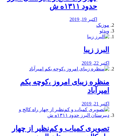
حدود ۱۳۱۱ه ش
اکتبر 19, 2019
موزیک
ویدئو
البرز زیبا
اکتبر 22, 2019
منظره‌‌ زیبای امروز ،کوچه یکم
امیرآباد
اکتبر 21, 2019
️تصویری کمیاب و کم‌نظیر از چهار