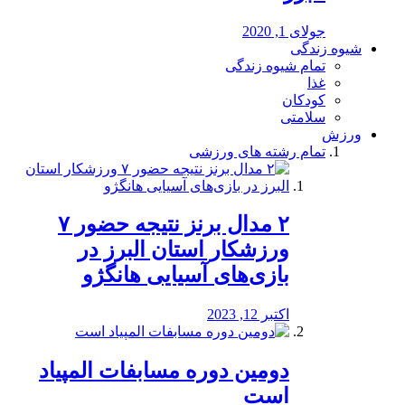
جولای 1, 2020
شیوه زندگی
تمام شیوه زندگی
غذا
کودکان
سلامتی
ورزش
تمام رشته های ورزشی
۲ مدال برنز نتیجه حضور ۷
ورزشکار استان البرز در
بازی‌های آسیایی هانگژو
اکتبر 12, 2023
دومین دوره مسابفات المپیاد
است