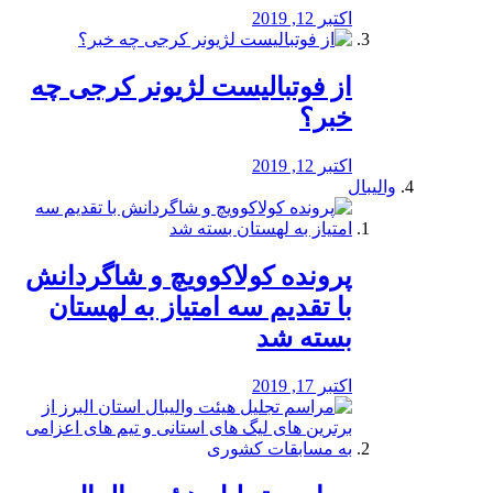
اکتبر 12, 2019
از فوتبالیست لژیونر کرجی چه
خبر؟
اکتبر 12, 2019
والیبال
پرونده کولاکوویچ و شاگردانش
با تقدیم سه امتیاز به لهستان
بسته شد
اکتبر 17, 2019