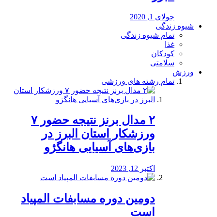
جولای 1, 2020
شیوه زندگی
تمام شیوه زندگی
غذا
کودکان
سلامتی
ورزش
تمام رشته های ورزشی
۲ مدال برنز نتیجه حضور ۷
ورزشکار استان البرز در
بازی‌های آسیایی هانگژو
اکتبر 12, 2023
دومین دوره مسابفات المپیاد
است