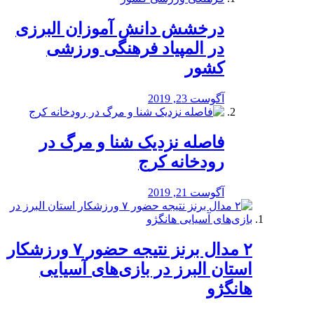
درخشش دانش آموزان البرزی
در المپیاد فرهنگی ورزشی
کشور
آگوست 23, 2019
️فاصله نزدیک شنا و مرگ در
رودخانه کرج
آگوست 21, 2019
۲ مدال برنز نتیجه حضور ۷ ورزشکار
استان البرز در بازی‌های آسیایی
هانگژو