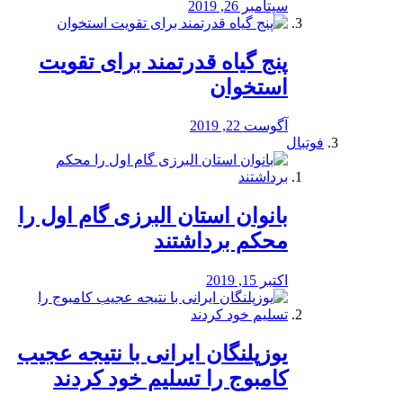
سپتامبر 26, 2019
پنج گیاه قدرتمند برای تقویت
استخوان
آگوست 22, 2019
فوتبال
بانوان استان البرزی گام اول را
محكم برداشتند
اکتبر 15, 2019
یوزپلنگان ایرانی با نتیجه عجیب
کامبوج را تسلیم خود کردند