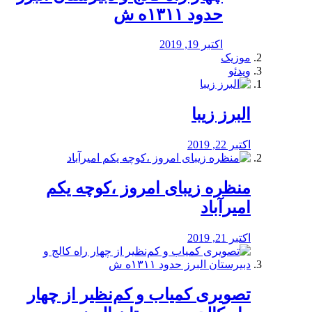
حدود ۱۳۱۱ه ش
اکتبر 19, 2019
موزیک
ویدئو
البرز زیبا
اکتبر 22, 2019
منظره‌‌ زیبای امروز ،کوچه یکم
امیرآباد
اکتبر 21, 2019
️تصویری کمیاب و کم‌نظیر از چهار