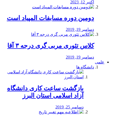
اکتبر 12, 2023
دومین دوره مسابفات المپیاد است
دسامبر 19, 2019
کلاس تئوری مربی گری درجه ۳ آقا
دسامبر 19, 2019
علمی
دانشگاه ها
بازگشت ساعت کاری دانشگاه
آزاد اسلامی استان البرز
دسامبر 25, 2019