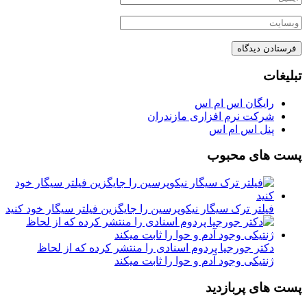
تبلیغات
رایگان اس ام اس
شرکت نرم افزاری مازندران
پنل اس ام اس
پست های محبوب
فیلتر ترک سیگار نیکوپرسین را جایگزین فیلتر سیگار خود کنید
دکتر جورجیا پردوم اسنادی را منتشر کرده که از لحاظ
ژنتیکی وجود آدم و حوا را ثابت میکند
پست های پربازدید