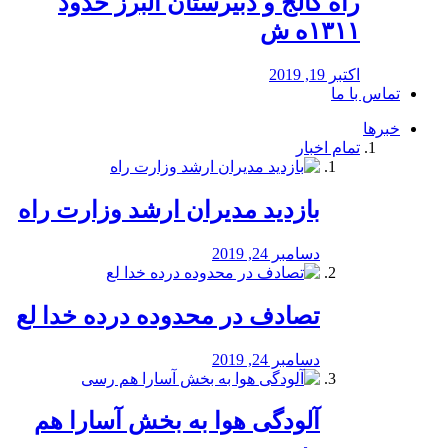
راه كالج و دبيرستان البرز حدود
۱۳۱۱ه ش
اکتبر 19, 2019
تماس با ما
خبرها
تمام اخبار
بازدید مدیران ارشد وزارت راه
دسامبر 24, 2019
تصادف در محدوده درده خدا لع
دسامبر 24, 2019
آلودگی هوا به بخش آسارا هم