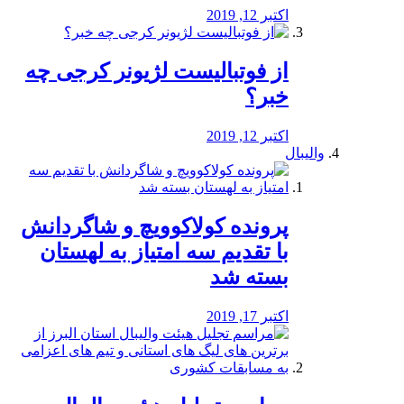
اکتبر 12, 2019
از فوتبالیست لژیونر کرجی چه
خبر؟
اکتبر 12, 2019
والیبال
پرونده کولاکوویچ و شاگردانش
با تقدیم سه امتیاز به لهستان
بسته شد
اکتبر 17, 2019