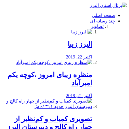
فصد
خون
صفحه اصلی
شرق
چند رسانه ای
تهران
تصاویر
خشکشویی
تصفیه
آب
البرز زیبا
طراحی
سایت
و
اکتبر 22, 2019
سئو
vip
منظره‌‌ زیبای امروز ،کوچه یکم
امیرآباد
اکتبر 21, 2019
️تصویری کمیاب و کم‌نظیر از
چهار راه كالج و دبيرستان البرز