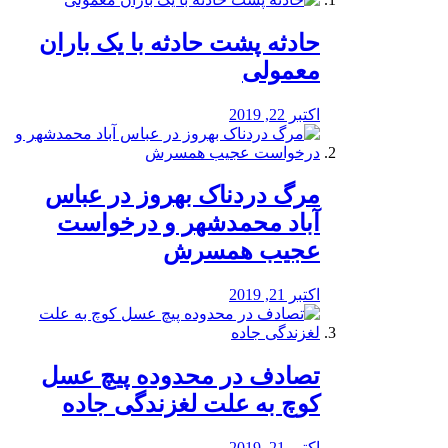
️حادثه پشت حادثه با یک باران
معمولی
اکتبر 22, 2019
مرگ دردناک بهروز در عباس
آباد محمدشهر و درخواست
عجیب همسرش
اکتبر 21, 2019
تصادف در محدوده پیچ عسل
کوچ به علت لغزندگی جاده
اکتبر 21, 2019