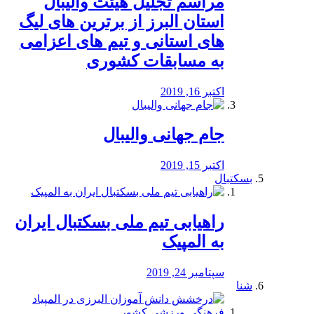
مراسم تجلیل هیئت والیبال
استان البرز از برترین های لیگ
های استانی و تیم های اعزامی
به مسابقات کشوری
اکتبر 16, 2019
جام جهانی والیبال
اکتبر 15, 2019
بسکتبال
راهیابی تیم ملی بسکتبال ایران
به المپیک
سپتامبر 24, 2019
شنا