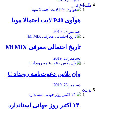
تکنولوژی
هوآوی P40 لایت احتمالا موبا
دسامبر 23, 2019
تاریخ احتمالی معرفی Mi MIX
دسامبر 23, 2019
وان پلاس دعوت‌نامه رویداد C
دسامبر 23, 2019
جهان
‏ ۱۴ اکتبر روز جهانی استاندارد