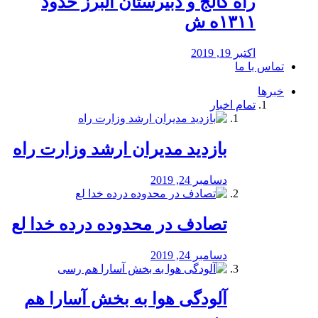
راه كالج و دبيرستان البرز حدود
۱۳۱۱ه ش
اکتبر 19, 2019
تماس با ما
خبرها
تمام اخبار
بازدید مدیران ارشد وزارت راه
دسامبر 24, 2019
تصادف در محدوده درده خدا لع
دسامبر 24, 2019
آلودگی هوا به بخش آسارا هم