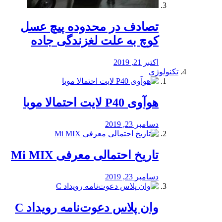
تصادف در محدوده پیچ عسل
کوچ به علت لغزندگی جاده
اکتبر 21, 2019
تکنولوژی
هوآوی P40 لایت احتمالا موبا
دسامبر 23, 2019
تاریخ احتمالی معرفی Mi MIX
دسامبر 23, 2019
وان پلاس دعوت‌نامه رویداد C