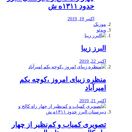
حدود ۱۳۱۱ه ش
اکتبر 19, 2019
موزیک
ویدئو
البرز زیبا
اکتبر 22, 2019
منظره‌‌ زیبای امروز ،کوچه یکم
امیرآباد
اکتبر 21, 2019
️تصویری کمیاب و کم‌نظیر از چهار