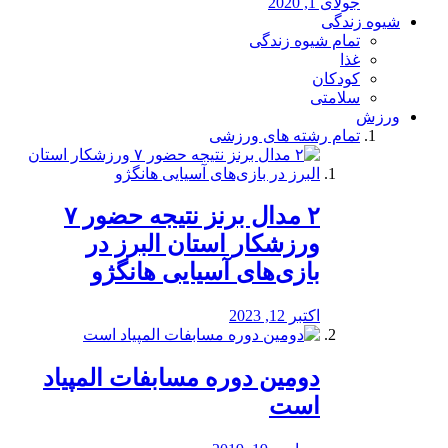
جولای 1, 2020
شیوه زندگی
تمام شیوه زندگی
غذا
کودکان
سلامتی
ورزش
تمام رشته های ورزشی
۲ مدال برنز نتیجه حضور ۷
ورزشکار استان البرز در
بازی‌های آسیایی هانگژو
اکتبر 12, 2023
دومین دوره مسابفات المپیاد
است