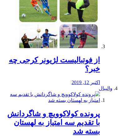
از فوتبالیست لژیونر کرجی چه
خبر؟
اکتبر 12, 2019
والیبال
پرونده کولاکوویچ و شاگردانش
با تقدیم سه امتیاز به لهستان
بسته شد