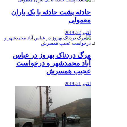
️حادثه پشت حادثه با یک باران
معمولی
اکتبر 22, 2019
مرگ دردناک بهروز در عباس
آباد محمدشهر و درخواست
عجیب همسرش
اکتبر 21, 2019