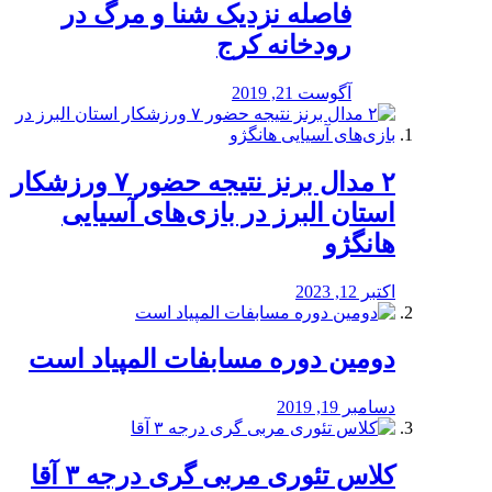
️فاصله نزدیک شنا و مرگ در
رودخانه کرج
آگوست 21, 2019
۲ مدال برنز نتیجه حضور ۷ ورزشکار
استان البرز در بازی‌های آسیایی
هانگژو
اکتبر 12, 2023
دومین دوره مسابفات المپیاد است
دسامبر 19, 2019
کلاس تئوری مربی گری درجه ۳ آقا