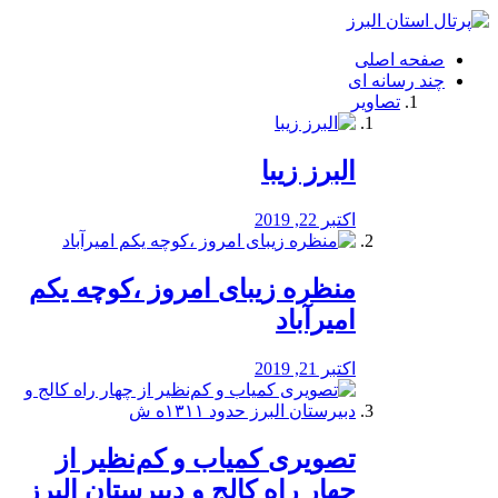
فصد
خون
صفحه اصلی
شرق
چند رسانه ای
تهران
تصاویر
خشکشویی
تصفیه
آب
البرز زیبا
طراحی
سایت
و
اکتبر 22, 2019
سئو
vip
منظره‌‌ زیبای امروز ،کوچه یکم
امیرآباد
اکتبر 21, 2019
️تصویری کمیاب و کم‌نظیر از
چهار راه كالج و دبيرستان البرز