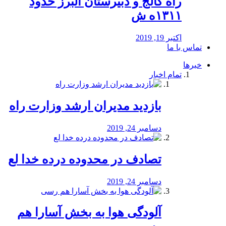
راه كالج و دبيرستان البرز حدود
۱۳۱۱ه ش
اکتبر 19, 2019
تماس با ما
خبرها
تمام اخبار
بازدید مدیران ارشد وزارت راه
دسامبر 24, 2019
تصادف در محدوده درده خدا لع
دسامبر 24, 2019
آلودگی هوا به بخش آسارا هم