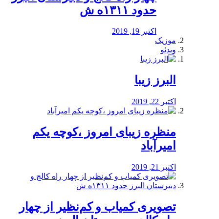
حدود ۱۳۱۱ه ش
اکتبر 19, 2019
موزیک
ویدئو
البرز زیبا
اکتبر 22, 2019
منظره‌‌ زیبای امروز ،کوچه یکم
امیرآباد
اکتبر 21, 2019
️تصویری کمیاب و کم‌نظیر از چهار