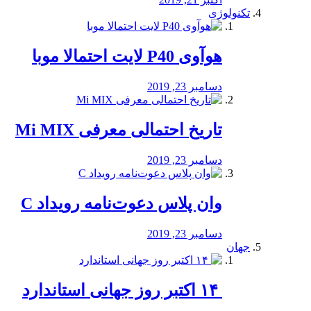
تکنولوژی
هوآوی P40 لایت احتمالا موبا
دسامبر 23, 2019
تاریخ احتمالی معرفی Mi MIX
دسامبر 23, 2019
وان پلاس دعوت‌نامه رویداد C
دسامبر 23, 2019
جهان
‏ ۱۴ اکتبر روز جهانی استاندارد