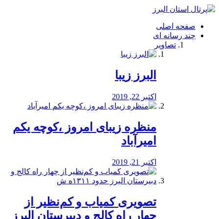
فصد
خون
صفحه اصلی
شرق
چند رسانه ای
تهران
تصاویر
خشکشویی
تصفیه
آب
البرز زیبا
طراحی
سایت
و
اکتبر 22, 2019
سئو
vip
منظره‌‌ زیبای امروز ،کوچه یکم
امیرآباد
اکتبر 21, 2019
️تصویری کمیاب و کم‌نظیر از
چهار راه كالج و دبيرستان البرز