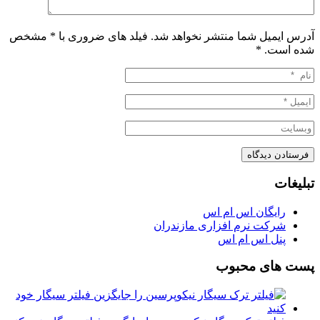
آدرس ایمیل شما منتشر نخواهد شد. فیلد های ضروری با * مشخص
شده است.
*
تبلیغات
رایگان اس ام اس
شرکت نرم افزاری مازندران
پنل اس ام اس
پست های محبوب