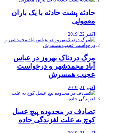
️حادثه پشت حادثه با یک باران
معمولی
اکتبر 22, 2019
مرگ دردناک بهروز در عباس
آباد محمدشهر و درخواست
عجیب همسرش
اکتبر 21, 2019
تصادف در محدوده پیچ عسل
کوچ به علت لغزندگی جاده
اکتبر 21, 2019