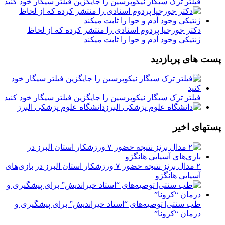
فیلتر ترک سیگار نیکوپرسین را جایگزین فیلتر سیگار خود کنید
دکتر جورجیا پردوم اسنادی را منتشر کرده که از لحاظ
ژنتیکی وجود آدم و حوا را ثابت میکند
پست های پربازدید
فیلتر ترک سیگار نیکوپرسین را جایگزین فیلتر سیگار خود کنید
دانشگاه علوم پزشکی البرز
پستهای اخیر
۲ مدال برنز نتیجه حضور ۷ ورزشکار استان البرز در بازی‌های
آسیایی هانگژو
طب سنتی| توصیه‌‌های “استاد خیراندیش” برای پیشگیری و
درمان “کرونا”