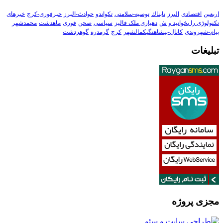
اربعین
اقتصادی
البرز
تابناك
توصیه-سلامتی
تکواندو
حوادث-البرز
خبرفوری-کرج
خبرهای
تکنولوڑی را بخوانید و ش
دهیاری ملک فالیز
سیاسی
صحن
فوری
ماهدشت
محمدشهر
پیام-شهروندی
کانال-پیشاهنگیکمالشهر
کرج
گرمدره
گوهردشت
تبلیغات
مجزی پروژه