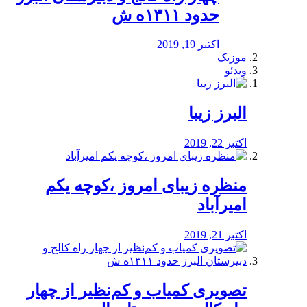
حدود ۱۳۱۱ه ش
اکتبر 19, 2019
موزیک
ویدئو
البرز زیبا
اکتبر 22, 2019
منظره‌‌ زیبای امروز ،کوچه یکم
امیرآباد
اکتبر 21, 2019
️تصویری کمیاب و کم‌نظیر از چهار