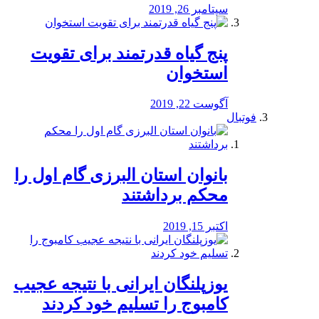
سپتامبر 26, 2019
پنج گیاه قدرتمند برای تقویت
استخوان
آگوست 22, 2019
فوتبال
بانوان استان البرزی گام اول را
محكم برداشتند
اکتبر 15, 2019
یوزپلنگان ایرانی با نتیجه عجیب
کامبوج را تسلیم خود کردند