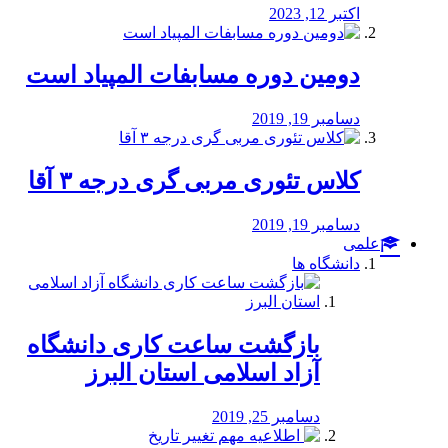
اکتبر 12, 2023
دومین دوره مسابفات المپیاد است
دسامبر 19, 2019
کلاس تئوری مربی گری درجه ۳ آقا
دسامبر 19, 2019
علمی
دانشگاه ها
بازگشت ساعت کاری دانشگاه
آزاد اسلامی استان البرز
دسامبر 25, 2019