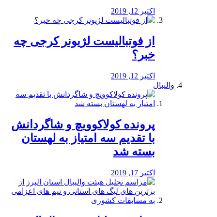
اکتبر 12, 2019
از فوتبالیست لژیونر کرجی چه
خبر؟
اکتبر 12, 2019
والیبال
پرونده کولاکوویچ و شاگردانش
با تقدیم سه امتیاز به لهستان
بسته شد
اکتبر 17, 2019