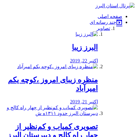
فصد
خون
صفحه اصلی
شرق
چند رسانه ای
تهران
تصاویر
خشکشویی
تصفیه
آب
البرز زیبا
طراحی
سایت
و
اکتبر 22, 2019
سئو
vip
منظره‌‌ زیبای امروز ،کوچه یکم
امیرآباد
اکتبر 21, 2019
️تصویری کمیاب و کم‌نظیر از
چهار راه كالج و دبيرستان البرز