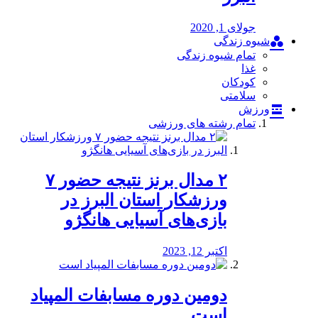
جولای 1, 2020
شیوه زندگی
تمام شیوه زندگی
غذا
کودکان
سلامتی
ورزش
تمام رشته های ورزشی
۲ مدال برنز نتیجه حضور ۷
ورزشکار استان البرز در
بازی‌های آسیایی هانگژو
اکتبر 12, 2023
دومین دوره مسابفات المپیاد
است