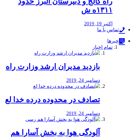
راه كالج و دبيرستان البرز حدود
۱۳۱۱ه ش
اکتبر 19, 2019
تماس با ما
خبرها
تمام اخبار
بازدید مدیران ارشد وزارت راه
دسامبر 24, 2019
تصادف در محدوده درده خدا لع
دسامبر 24, 2019
آلودگی هوا به بخش آسارا هم