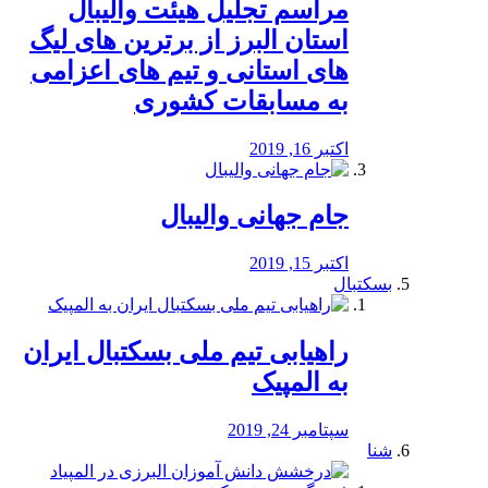
مراسم تجلیل هیئت والیبال
استان البرز از برترین های لیگ
های استانی و تیم های اعزامی
به مسابقات کشوری
اکتبر 16, 2019
جام جهانی والیبال
اکتبر 15, 2019
بسکتبال
راهیابی تیم ملی بسکتبال ایران
به المپیک
سپتامبر 24, 2019
شنا