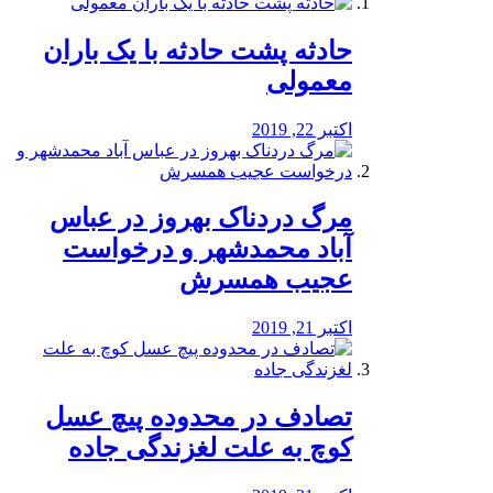
️حادثه پشت حادثه با یک باران
معمولی
اکتبر 22, 2019
مرگ دردناک بهروز در عباس
آباد محمدشهر و درخواست
عجیب همسرش
اکتبر 21, 2019
تصادف در محدوده پیچ عسل
کوچ به علت لغزندگی جاده