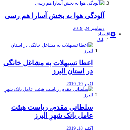
آلودگی هوا به بخش آسارا هم رسی
دسامبر 24, 2019
اقتصاد
بانک
️اعطا تسیهلات به مشاغل خانگی
در استان البرز
اکتبر 19, 2019
سلطانی مقدم، ریاست هیئت
عامل بانک شهرِ البرز
اکتبر 18, 2019