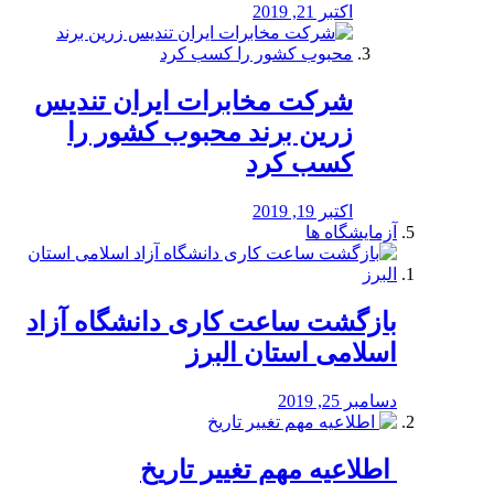
اکتبر 21, 2019
شرکت مخابرات ایران تندیس
زرین برند محبوب کشور را
کسب کرد
اکتبر 19, 2019
آزمایشگاه ها
بازگشت ساعت کاری دانشگاه آزاد
اسلامی استان البرز
دسامبر 25, 2019
️ اطلاعیه مهم تغییر تاریخ