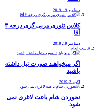
دسامبر 19, 2019
کلاس تئوری مربی گری درجه ۳
آقا
دسامبر 19, 2019
تناسب اندام
اگر میخواهید صورت تپل داشته
باشید
اکتبر 3, 2019
نخوردن شام باعث لاغری نمی
‌شود