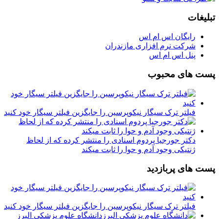
تبلیغات
رایگان اس ام اس
شرکت نرم افزاری مازندران
پنل اس ام اس
پست های محبوب
فیلتر ترک سیگار نیکوپرسین را جایگزین فیلتر سیگار خود کنید
دکتر جورجیا پردوم اسنادی را منتشر کرده که از لحاظ
ژنتیکی وجود آدم و حوا را ثابت میکند
پست های پربازدید
فیلتر ترک سیگار نیکوپرسین را جایگزین فیلتر سیگار خود کنید
دانشگاه علوم پزشکی البرز