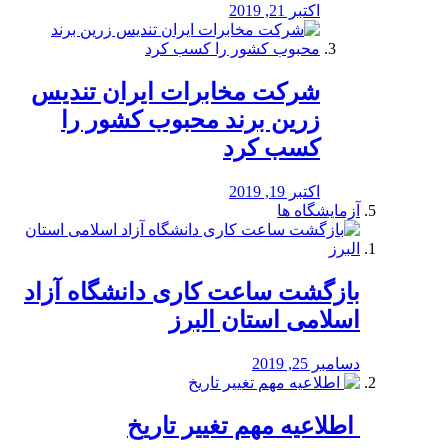
اکتبر 21, 2019
شرکت مخابرات ایران تندیس
زرین برند محبوب کشور را
کسب کرد
اکتبر 19, 2019
آزمایشگاه ها
بازگشت ساعت کاری دانشگاه آزاد
اسلامی استان البرز
دسامبر 25, 2019
️ اطلاعیه مهم تغییر تاریخ