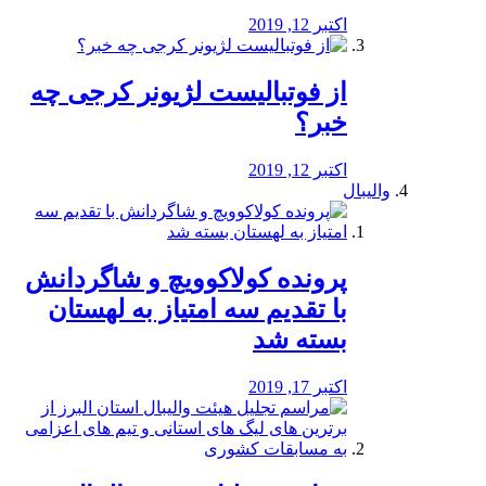
اکتبر 12, 2019
از فوتبالیست لژیونر کرجی چه
خبر؟
اکتبر 12, 2019
والیبال
پرونده کولاکوویچ و شاگردانش
با تقدیم سه امتیاز به لهستان
بسته شد
اکتبر 17, 2019