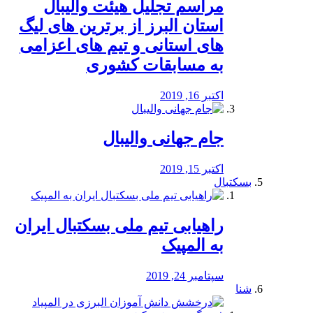
مراسم تجلیل هیئت والیبال
استان البرز از برترین های لیگ
های استانی و تیم های اعزامی
به مسابقات کشوری
اکتبر 16, 2019
جام جهانی والیبال
اکتبر 15, 2019
بسکتبال
راهیابی تیم ملی بسکتبال ایران
به المپیک
سپتامبر 24, 2019
شنا