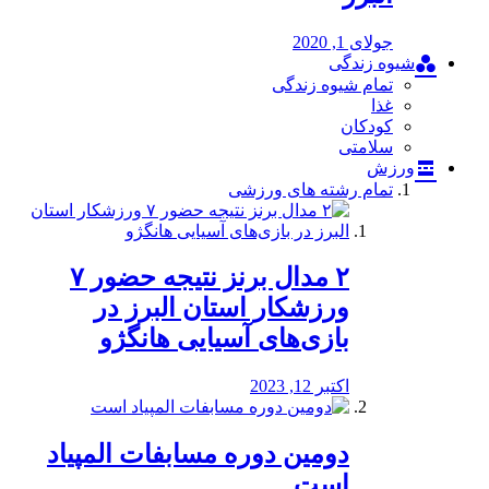
جولای 1, 2020
شیوه زندگی
تمام شیوه زندگی
غذا
کودکان
سلامتی
ورزش
تمام رشته های ورزشی
۲ مدال برنز نتیجه حضور ۷
ورزشکار استان البرز در
بازی‌های آسیایی هانگژو
اکتبر 12, 2023
دومین دوره مسابفات المپیاد
است