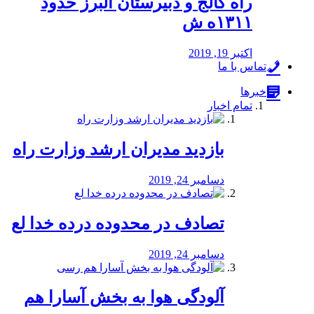
راه كالج و دبيرستان البرز حدود
۱۳۱۱ه ش
اکتبر 19, 2019
تماس با ما
خبرها
تمام اخبار
بازدید مدیران ارشد وزارت راه
دسامبر 24, 2019
تصادف در محدوده درده خدا لع
دسامبر 24, 2019
آلودگی هوا به بخش آسارا هم