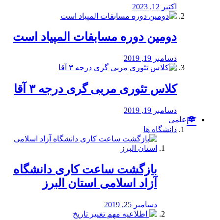
اکتبر 12, 2023
دومین دوره مسابفات المپیاد است
دسامبر 19, 2019
کلاس تئوری مربی گری درجه ۳ آقا
دسامبر 19, 2019
علمی
دانشگاه ها
بازگشت ساعت کاری دانشگاه
آزاد اسلامی استان البرز
دسامبر 25, 2019