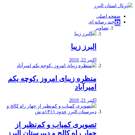
فصد
خون
صفحه اصلی
شرق
چند رسانه ای
تهران
تصاویر
خشکشویی
تصفیه
آب
البرز زیبا
طراحی
سایت
و
اکتبر 22, 2019
سئو
vip
منظره‌‌ زیبای امروز ،کوچه یکم
امیرآباد
اکتبر 21, 2019
️تصویری کمیاب و کم‌نظیر از
چهار راه كالج و دبيرستان البرز