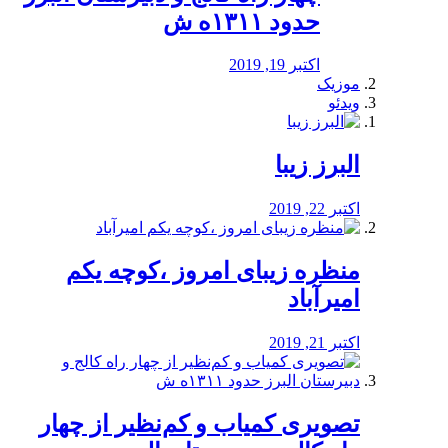
حدود ۱۳۱۱ه ش
اکتبر 19, 2019
موزیک
ویدئو
البرز زیبا
اکتبر 22, 2019
منظره‌‌ زیبای امروز ،کوچه یکم
امیرآباد
اکتبر 21, 2019
️تصویری کمیاب و کم‌نظیر از چهار