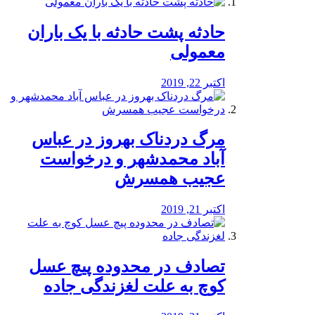
️حادثه پشت حادثه با یک باران
معمولی
اکتبر 22, 2019
مرگ دردناک بهروز در عباس
آباد محمدشهر و درخواست
عجیب همسرش
اکتبر 21, 2019
تصادف در محدوده پیچ عسل
کوچ به علت لغزندگی جاده