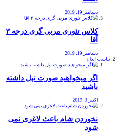
دسامبر 19, 2019
کلاس تئوری مربی گری درجه ۳
آقا
دسامبر 19, 2019
تناسب اندام
اگر میخواهید صورت تپل داشته
باشید
اکتبر 3, 2019
نخوردن شام باعث لاغری نمی
‌شود