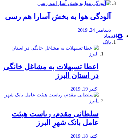
آلودگی هوا به بخش آسارا هم رسی
دسامبر 24, 2019
اقتصاد
بانک
️اعطا تسیهلات به مشاغل خانگی
در استان البرز
اکتبر 19, 2019
سلطانی مقدم، ریاست هیئت
عامل بانک شهرِ البرز
اکتبر 18, 2019