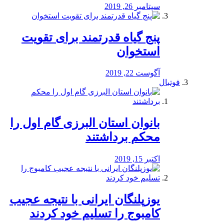
سپتامبر 26, 2019
پنج گیاه قدرتمند برای تقویت
استخوان
آگوست 22, 2019
فوتبال
بانوان استان البرزی گام اول را
محكم برداشتند
اکتبر 15, 2019
یوزپلنگان ایرانی با نتیجه عجیب
کامبوج را تسلیم خود کردند