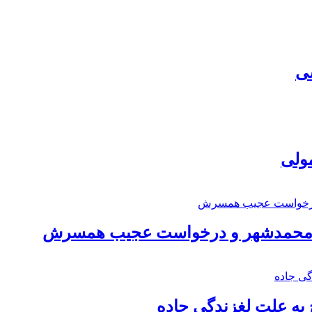
سی
مولی
اد محمدشهر و درخواست عجیب همسرش
به علت لغزندگی جاده