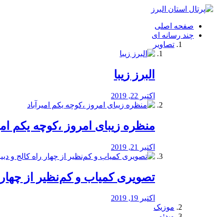
فصد
خون
صفحه اصلی
شرق
چند رسانه ای
تهران
تصاویر
خشکشویی
تصفیه
آب
البرز زیبا
طراحی
سایت
و
اکتبر 22, 2019
سئو
vip
منظره‌‌ زیبای امروز ،کوچه یکم امی
اکتبر 21, 2019
️تصویری کمیاب و کم‌نظیر از چهار راه 
اکتبر 19, 2019
موزیک
ویدئو