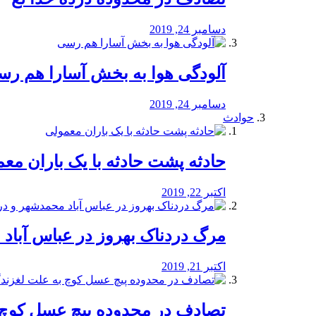
دسامبر 24, 2019
آلودگی هوا به بخش آسارا هم ر
دسامبر 24, 2019
حوادث
️حادثه پشت حادثه با یک باران مع
اکتبر 22, 2019
مرگ دردناک بهروز در عباس آب
اکتبر 21, 2019
تصادف در محدوده پیچ عسل کوچ 