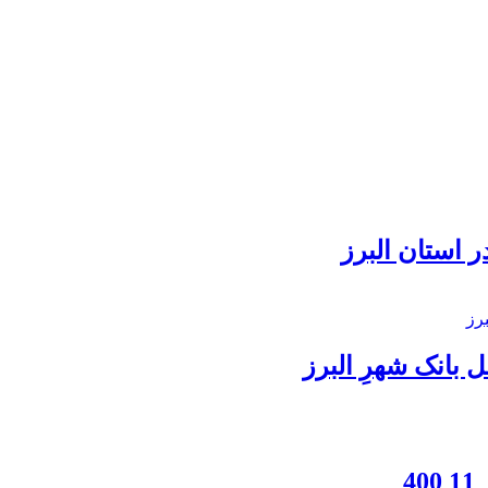
 استان البرز
بانک شهرِ البرز
4