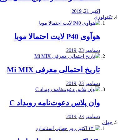
اکتبر 21, 2019
تکنولوژی
هوآوی P40 لایت احتمالا موبا
دسامبر 23, 2019
تاریخ احتمالی معرفی Mi MIX
دسامبر 23, 2019
وان پلاس دعوت‌نامه رویداد C
دسامبر 23, 2019
جهان