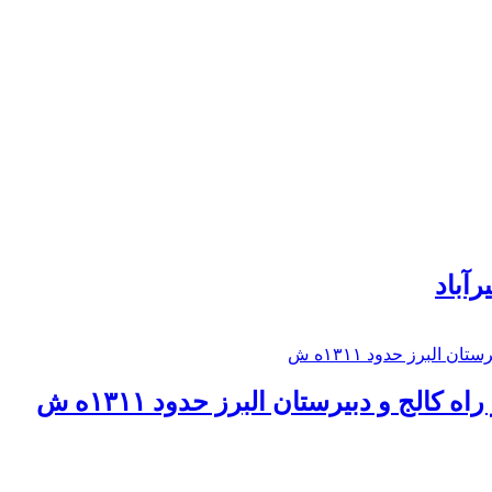
رآباد
كالج و دبيرستان البرز حدود ۱۳۱۱ه ش