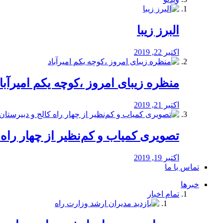
البرز زیبا
اکتبر 22, 2019
منظره‌‌ زیبای امروز ،کوچه یکم امیرآبا
اکتبر 21, 2019
️تصویری کمیاب و کم‌نظیر از چهار راه كالج
اکتبر 19, 2019
تماس با ما
خبرها
تمام اخبار