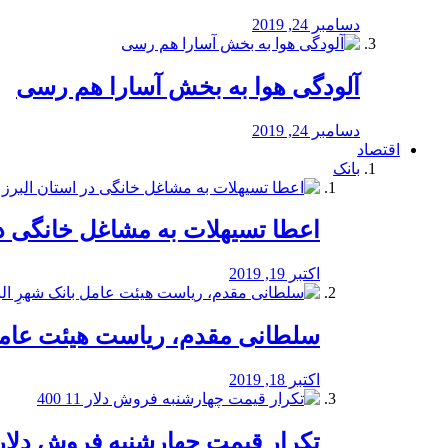
دسامبر 24, 2019
آلودگی هوا به بخش آسارا هم رسی
دسامبر 24, 2019
اقتصاد
بانک
️اعطا تسیهلات به مشاغل خانگی در
اکتبر 19, 2019
سلطانی مقدم، ریاست هیئت عامل 
اکتبر 18, 2019
تکرار قیمت چهارشنبه فروش دلار 11 00