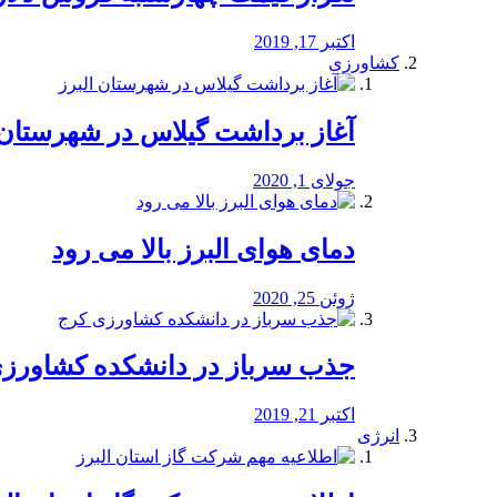
اکتبر 17, 2019
کشاورزی
آغاز برداشت گیلاس در شهرستان 
جولای 1, 2020
دمای هوای البرز بالا می رود
ژوئن 25, 2020
جذب سرباز در دانشکده کشاورز
اکتبر 21, 2019
انرژی