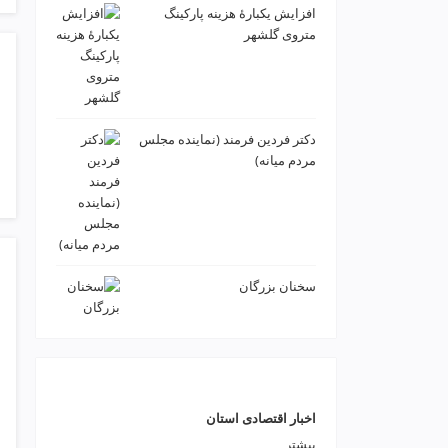
ت
افزایش یکبارۀ هزینه پارکینگ
ص
متروی گلشهر
ف
ی
ه
آ
ب
دكتر فردين فرمند (نماينده مجلس
ط
مردم میانه)
ر
ا
ح
ی
س
ا
سخنان بزرگان
ی
ت
و
س
ئ
و
اخبار اقتصادی استان
v
i
بیشتر