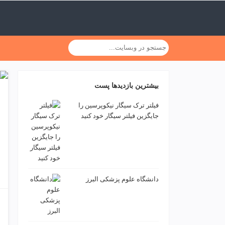
ف
ص
د
خ
و
ن
ش
ر
بیشترین بازدیدها پست
ق
ت
فیلتر ترک سیگار نیکوپرسین را
ه
جایگزین فیلتر سیگار خود کنید
ر
ا
ن
خ
ش
ک
دانشگاه علوم پزشکی البرز
ش
و
ی
ی