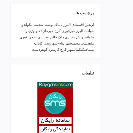
برچسب ها
اربعین
اقتصادی
البرز
تابناك
توصیه-سلامتی
تکواندو
حوادث-البرز
خبرفوری-کرج
خبرهای تکنولوڑی را
بخوانید و ش
دهیاری ملک فالیز
سیاسی
صحن
فوری
ماهدشت
محمدشهر
پیام-شهروندی
کانال-
پیشاهنگیکمالشهر
کرج
گرمدره
گوهردشت
تبلیغات