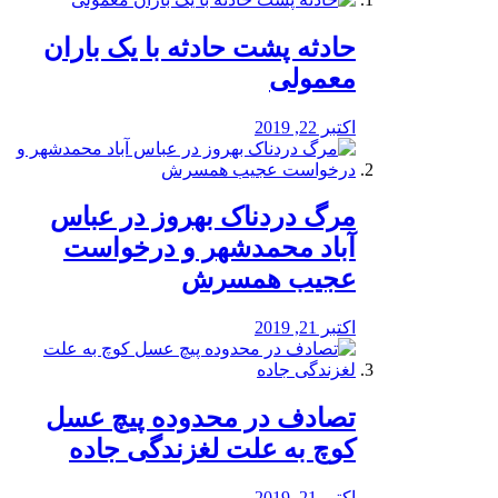
️حادثه پشت حادثه با یک باران
معمولی
اکتبر 22, 2019
مرگ دردناک بهروز در عباس
آباد محمدشهر و درخواست
عجیب همسرش
اکتبر 21, 2019
تصادف در محدوده پیچ عسل
کوچ به علت لغزندگی جاده
اکتبر 21, 2019