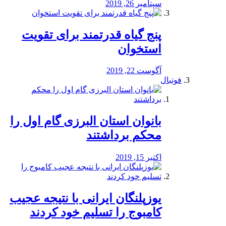
سپتامبر 26, 2019
پنج گیاه قدرتمند برای تقویت
استخوان
آگوست 22, 2019
فوتبال
بانوان استان البرزی گام اول را
محكم برداشتند
اکتبر 15, 2019
یوزپلنگان ایرانی با نتیجه عجیب
کامبوج را تسلیم خود کردند