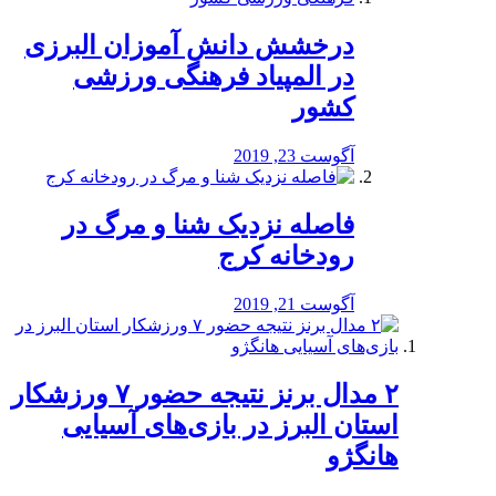
درخشش دانش آموزان البرزی
در المپیاد فرهنگی ورزشی
کشور
آگوست 23, 2019
️فاصله نزدیک شنا و مرگ در
رودخانه کرج
آگوست 21, 2019
۲ مدال برنز نتیجه حضور ۷ ورزشکار
استان البرز در بازی‌های آسیایی
هانگژو