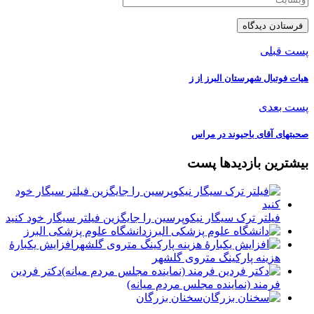
پست قبلی
هیات فوتبال شهرستان البرز از ز
پست بعدی
صحبتهای آقای باجیوند در مراس
بیشترین بازدیدها پست
فیلتر ترک سیگار نیکوپرسین را جایگزین فیلتر سیگار خود کنید
دانشگاه علوم پزشکی البرز
افزایش یکبارۀ
هزینه پارکینگ متروی گلشهر
دكتر فردين
فرمند (نماينده مجلس مردم میانه)
سخنان بزرگان