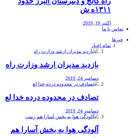
راه كالج و دبيرستان البرز حدود
۱۳۱۱ه ش
اکتبر 19, 2019
تماس با ما
خبرها
تمام اخبار
بازدید مدیران ارشد وزارت راه
دسامبر 24, 2019
تصادف در محدوده درده خدا لع
دسامبر 24, 2019
آلودگی هوا به بخش آسارا هم