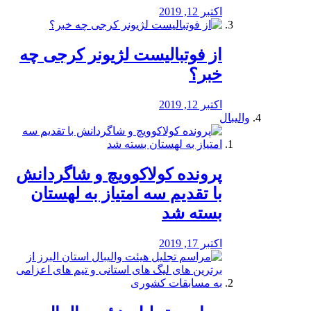
اکتبر 12, 2019
از فوتبالیست لژیونر کرجی چه
خبر؟
اکتبر 12, 2019
والیبال
پرونده کولاکوویچ و شاگردانش
با تقدیم سه امتیاز به لهستان
بسته شد
اکتبر 17, 2019