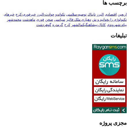
برچسب ها
اربعین
اقتصادی
البرز
تابناك
توصیه-سلامتی
تکواندو
حوادث-البرز
خبرفوری-کرج
خبرهای
تکنولوڑی را بخوانید و ش
دهیاری ملک فالیز
سیاسی
صحن
فوری
ماهدشت
محمدشهر
پیام-شهروندی
کانال-پیشاهنگیکمالشهر
کرج
گرمدره
گوهردشت
تبلیغات
مجزی پروژه