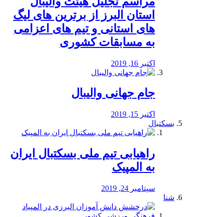
مراسم تجلیل هیئت والیبال
استان البرز از برترین های لیگ
های استانی و تیم های اعزامی
به مسابقات کشوری
اکتبر 16, 2019
جام جهانی والیبال
اکتبر 15, 2019
بسکتبال
راهیابی تیم ملی بسکتبال ایران
به المپیک
سپتامبر 24, 2019
شنا