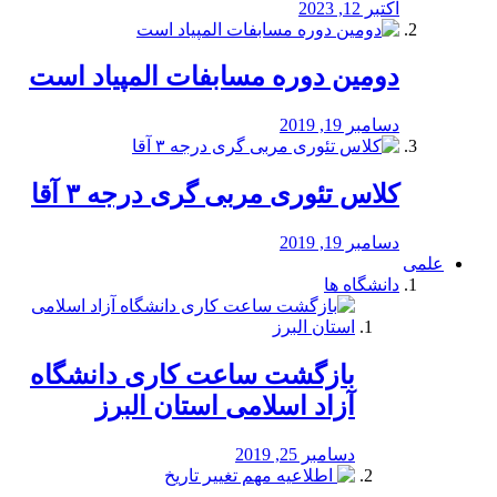
اکتبر 12, 2023
دومین دوره مسابفات المپیاد است
دسامبر 19, 2019
کلاس تئوری مربی گری درجه ۳ آقا
دسامبر 19, 2019
علمی
دانشگاه ها
بازگشت ساعت کاری دانشگاه
آزاد اسلامی استان البرز
دسامبر 25, 2019