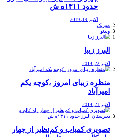
حدود ۱۳۱۱ه ش
اکتبر 19, 2019
موزیک
ویدئو
البرز زیبا
اکتبر 22, 2019
منظره‌‌ زیبای امروز ،کوچه یکم
امیرآباد
اکتبر 21, 2019
️تصویری کمیاب و کم‌نظیر از چهار