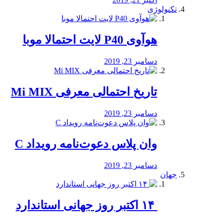
تکنولوژی
هوآوی P40 لایت احتمالا موبا
دسامبر 23, 2019
تاریخ احتمالی معرفی Mi MIX
دسامبر 23, 2019
وان پلاس دعوت‌نامه رویداد C
دسامبر 23, 2019
جهان
‏ ۱۴ اکتبر روز جهانی استاندارد