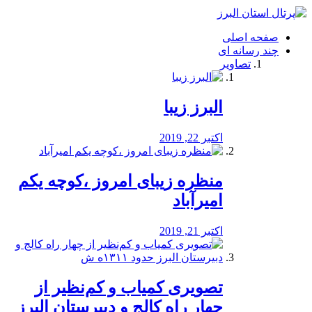
فصد
خون
صفحه اصلی
شرق
چند رسانه ای
تهران
تصاویر
خشکشویی
تصفیه
آب
البرز زیبا
طراحی
سایت
و
اکتبر 22, 2019
سئو
vip
منظره‌‌ زیبای امروز ،کوچه یکم
امیرآباد
اکتبر 21, 2019
️تصویری کمیاب و کم‌نظیر از
چهار راه كالج و دبيرستان البرز