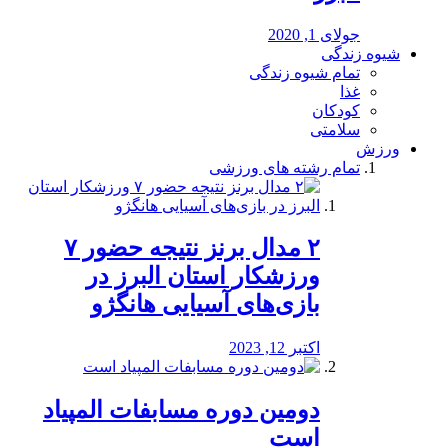
جولای 1, 2020
شیوه زندگی
تمام شیوه زندگی
غذا
کودکان
سلامتی
ورزش
تمام رشته های ورزشی
۲ مدال برنز نتیجه حضور ۷
ورزشکار استان البرز در
بازی‌های آسیایی هانگژو
اکتبر 12, 2023
دومین دوره مسابفات المپیاد
است