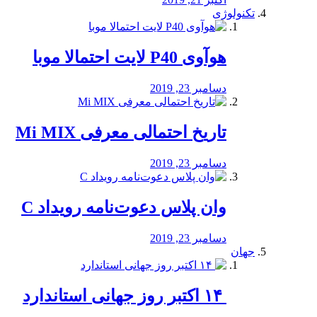
تکنولوژی
هوآوی P40 لایت احتمالا موبا
دسامبر 23, 2019
تاریخ احتمالی معرفی Mi MIX
دسامبر 23, 2019
وان پلاس دعوت‌نامه رویداد C
دسامبر 23, 2019
جهان
‏ ۱۴ اکتبر روز جهانی استاندارد