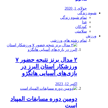
جولای 1, 2020
شیوه زندگی
تمام شیوه زندگی
غذا
کودکان
سلامتی
ورزش
تمام رشته های ورزشی
۲ مدال برنز نتیجه حضور ۷
ورزشکار استان البرز در
بازی‌های آسیایی هانگژو
اکتبر 12, 2023
دومین دوره مسابفات المپیاد
است