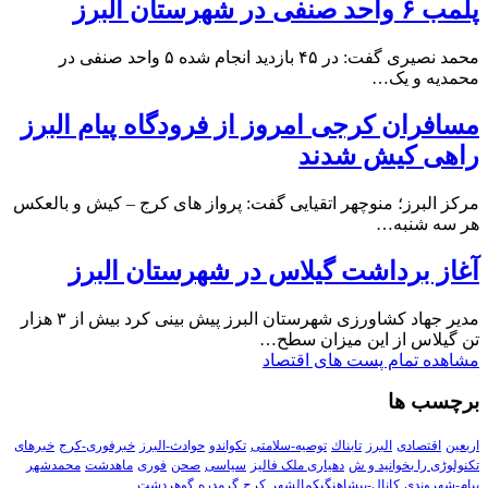
پلمب ۶ واحد صنفی در شهرستان البرز
محمد نصیری گفت: در ۴۵ بازدید انجام شده ۵ واحد صنفی در
محمدیه و یک…
مسافران کرجی امروز از فرودگاه پیام البرز
راهی کیش شدند
مرکز البرز؛ منوچهر اتقیایی گفت: پرواز های کرج – کیش و بالعکس
هر سه شنبه…
آغاز برداشت گیلاس در شهرستان البرز
مدیر جهاد کشاورزی شهرستان البرز پیش بینی کرد بیش از ۳ هزار
تن گیلاس از این میزان سطح…
مشاهده تمام پست های اقتصاد
برچسب ها
اربعین
اقتصادی
البرز
تابناك
توصیه-سلامتی
تکواندو
حوادث-البرز
خبرفوری-کرج
خبرهای
تکنولوڑی را بخوانید و ش
دهیاری ملک فالیز
سیاسی
صحن
فوری
ماهدشت
محمدشهر
پیام-شهروندی
کانال-پیشاهنگیکمالشهر
کرج
گرمدره
گوهردشت