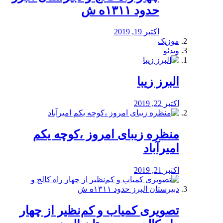
حدود ۱۳۱۱ه ش
اکتبر 19, 2019
موزیک
ویدئو
البرز زیبا
اکتبر 22, 2019
منظره‌‌ زیبای امروز ،کوچه یکم
امیرآباد
اکتبر 21, 2019
️تصویری کمیاب و کم‌نظیر از چهار