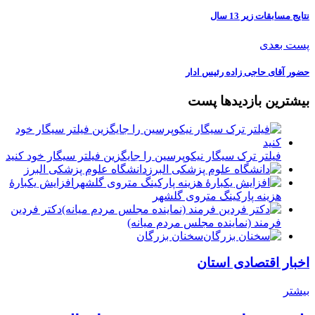
نتایج مسابقات زیر 13 سال
پست بعدی
حضور آقای حاجی زاده رئیس ادار
بیشترین بازدیدها پست
فیلتر ترک سیگار نیکوپرسین را جایگزین فیلتر سیگار خود کنید
دانشگاه علوم پزشکی البرز
افزایش یکبارۀ
هزینه پارکینگ متروی گلشهر
دكتر فردين
فرمند (نماينده مجلس مردم میانه)
سخنان بزرگان
اخبار اقتصادی استان
بیشتر