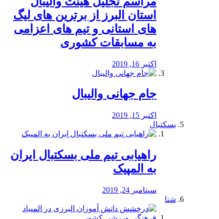
مراسم تجلیل هیئت والیبال
استان البرز از برترین های لیگ
های استانی و تیم های اعزامی
به مسابقات کشوری
اکتبر 16, 2019
جام جهانی والیبال
اکتبر 15, 2019
بسکتبال
راهیابی تیم ملی بسکتبال ایران
به المپیک
سپتامبر 24, 2019
شنا