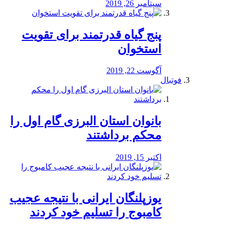
سپتامبر 26, 2019
پنج گیاه قدرتمند برای تقویت
استخوان
آگوست 22, 2019
فوتبال
بانوان استان البرزی گام اول را
محكم برداشتند
اکتبر 15, 2019
یوزپلنگان ایرانی با نتیجه عجیب
کامبوج را تسلیم خود کردند