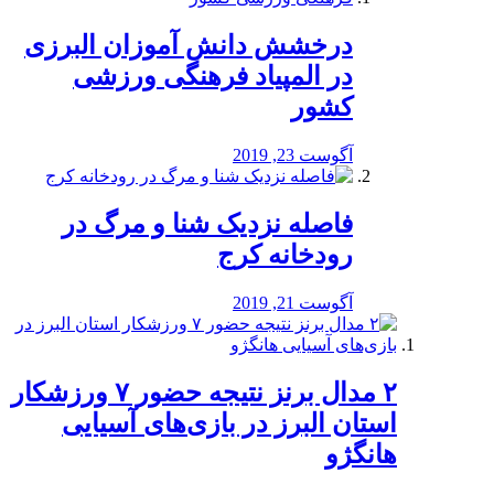
درخشش دانش آموزان البرزی
در المپیاد فرهنگی ورزشی
کشور
آگوست 23, 2019
️فاصله نزدیک شنا و مرگ در
رودخانه کرج
آگوست 21, 2019
۲ مدال برنز نتیجه حضور ۷ ورزشکار
استان البرز در بازی‌های آسیایی
هانگژو