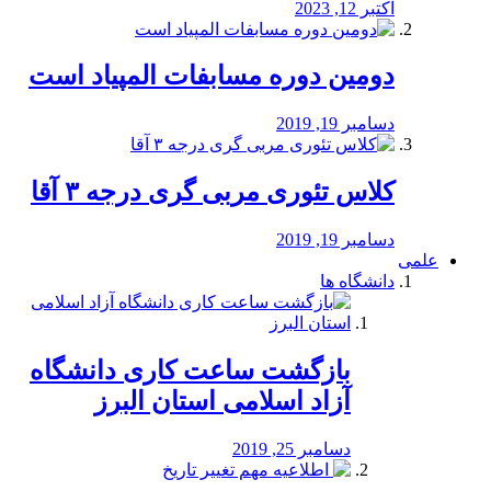
اکتبر 12, 2023
دومین دوره مسابفات المپیاد است
دسامبر 19, 2019
کلاس تئوری مربی گری درجه ۳ آقا
دسامبر 19, 2019
علمی
دانشگاه ها
بازگشت ساعت کاری دانشگاه
آزاد اسلامی استان البرز
دسامبر 25, 2019