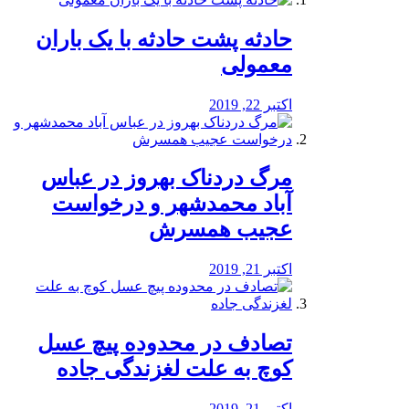
️حادثه پشت حادثه با یک باران
معمولی
اکتبر 22, 2019
مرگ دردناک بهروز در عباس
آباد محمدشهر و درخواست
عجیب همسرش
اکتبر 21, 2019
تصادف در محدوده پیچ عسل
کوچ به علت لغزندگی جاده
اکتبر 21, 2019