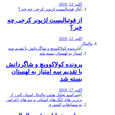
اکتبر 12, 2019
از فوتبالیست لژیونر کرجی چه
خبر؟
اکتبر 12, 2019
والیبال
پرونده کولاکوویچ و شاگردانش
با تقدیم سه امتیاز به لهستان
بسته شد
اکتبر 17, 2019