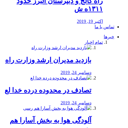
راه كالج و دبيرستان البرز حدود
۱۳۱۱ه ش
اکتبر 19, 2019
تماس با ما
خبرها
تمام اخبار
بازدید مدیران ارشد وزارت راه
دسامبر 24, 2019
تصادف در محدوده درده خدا لع
دسامبر 24, 2019
آلودگی هوا به بخش آسارا هم