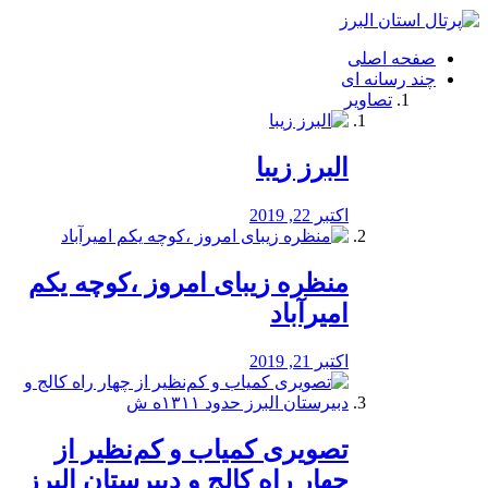
فصد
خون
صفحه اصلی
شرق
چند رسانه ای
تهران
تصاویر
خشکشویی
تصفیه
آب
البرز زیبا
طراحی
سایت
و
اکتبر 22, 2019
سئو
vip
منظره‌‌ زیبای امروز ،کوچه یکم
امیرآباد
اکتبر 21, 2019
️تصویری کمیاب و کم‌نظیر از
چهار راه كالج و دبيرستان البرز