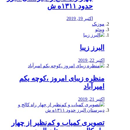
حدود ۱۳۱۱ه ش
اکتبر 19, 2019
موزیک
ویدئو
البرز زیبا
اکتبر 22, 2019
منظره‌‌ زیبای امروز ،کوچه یکم
امیرآباد
اکتبر 21, 2019
️تصویری کمیاب و کم‌نظیر از چهار