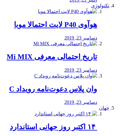
تکنولوژی
هوآوی P40 لایت احتمالا موبا
دسامبر 23, 2019
تاریخ احتمالی معرفی Mi MIX
دسامبر 23, 2019
وان پلاس دعوت‌نامه رویداد C
دسامبر 23, 2019
جهان
‏ ۱۴ اکتبر روز جهانی استاندارد