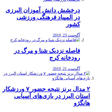
درخشش دانش آموزان البرزی
در المپیاد فرهنگی ورزشی
کشور
آگوست 23, 2019
️فاصله نزدیک شنا و مرگ در
رودخانه کرج
آگوست 21, 2019
۲ مدال برنز نتیجه حضور ۷ ورزشکار
استان البرز در بازی‌های آسیایی
هانگژو