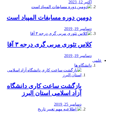
اکتبر 12, 2023
دومین دوره مسابفات المپیاد است
دسامبر 19, 2019
کلاس تئوری مربی گری درجه ۳ آقا
دسامبر 19, 2019
علمی
دانشگاه ها
بازگشت ساعت کاری دانشگاه
آزاد اسلامی استان البرز
دسامبر 25, 2019