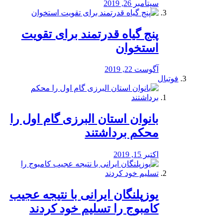
سپتامبر 26, 2019
پنج گیاه قدرتمند برای تقویت
استخوان
آگوست 22, 2019
فوتبال
بانوان استان البرزی گام اول را
محكم برداشتند
اکتبر 15, 2019
یوزپلنگان ایرانی با نتیجه عجیب
کامبوج را تسلیم خود کردند