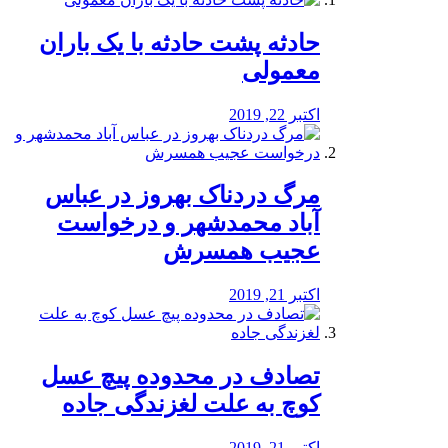
️حادثه پشت حادثه با یک باران
معمولی
اکتبر 22, 2019
مرگ دردناک بهروز در عباس
آباد محمدشهر و درخواست
عجیب همسرش
اکتبر 21, 2019
تصادف در محدوده پیچ عسل
کوچ به علت لغزندگی جاده
اکتبر 21, 2019