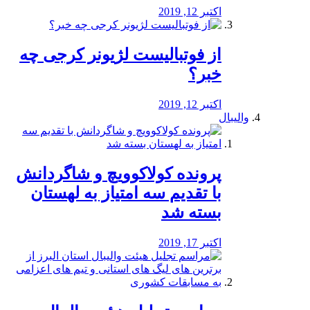
اکتبر 12, 2019
از فوتبالیست لژیونر کرجی چه
خبر؟
اکتبر 12, 2019
والیبال
پرونده کولاکوویچ و شاگردانش
با تقدیم سه امتیاز به لهستان
بسته شد
اکتبر 17, 2019