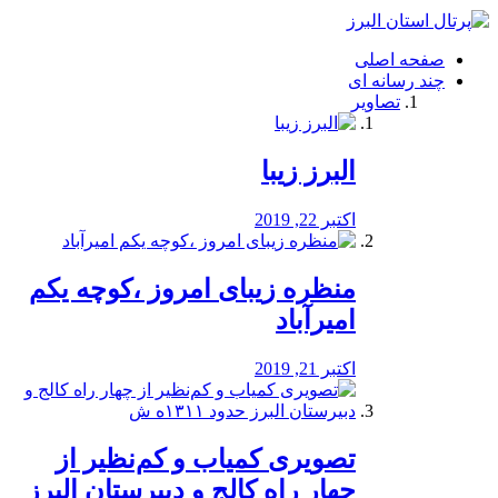
فصد
خون
صفحه اصلی
شرق
چند رسانه ای
تهران
تصاویر
خشکشویی
تصفیه
آب
البرز زیبا
طراحی
سایت
و
اکتبر 22, 2019
سئو
vip
منظره‌‌ زیبای امروز ،کوچه یکم
امیرآباد
اکتبر 21, 2019
️تصویری کمیاب و کم‌نظیر از
چهار راه كالج و دبيرستان البرز