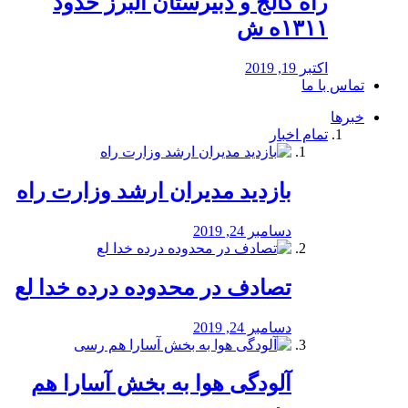
راه كالج و دبيرستان البرز حدود
۱۳۱۱ه ش
اکتبر 19, 2019
تماس با ما
خبرها
تمام اخبار
بازدید مدیران ارشد وزارت راه
دسامبر 24, 2019
تصادف در محدوده درده خدا لع
دسامبر 24, 2019
آلودگی هوا به بخش آسارا هم