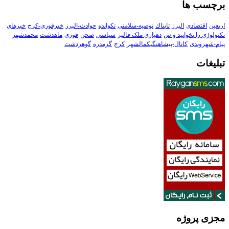
برچسب ها
اربعین
اقتصادی
البرز
تابناك
توصیه-سلامتی
تکواندو
حوادث-البرز
خبرفوری-کرج
خبرهای
تکنولوڑی را بخوانید و ش
دهیاری ملک فالیز
سیاسی
صحن
فوری
ماهدشت
محمدشهر
پیام-شهروندی
کانال-پیشاهنگیکمالشهر
کرج
گرمدره
گوهردشت
تبلیغات
مجزی پروژه