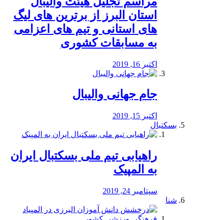
مراسم تجلیل هیئت والیبال
استان البرز از برترین های لیگ
های استانی و تیم های اعزامی
به مسابقات کشوری
اکتبر 16, 2019
جام جهانی والیبال
اکتبر 15, 2019
بسکتبال
راهیابی تیم ملی بسکتبال ایران
به المپیک
سپتامبر 24, 2019
شنا