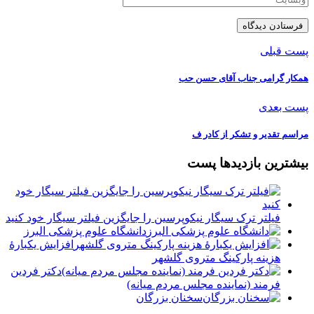
پست قبلی
️همکار گرامی جناب آقای حسن حب
پست بعدی
️مراسم تقدیر و تشکر از کادر ف
بیشترین بازدیدها پست
فیلتر ترک سیگار نیکوپرسین را جایگزین فیلتر سیگار خود کنید
دانشگاه علوم پزشکی البرز
افزایش یکبارۀ
هزینه پارکینگ متروی گلشهر
دكتر فردين
فرمند (نماينده مجلس مردم میانه)
سخنان بزرگان