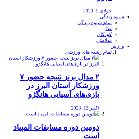
جولای 1, 2020
شیوه زندگی
تمام شیوه زندگی
غذا
کودکان
سلامتی
ورزش
تمام رشته های ورزشی
۲ مدال برنز نتیجه حضور ۷
ورزشکار استان البرز در
بازی‌های آسیایی هانگژو
اکتبر 12, 2023
دومین دوره مسابفات المپیاد
است